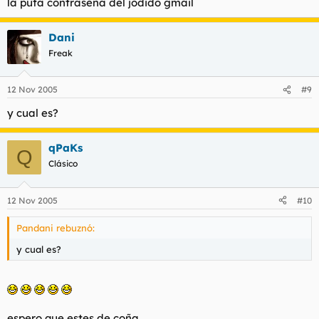
la puta contraseña del jodido gmail
Dani
Freak
12 Nov 2005
#9
y cual es?
qPaKs
Q
Clásico
12 Nov 2005
#10
Pandani rebuznó:
y cual es?
espero que estes de coña