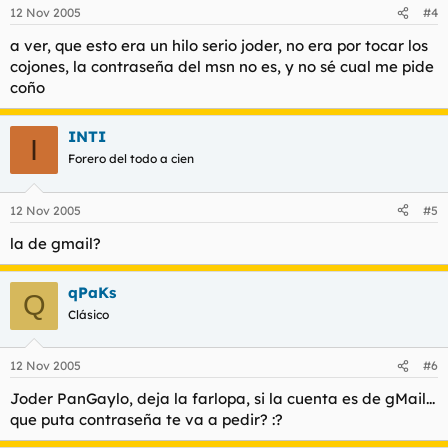
12 Nov 2005
#4
a ver, que esto era un hilo serio joder, no era por tocar los
cojones, la contraseña del msn no es, y no sé cual me pide
coño
INTI
I
Forero del todo a cien
12 Nov 2005
#5
la de gmail?
qPaKs
Q
Clásico
12 Nov 2005
#6
Joder PanGaylo, deja la farlopa, si la cuenta es de gMail...
que puta contraseña te va a pedir? :?