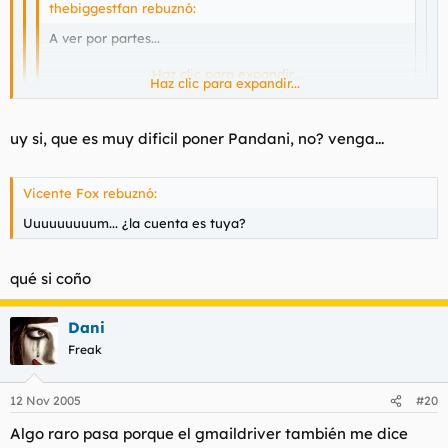
thebiggestfan rebuznó:
A ver por partes...
Tu te sabes la contraseña de esa cuenta?
Haz clic para expandir...
Haz clic para expandir...
pues claro, si es la cuenta que uso siempre, ahora lo que
Haz clic para expandir...
uy si, que es muy dificil poner Pandani, no? venga...
me pasa que instalo el gmaildriver y me pone que
contraseña incorrecta también, y en el msn y en el
Entonces es que has configurado algo mal, no esta mal
gmailnotifier no :?
Vicente Fox rebuznó:
contraseña si no el nombre de usuario.
Uuuuuuuuum... ¿la cuenta es tuya?
qué si coño
Dani
Freak
12 Nov 2005
#20
Algo raro pasa porque el gmaildriver también me dice