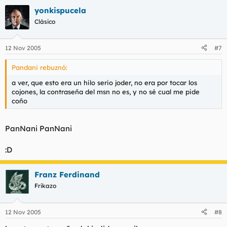
yonkispucela
Clásico
12 Nov 2005
#7
Pandani rebuznó:
a ver, que esto era un hilo serio joder, no era por tocar los
cojones, la contraseña del msn no es, y no sé cual me pide
coño
PanNani PanNani
:D
Franz Ferdinand
Frikazo
12 Nov 2005
#8