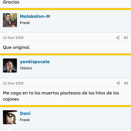
Gracias
t
o
e
m
Malakaton-M
a
Freak
12 Nov 2005
#2
Que original.
yonkispucela
Clásico
12 Nov 2005
#3
Me cago en to los muertos pisoteaos de los hilos de los
cojones
Dani
Freak