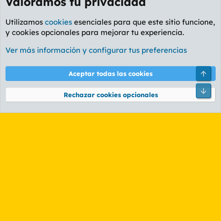
Valoramos tu privacidad
Utilizamos
cookies
esenciales para que este sitio funcione,
y cookies opcionales para mejorar tu experiencia.
Foro Informática y Videojuegos
Ver más información y configurar tus preferencias
Cookies
PL OLDSTYLE AMARILLO
Cambiar fuente
Español (ES)
Arri
Aceptar todas las cookies
Contáctanos
Términos y reglas
Política de privacidad
Ayuda
R
Pie
S
Rechazar cookies opcionales
S
®
Community platform by XenForo
© 2010-2026 XenForo Ltd.