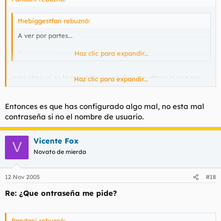
thebiggestfan rebuznó:
A ver por partes...
Tu te sabes la contraseña de esa cuenta?
Haz clic para expandir...
pues claro, si es la cuenta que uso siempre, ahora lo que me
Haz clic para expandir...
pasa que instalo el gmaildriver y me pone que contraseña
incorrecta también, y en el msn y en el gmailnotifier no :?
Entonces es que has configurado algo mal, no esta mal
contraseña si no el nombre de usuario.
Vicente Fox
V
Novato de mierda
12 Nov 2005
#18
Re: ¿Que ontraseña me pide?
Pandani rebuznó: