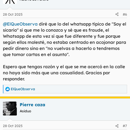
28 Oct 2025
#6
@ElQueObserva
diré que lo del whatsapp típico de "Soy el
sicario" sí que me lo conozco y sé que es fraude, el
Whatsapp de esta vez sí que fue diferente y fue porque
según ellos molesté, no estaba centrado en acojonar para
pedir dinero sino en "no vuelvas a hacerlo o tendremos
que tomar cartas en el asunto".
Espero que tengas razón y el que se me acercó en la calle
no haya sido más que una casualidad. Gracias por
responder.
ElQueObserva
R
e
a
Pierre caza
c
c
Asiduo
i
o
n
28 Oct 2025
#7
e