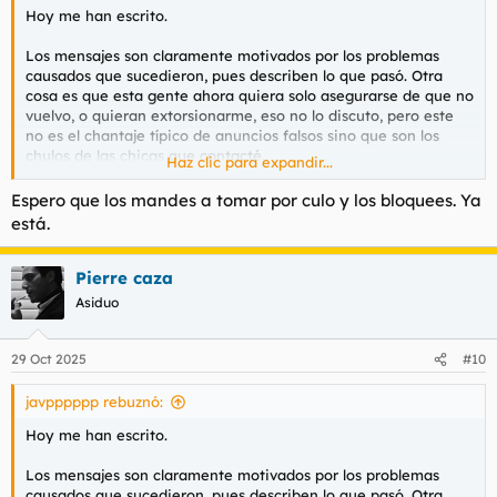
Hoy me han escrito.
Los mensajes son claramente motivados por los problemas
causados que sucedieron, pues describen lo que pasó. Otra
cosa es que esta gente ahora quiera solo asegurarse de que no
vuelvo, o quieran extorsionarme, eso no lo discuto, pero este
no es el chantaje típico de anuncios falsos sino que son los
chulos de las chicas que contacté.
Haz clic para expandir...
Este fue el mensaje recibido tras la noche que contacté a
Espero que los mandes a tomar por culo y los bloquees. Ya
varias
está.
Spoiler:
Mensaje recibido tras primera cita (número random extr
Pierre caza
Asiduo
Este el recibido hoy, tras lo sucedido este fin de semana:
Spoiler:
Mensaje de hoy (otro número random extranjero)
29 Oct 2025
#10
Le he respondido que estoy muy preocupado porque haya
vuelto a haber un malentendido este fin de semana y que
javpppppp rebuznó:
sencillamente jamás volveré a solicitar nada, por lo que no
deben preocuparse nunca más de que esto se repita, y punto
Hoy me han escrito.
(partiendo de la base de que lo que estos necesitan es
asegurar que no vuelvo y punto). El tipo empezó a llamarme y
Los mensajes son claramente motivados por los problemas
diciendo que si quiero arreglar coja la llamada, y ahí aparté el
causados que sucedieron, pues describen lo que pasó. Otra