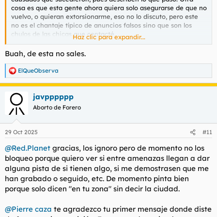
móvil.
cosa es que esta gente ahora quiera solo asegurarse de que no
vuelvo, o quieran extorsionarme, eso no lo discuto, pero este
Las opciones siguen siendo muchas. Si esta gente no tiene
no es el chantaje típico de anuncios falsos sino que son los
nada mío entonces no pasará nada. Si me grabaron en la calle,
chulos de las chicas que contacté.
Haz clic para expandir...
me ficharon la matrícula o me siguieron hasta casa entonces
puede que esto no esté terminado. No sé qué es más probable
Este fue el mensaje recibido tras la noche que contacté a
Buah, de esta no sales.
en esta situación, y no sé si pinta a que debería ir a la policía
varias
Agradezco cualquier opinión
ElQueObserva
R
Spoiler:
Mensaje recibido tras primera cita (número random extr
e
a
javpppppp
c
Este el recibido hoy, tras lo sucedido este fin de semana:
c
Aborto de Forero
i
Spoiler:
Mensaje de hoy (otro número random extranjero)
o
n
Le he respondido que estoy muy preocupado porque haya
29 Oct 2025
#11
e
vuelto a haber un malentendido este fin de semana y que
s
sencillamente jamás volveré a solicitar nada, por lo que no
@Red.Planet
gracias, los ignoro pero de momento no los
:
deben preocuparse nunca más de que esto se repita, y punto
bloqueo porque quiero ver si entre amenazas llegan a dar
(partiendo de la base de que lo que estos necesitan es
alguna pista de si tienen algo, si me demostrasen que me
asegurar que no vuelvo y punto). El tipo empezó a llamarme y
han grabado o seguido, etc. De momento pinta bien
diciendo que si quiero arreglar coja la llamada, y ahí aparté el
porque solo dicen "en tu zona" sin decir la ciudad.
móvil.
Las opciones siguen siendo muchas. Si esta gente no tiene
@Pierre caza
te agradezco tu primer mensaje donde diste
nada mío entonces no pasará nada. Si me grabaron en la calle,