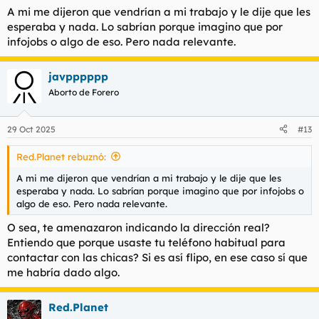
yo solo, pero no es un momento cómodo para coñas, gracias
A mi me dijeron que vendrían a mi trabajo y le dije que les
tío.
esperaba y nada. Lo sabrían porque imagino que por
infojobs o algo de eso. Pero nada relevante.
javpppppp
Aborto de Forero
29 Oct 2025
#13
Red.Planet rebuznó:
A mi me dijeron que vendrían a mi trabajo y le dije que les
esperaba y nada. Lo sabrían porque imagino que por infojobs o
algo de eso. Pero nada relevante.
O sea, te amenazaron indicando la dirección real?
Entiendo que porque usaste tu teléfono habitual para
contactar con las chicas? Si es así flipo, en ese caso sí que
me habría dado algo.
Red.Planet