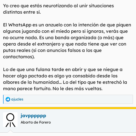
s
Yo creo que estás neurotizando al unir situaciones
:
distintas entre si.
El WhatsApp es un anzuelo con la intención de que piquen
algunos jugando con el miedo pero si ignoras, verás que
no ocurre nada. Es una banda organizada (o más) que
opera desde el extranjero y que nada tiene que ver con
putas reales (sí con anuncios falsos a los que
contactamos).
Lo de que una fulana tarde en abrir y que se niegue a
hacer algo pactado es algo ya consabido desde los
albores de la humanidad... Lo del tipo que te estrechó la
mano parece fortuito. No le des más vueltas.
ajucles
R
e
a
javpppppp
c
c
Aborto de Forero
i
o
n