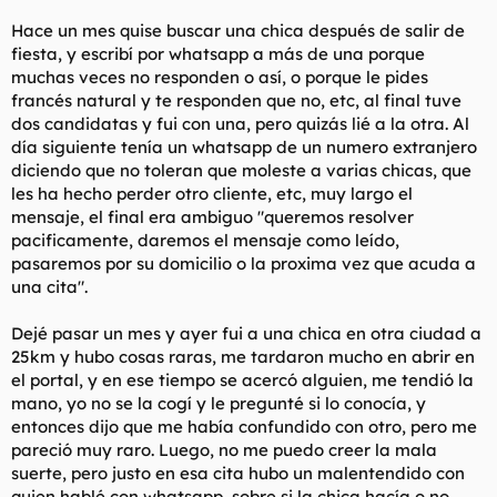
t
o
e
Hace un mes quise buscar una chica después de salir de
m
fiesta, y escribí por whatsapp a más de una porque
a
muchas veces no responden o así, o porque le pides
francés natural y te responden que no, etc, al final tuve
dos candidatas y fui con una, pero quizás lié a la otra. Al
día siguiente tenía un whatsapp de un numero extranjero
diciendo que no toleran que moleste a varias chicas, que
les ha hecho perder otro cliente, etc, muy largo el
mensaje, el final era ambiguo "queremos resolver
pacificamente, daremos el mensaje como leído,
pasaremos por su domicilio o la proxima vez que acuda a
una cita".
Dejé pasar un mes y ayer fui a una chica en otra ciudad a
25km y hubo cosas raras, me tardaron mucho en abrir en
el portal, y en ese tiempo se acercó alguien, me tendió la
mano, yo no se la cogí y le pregunté si lo conocía, y
entonces dijo que me había confundido con otro, pero me
pareció muy raro. Luego, no me puedo creer la mala
suerte, pero justo en esa cita hubo un malentendido con
quien hablé con whatsapp, sobre si la chica hacía o no