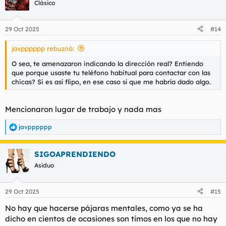
Clásico
29 Oct 2025
#14
javpppppp rebuznó:
O sea, te amenazaron indicando la dirección real? Entiendo
que porque usaste tu teléfono habitual para contactar con las
chicas? Si es así flipo, en ese caso sí que me habría dado algo.
Mencionaron lugar de trabajo y nada mas
javpppppp
R
e
a
SIGOAPRENDIENDO
c
c
Asiduo
i
o
n
29 Oct 2025
#15
e
s
No hay que hacerse pájaras mentales, como ya se ha
:
dicho en cientos de ocasiones son timos en los que no hay