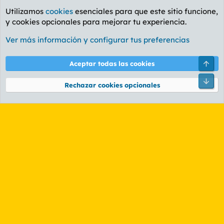
Utilizamos
cookies
esenciales para que este sitio funcione,
y cookies opcionales para mejorar tu experiencia.
La Whiskería
Ver más información y configurar tus preferencias
Cookies
PL OLDSTYLE AMARILLO
Cambiar fuente
Español (ES)
Arri
Aceptar todas las cookies
Contáctanos
Términos y reglas
Política de privacidad
Ayuda
R
Pie
S
Rechazar cookies opcionales
S
®
Community platform by XenForo
© 2010-2026 XenForo Ltd.