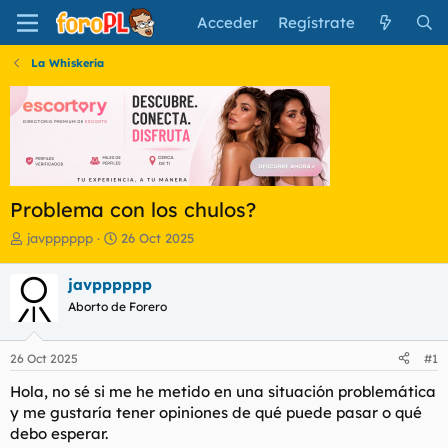
Acceder
Regístrate
La Whiskería
Problema con los chulos?
I
F
javpppppp
26 Oct 2025
n
e
i
c
javpppppp
c
h
Aborto de Forero
i
a
a
d
d
e
26 Oct 2025
#1
o
i
r
n
Hola, no sé si me he metido en una situación problemática
d
i
y me gustaría tener opiniones de qué puede pasar o qué
e
c
debo esperar.
l
i