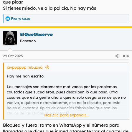
que picar.
Si tienes miedo, ve a la policía. No hay más
Pierre caza
R
e
a
ElQueObserva
c
c
Baneado
i
o
n
29 Oct 2025
#16
e
s
javpppppp rebuznó:
:
Hoy me han escrito.
Los mensajes son claramente motivados por los problemas
causados que sucedieron, pues describen lo que pasó. Otra
cosa es que esta gente ahora quiera solo asegurarse de que no
vuelvo, o quieran extorsionarme, eso no lo discuto, pero este
no es el chantaje típico de anuncios falsos sino que son los
chulos de las chicas que contacté.
Haz clic para expandir...
Este fue el mensaje recibido tras la noche que contacté a
Bloquea y fuera, tanto en WhatsApp y el número para
varias
llamadas o le dices que inmediatamente vas al cuartel de