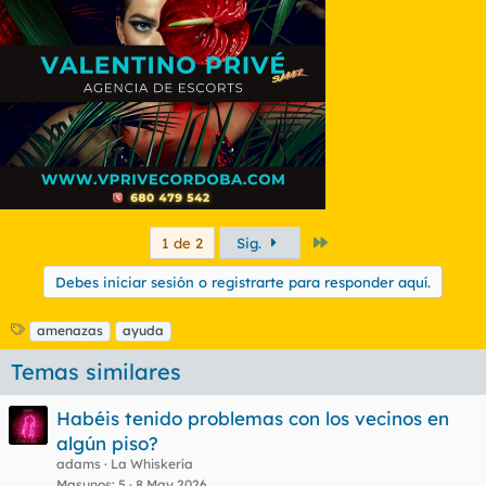
o
n
e
s
:
Último
1 de 2
Sig.
Debes iniciar sesión o registrarte para responder aquí.
E
amenazas
ayuda
t
Temas similares
i
q
u
Habéis tenido problemas con los vecinos en
e
algún piso?
t
adams
La Whiskería
a
s
Masunos
5
8 May 2026