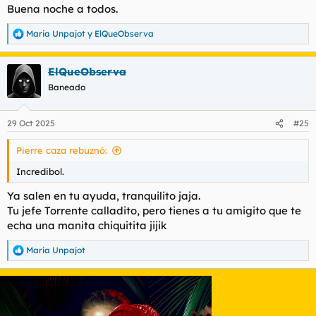
Buena noche a todos.
Maria Unpajot
y
ElQueObserva
R
e
a
ElQueObserva
c
c
Baneado
i
o
n
29 Oct 2025
#25
e
s
Pierre caza rebuznó:
:
Incredibol.
Ya salen en tu ayuda, tranquilito jaja.
Tu jefe Torrente calladito, pero tienes a tu amigito que te
echa una manita chiquitita jijik
Maria Unpajot
R
e
a
c
c
i