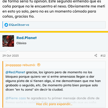
de forma seria tu opinión. Este segundo entiendo que es
me ficharon la matrícula o me siguieron hasta casa entonces
coña porque no le encuentro el nexo. Obviamente me metí
puede que esto no esté terminado. No sé qué es más probable
en esto yo solo, pero no es un momento cómodo para
en esta situación, y no sé si pinta a que debería ir a la policía
coñas, gracias tío.
Agradezco cualquier opinión
ElQueObserva
R
e
a
Red.Planet
c
c
Clásico
i
o
n
29 Oct 2025
#12
e
s
javpppppp rebuznó:
:
@Red.Planet
gracias, los ignoro pero de momento no los
bloqueo porque quiero ver si entre amenazas llegan a dar
alguna pista de si tienen algo, si me demostrasen que me han
grabado o seguido, etc. De momento pinta bien porque solo
dicen "en tu zona" sin decir la ciudad.
@Pierre caza
te agradezco tu primer mensaje donde diste de
forma seria tu opinión. Este segundo entiendo que es coña
Haz clic para expandir...
porque no le encuentro el nexo. Obviamente me metí en esto