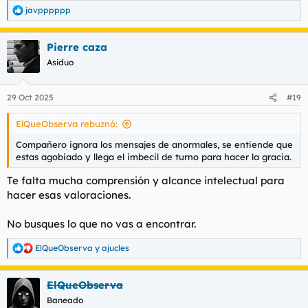
javpppppp
R
e
a
Pierre caza
c
c
Asiduo
i
o
n
29 Oct 2025
#19
e
s
ElQueObserva rebuznó:
:
Compañero ignora los mensajes de anormales, se entiende que
estas agobiado y llega el imbecil de turno para hacer la gracia.
Te falta mucha comprensión y alcance intelectual para
hacer esas valoraciones.
No busques lo que no vas a encontrar.
ElQueObserva
y
ajucles
R
e
a
ElQueObserva
c
c
Baneado
i