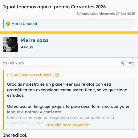
Igual tenemos aquí al premio Cervantes 2026
Editado cobardemente:
29 Oct 2025
Maria Unpajot
R
e
a
Pierre caza
c
c
Asiduo
i
o
n
29 Oct 2025
#21
e
s
ElQueObserva rebuznó:
:
Gracias maestro es un placer leer sus relatos con esa
gramática tan excepcional como usted tiene, se ve que tiene
estudios.
Usted usa un lenguaje exquisito para decir lo mismo que yo en
lenguaje normal y corriente.
Léase mi mensaje en respuesta a este compañero y la
posterior de usted.
Haz clic para expandir...
Por cierto se ha dado usted por aludido en lo del anormal y
Incredibol.