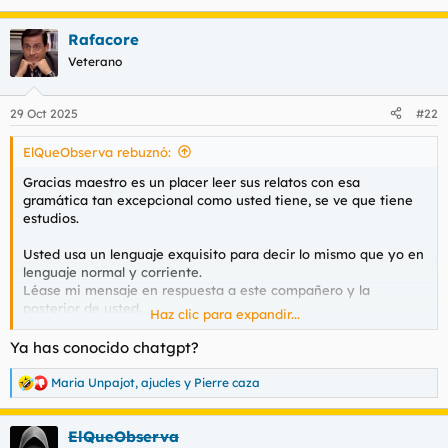
imbecil ? Esto también es en lenguaje normal y de calle, no de
maestros como usted.
Rafacore
Igual tenemos aquí al premio Cervantes 2026
Veterano
29 Oct 2025
#22
ElQueObserva rebuznó:
Gracias maestro es un placer leer sus relatos con esa
gramática tan excepcional como usted tiene, se ve que tiene
estudios.
Usted usa un lenguaje exquisito para decir lo mismo que yo en
lenguaje normal y corriente.
Léase mi mensaje en respuesta a este compañero y la
posterior de usted.
Haz clic para expandir...
Por cierto se ha dado usted por aludido en lo del anormal y
Ya has conocido chatgpt?
imbecil ? Esto también es en lenguaje normal y de calle, no de
maestros como usted.
Maria Unpajot
,
ajucles
y
Pierre caza
R
e
Igual tenemos aquí al premio Cervantes 2026
a
ElQueObserva
c