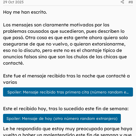
29 Oct 2025
#8
e
s
Hoy me han escrito.
:
Los mensajes son claramente motivados por los
problemas causados que sucedieron, pues describen lo
que pasó. Otra cosa es que esta gente ahora quiera solo
asegurarse de que no vuelvo, o quieran extorsionarme,
eso no lo discuto, pero este no es el chantaje típico de
anuncios falsos sino que son los chulos de las chicas que
contacté.
Este fue el mensaje recibido tras la noche que contacté a
varias
Spoiler:
Mensaje recibido tras primera cita (número random extran
Este el recibido hoy, tras lo sucedido este fin de semana:
Spoiler:
Mensaje de hoy (otro número random extranjero)
Le he respondido que estoy muy preocupado porque haya
vuelto a haber un malentendido este fin de semana y que