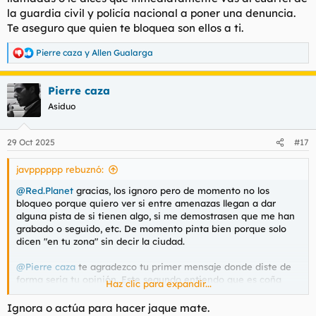
la guardia civil y policía nacional a poner una denuncia.
Spoiler:
Mensaje recibido tras primera cita (número random extr
Te aseguro que quien te bloquea son ellos a ti.
Este el recibido hoy, tras lo sucedido este fin de semana:
Pierre caza
y
Allen Gualarga
R
e
Spoiler:
Mensaje de hoy (otro número random extranjero)
a
Pierre caza
c
Le he respondido que estoy muy preocupado porque haya
c
vuelto a haber un malentendido este fin de semana y que
Asiduo
i
sencillamente jamás volveré a solicitar nada, por lo que no
o
deben preocuparse nunca más de que esto se repita, y punto
n
29 Oct 2025
(partiendo de la base de que lo que estos necesitan es
#17
e
asegurar que no vuelvo y punto). El tipo empezó a llamarme y
s
diciendo que si quiero arreglar coja la llamada, y ahí aparté el
javpppppp rebuznó:
:
móvil.
@Red.Planet
gracias, los ignoro pero de momento no los
bloqueo porque quiero ver si entre amenazas llegan a dar
Las opciones siguen siendo muchas. Si esta gente no tiene
alguna pista de si tienen algo, si me demostrasen que me han
nada mío entonces no pasará nada. Si me grabaron en la calle,
grabado o seguido, etc. De momento pinta bien porque solo
me ficharon la matrícula o me siguieron hasta casa entonces
dicen "en tu zona" sin decir la ciudad.
puede que esto no esté terminado. No sé qué es más probable
en esta situación, y no sé si pinta a que debería ir a la policía
@Pierre caza
te agradezco tu primer mensaje donde diste de
Agradezco cualquier opinión
forma seria tu opinión. Este segundo entiendo que es coña
Haz clic para expandir...
porque no le encuentro el nexo. Obviamente me metí en esto
yo solo, pero no es un momento cómodo para coñas, gracias
Ignora o actúa para hacer jaque mate.