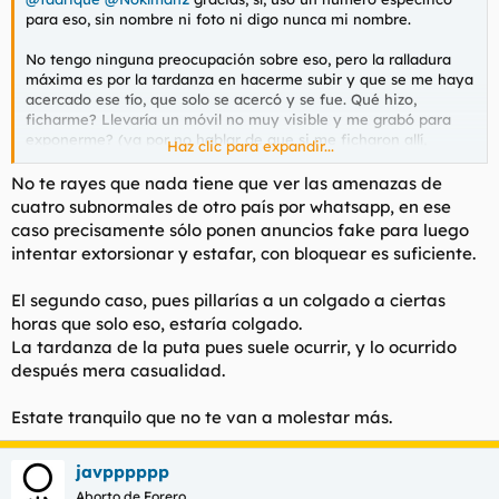
para eso, sin nombre ni foto ni digo nunca mi nombre.
No tengo ninguna preocupación sobre eso, pero la ralladura
máxima es por la tardanza en hacerme subir y que se me haya
acercado ese tío, que solo se acercó y se fue. Qué hizo,
ficharme? Llevaría un móvil no muy visible y me grabó para
exponerme? (ya por no hablar de que si me ficharon allí,
Haz clic para expandir...
pudieron seguirme luego al coche y ver matrícula, o seguirme
a casa aunque sería loco que me siguiesen hasta otra ciudad).
No te rayes que nada tiene que ver las amenazas de
cuatro subnormales de otro país por whatsapp, en ese
Tristemente, por puto torpe, me he colocado en una situación
caso precisamente sólo ponen anuncios fake para luego
en la que esos tíos quizás quieran asegurarme de que no
intentar extorsionar y estafar, con bloquear es suficiente.
vuelva. Me es fácil imaginar qué harían unos tíos así si quieren
extorsionar a alguien, pero qué hacen si quieren que no
El segundo caso, pues pillarías a un colgado a ciertas
vuelva? Me da paranoia que tomen acción directa sin más
contacto en plan publicar mi jeto o lo que sea.
horas que solo eso, estaría colgado.
La tardanza de la puta pues suele ocurrir, y lo ocurrido
después mera casualidad.
Estate tranquilo que no te van a molestar más.
javpppppp
Aborto de Forero