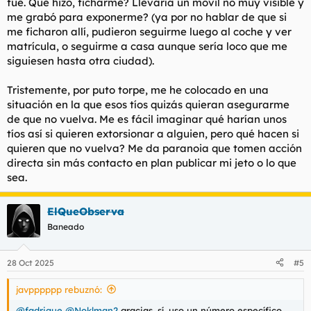
fue. Qué hizo, ficharme? Llevaría un móvil no muy visible y
me grabó para exponerme? (ya por no hablar de que si
me ficharon allí, pudieron seguirme luego al coche y ver
matrícula, o seguirme a casa aunque sería loco que me
siguiesen hasta otra ciudad).
Tristemente, por puto torpe, me he colocado en una
situación en la que esos tíos quizás quieran asegurarme
de que no vuelva. Me es fácil imaginar qué harían unos
tíos así si quieren extorsionar a alguien, pero qué hacen si
quieren que no vuelva? Me da paranoia que tomen acción
directa sin más contacto en plan publicar mi jeto o lo que
sea.
ElQueObserva
Baneado
28 Oct 2025
#5
javpppppp rebuznó:
@fadrique
@Noklman2
gracias, sí, uso un número específico