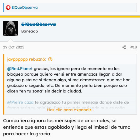
tío.
ElQueObserva
R
e
a
ElQueObserva
c
c
Baneado
i
o
n
29 Oct 2025
#18
e
s
javpppppp rebuznó:
:
@Red.Planet
gracias, los ignoro pero de momento no los
bloqueo porque quiero ver si entre amenazas llegan a dar
alguna pista de si tienen algo, si me demostrasen que me han
grabado o seguido, etc. De momento pinta bien porque solo
dicen "en tu zona" sin decir la ciudad.
@Pierre caza
te agradezco tu primer mensaje donde diste de
forma seria tu opinión. Este segundo entiendo que es coña
Haz clic para expandir...
porque no le encuentro el nexo. Obviamente me metí en esto
yo solo, pero no es un momento cómodo para coñas, gracias
Compañero ignora los mensajes de anormales, se
tío.
entiende que estas agobiado y llega el imbecil de turno
para hacer la gracia.