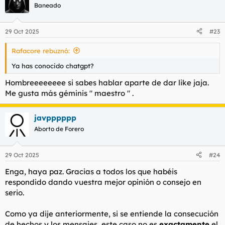
c
Baneado
i
o
n
29 Oct 2025
#23
e
s
Rafacore rebuznó:
:
Ya has conocido chatgpt?
Hombreeeeeeee si sabes hablar aparte de dar like jaja.
Me gusta más géminis " maestro " .
javpppppp
Aborto de Forero
29 Oct 2025
#24
Enga, haya paz. Gracias a todos los que habéis
respondido dando vuestra mejor opinión o consejo en
serio.
Como ya dije anteriormente, si se entiende la consecución
de hechos y los mensajes, este caso no es
exactamente
el