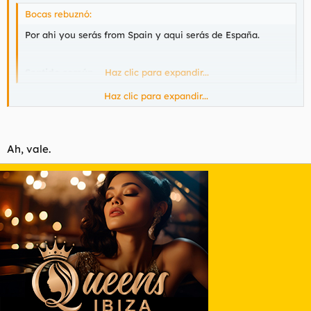
Bocas rebuznó:
Por ahi you serás from Spain y aqui serás de España.
Sentido común
.
Haz clic para expandir...
Haz clic para expandir...
No hables de algo que no conoces.
Ah, vale.