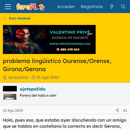
Acceder
Regístrate
Foro General
problema lingüístico Ourense/Orense,
Girona/Gerona
I
F
ojetepalido
23 Ago 2005
n
e
i
c
ojetepalido
c
h
Forero del todo a cien
i
a
a
d
d
e
23 Ago 2005
#1
o
i
r
n
Hola, pues eso, que estaba ayer discutiendo con un amigo
d
i
que se hablas en castellano lo correcto es decir Gerona,
e
c