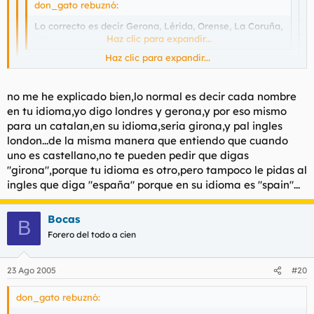
don_gato rebuznó:
Lo correcto es decir Gerona, Lérida, Orense, La Coruña,
etc...
Haz clic para expandir...
Haz clic para expandir...
y Londres.pero cuando estas allí es normal que quieran oir
"london",o "girona" no?
Haz clic para expandir...
no me he explicado bien,lo normal es decir cada nombre
en tu idioma,yo digo londres y gerona,y por eso mismo
Decir London hablando en castellano, te encuentres donde te
para un catalan,en su idioma,seria girona,y pal ingles
encuentres en Londres o en Cantillana, es de ridículos.
london...de la misma manera que entiendo que cuando
uno es castellano,no te pueden pedir que digas
"girona",porque tu idioma es otro,pero tampoco le pidas al
ingles que diga "españa" porque en su idioma es "spain"...
Bocas
B
Forero del todo a cien
23 Ago 2005
#20
don_gato rebuznó: