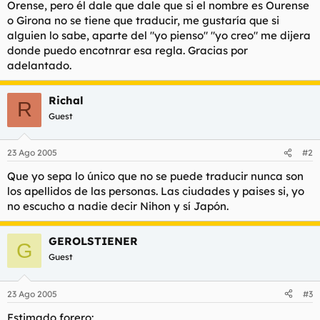
Orense, pero él dale que dale que si el nombre es Ourense
l
i
o Girona no se tiene que traducir, me gustaría que si
t
o
alguien lo sabe, aparte del "yo pienso" "yo creo" me dijera
e
donde puedo encotnrar esa regla. Gracias por
m
a
adelantado.
Richal
R
Guest
23 Ago 2005
#2
Que yo sepa lo único que no se puede traducir nunca son
los apellidos de las personas. Las ciudades y paises si, yo
no escucho a nadie decir Nihon y sí Japón.
GEROLSTIENER
G
Guest
23 Ago 2005
#3
Estimado forero: