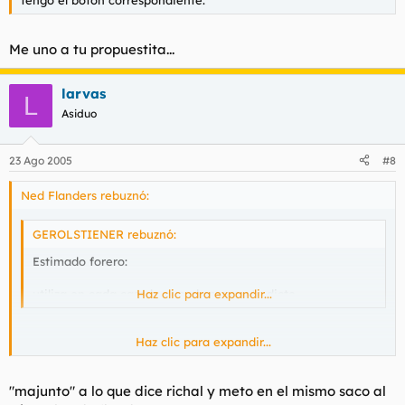
Me uno a tu propuestita...
larvas
L
Asiduo
23 Ago 2005
#8
Ned Flanders rebuznó:
GEROLSTIENER rebuznó:
Estimado forero:
utiliza en cada caso lo que el corazon te dicte
Haz clic para expandir...
Haz clic para expandir...
Richal rebuznó:
"majunto" a lo que dice richal y meto en el mismo saco al
A mí me dicta un baneo hacia tí pero la cabeza me dice