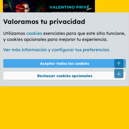
Valoramos tu privacidad
Utilizamos
cookies
esenciales para que este sitio funcione,
y cookies opcionales para mejorar tu experiencia.
Foro General
Ver más información y configurar tus preferencias
Cookies
PL OLDSTYLE AMARILLO
Cambiar fuente
Español (ES)
Arri
Aceptar todas las cookies
Contáctanos
Términos y reglas
Política de privacidad
Ayuda
R
Pie
S
Rechazar cookies opcionales
S
®
Community platform by XenForo
© 2010-2026 XenForo Ltd.