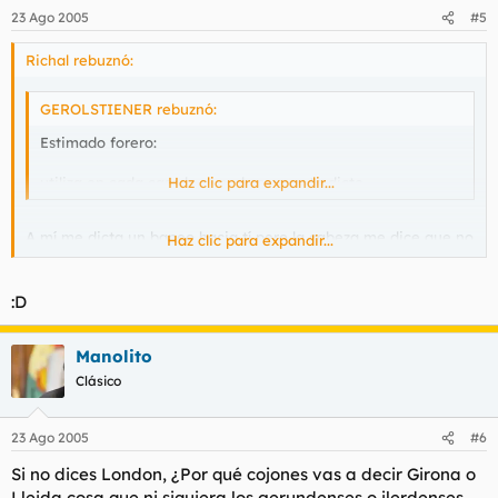
23 Ago 2005
#5
Richal rebuznó:
GEROLSTIENER rebuznó:
Estimado forero:
utiliza en cada caso lo que el corazon te dicte
Haz clic para expandir...
A mí me dicta un baneo hacia tí pero la cabeza me dice que no
Haz clic para expandir...
tengo el botón correspondiente.
:D
Manolito
Clásico
23 Ago 2005
#6
Si no dices London, ¿Por qué cojones vas a decir Girona o
Lleida cosa que ni siquiera los gerundenses o ilerdenses