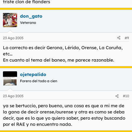
triste clon de flanders
que no tengo el botón correspondiente.
Haz clic para expandir...
don_gato
Me uno a tu propuestita...
Veterano
23 Ago 2005
#9
Lo correcto es decir Gerona, Lérida, Orense, La Coruña,
etc...
En cuanto al tema del baneo, me parece razonable.
ojetepalido
Forero del todo a cien
23 Ago 2005
#10
ya se bertuccio, pero bueno, una cosa es que a mi me de
la gana de decir orense/ourense y otra es como se deba
decir, que es lo que yo quiero saber, pero estoy buscando
por el RAE y no encuentro nada.