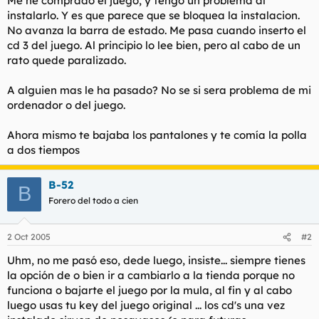
Me he comprado el juego, y tengo un problema al
t
o
instalarlo. Y es que parece que se bloquea la instalacion.
e
No avanza la barra de estado. Me pasa cuando inserto el
m
a
cd 3 del juego. Al principio lo lee bien, pero al cabo de un
rato quede paralizado.
A alguien mas le ha pasado? No se si sera problema de mi
ordenador o del juego.
Ahora mismo te bajaba los pantalones y te comía la polla
a dos tiempos
B-52
B
Forero del todo a cien
2 Oct 2005
#2
Uhm, no me pasó eso, dede luego, insiste... siempre tienes
la opción de o bien ir a cambiarlo a la tienda porque no
funciona o bajarte el juego por la mula, al fin y al cabo
luego usas tu key del juego original ... los cd's una vez