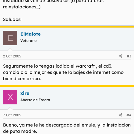
instalado sirven de posavasos (o para futuras
reinstalaciones...)
Saludos!
ElMalote
E
Veterano
2 Oct 2005
#3
Seguramente lo tengas jodido el warcraft , el cd3.
cambialo o lo mejor es que te lo bajes de internet como
bien dicen arriba.
xiru
X
Aborto de Forero
7 Oct 2005
#4
Bueno, ya me le he descargado del emule, y la instalacion
de puta madre.