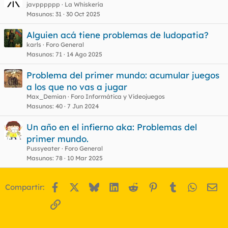
javpppppp
La Whiskería
Masunos
31
30 Oct 2025
Alguien acá tiene problemas de ludopatia?
karls
Foro General
Masunos
71
14 Ago 2025
Problema del primer mundo: acumular juegos
a los que no vas a jugar
Max_Demian
Foro Informática y Videojuegos
Masunos
40
7 Jun 2024
Un año en el infierno aka: Problemas del
primer mundo.
Pussyeater
Foro General
Masunos
78
10 Mar 2025
Facebook
X
Bluesky
LinkedIn
Reddit
Pinterest
Tumblr
WhatsA
Em
Compartir:
Enlace