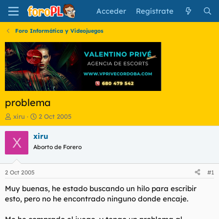
Acceder
Regístrate
Foro Informática y Videojuegos
problema
I
F
xiru
2 Oct 2005
n
e
i
c
xiru
X
c
h
Aborto de Forero
i
a
a
d
d
e
2 Oct 2005
#1
o
i
r
n
Muy buenas, he estado buscando un hilo para escribir
d
i
esto, pero no he encontrado ninguno donde encaje.
e
c
l
i