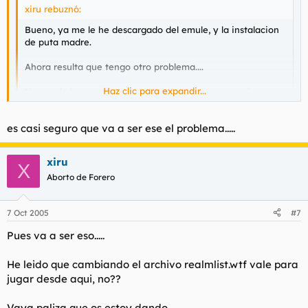
xiru rebuznó:
Bueno, ya me le he descargado del emule, y la instalacion
de puta madre.
Ahora resulta que tengo otro problema....
Haz clic para expandir...
No puedo jugar porque el juego no me reconoce mi
nombre o mi password. En la pagina de wow en europa
puedo entrar perfectamente con mi nombre y mi password,
Haz clic para expandir...
es casi seguro que va a ser ese el problema.....
pero en el juego no me deja entrar.
He llamado al numero de servicio tecnico y les he
No te habras bajado la version americana del juego?
xiru
X
explicado lo que pasa. Y no me lo solucionan. Me han
Aborto de Forero
cambiado la contraseña, pero nada.
Me han comentado algo de los servidores.
7 Oct 2005
#7
Alguien me puede ayudar??? toy desesperado ya......gracias
Pues va a ser eso.....
He leido que cambiando el archivo realmlist.wtf vale para
jugar desde aqui, no??
Vaya paliza que os estoy dando.