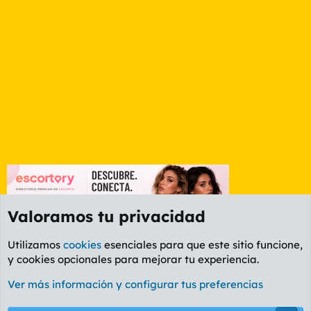
Valoramos tu privacidad
Utilizamos
cookies
esenciales para que este sitio funcione,
y cookies opcionales para mejorar tu experiencia.
Foro Informática y Videojuegos
Ver más información y configurar tus preferencias
Cookies
PL OLDSTYLE AMARILLO
Cambiar fuente
Español (ES)