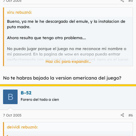
7 Oct 2005
#5
xiru rebuznó:
Bueno, ya me le he descargado del emule, y la instalacion de
puta madre.
Ahora resulta que tengo otro problema....
No puedo jugar porque el juego no me reconoce mi nombre o
mi password. En la pagina de wow en europa puedo entrar
perfectamente con mi nombre y mi password, pero en el juego
Haz clic para expandir...
no me deja entrar.
He llamado al numero de servicio tecnico y les he explicado lo
No te habras bajado la version americana del juego?
que pasa. Y no me lo solucionan. Me han cambiado la
contraseña, pero nada.
B-52
B
Me han comentado algo de los servidores.
Forero del todo a cien
Alguien me puede ayudar??? toy desesperado ya......gracias
7 Oct 2005
#6
deividi rebuznó: