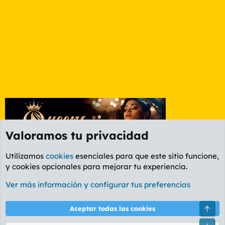
Valoramos tu privacidad
Utilizamos
cookies
esenciales para que este sitio funcione,
y cookies opcionales para mejorar tu experiencia.
Foro General
Ver más información y configurar tus preferencias
Cookies
PL OLDSTYLE AMARILLO
Cambiar fuente
Español (ES)
Arri
Aceptar todas las cookies
Contáctanos
Términos y reglas
Política de privacidad
Ayuda
R