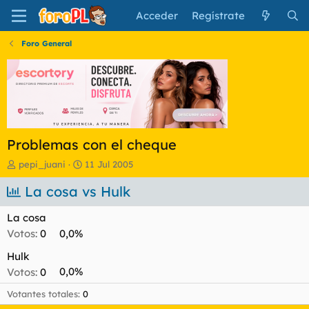
Acceder
Regístrate
Foro General
Problemas con el cheque
I
F
pepi_juani
11 Jul 2005
n
e
i
La cosa vs Hulk
c
c
h
i
a
La cosa
a
d
Votos:
0
0,0%
d
e
o
i
Hulk
r
n
Votos:
0
0,0%
d
i
e
c
Votantes totales
0
l
i