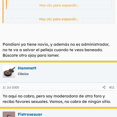
¿Te rebajan el sueldo por el chiste malo del rango?
Haz clic para expandir...
lo de pantani si que es un chiste malo, digno de arevalo en sus
Haz clic para expandir...
mejores tiempos, felicidades.
Pandiani ya tiene novio, y además no es administrador,
no te va a salvar el pellejo cuando te veas baneado.
Búscate otro ojay para lamer.
Hammett
Clásico
11 Jul 2005
#11
Yo aquí no cobro, pero soy moderadora de otro foro y
recibo favores sexuales. Vamos, no cobro de ningún sitio.
Fistrosesuar