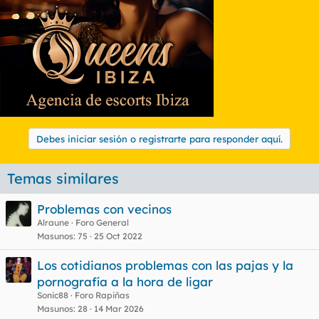
Debes iniciar sesión o registrarte para responder aquí.
Temas similares
Problemas con vecinos
Alraune
Foro General
Masunos
75
25 Oct 2022
Los cotidianos problemas con las pajas y la
pornografía a la hora de ligar
Sonic88
Foro Rapiñas
Masunos
28
14 Mar 2026