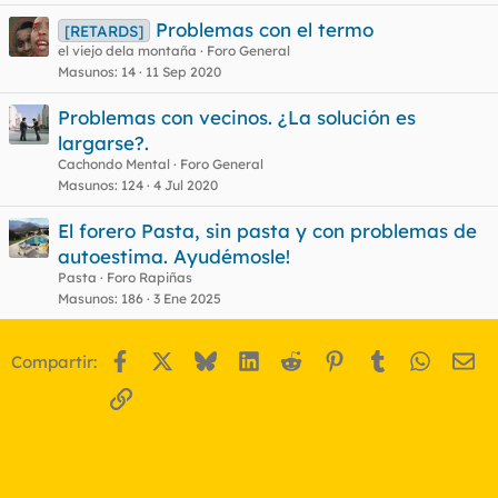
Problemas con el termo
[RETARDS]
el viejo dela montaña
Foro General
Masunos
14
11 Sep 2020
Problemas con vecinos. ¿La solución es
largarse?.
Cachondo Mental
Foro General
Masunos
124
4 Jul 2020
El forero Pasta, sin pasta y con problemas de
autoestima. Ayudémosle!
Pasta
Foro Rapiñas
Masunos
186
3 Ene 2025
Facebook
X
Bluesky
LinkedIn
Reddit
Pinterest
Tumblr
WhatsA
Em
Compartir:
Enlace