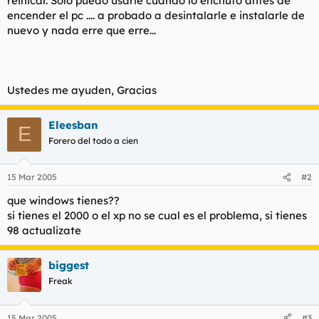
reinicar. Solo puedo usarle cuando lo enchufo antes de
t
o
encender el pc .... a probado a desintalarle e instalarle de
e
nuevo y nada erre que erre...
m
a
Ustedes me ayuden, Gracias
Eleesban
E
Forero del todo a cien
15 Mar 2005
#2
que windows tienes??
si tienes el 2000 o el xp no se cual es el problema, si tienes
98 actualizate
biggest
Freak
15 Mar 2005
#3