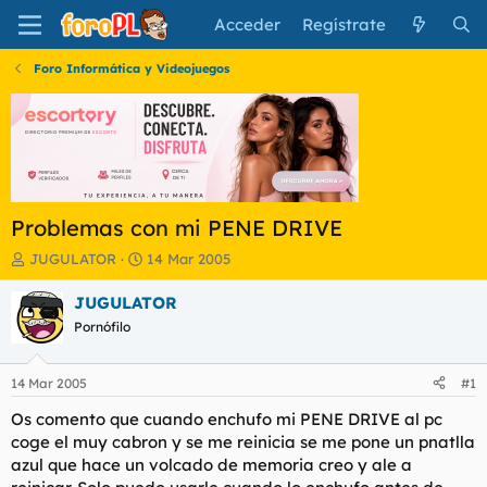
Acceder
Regístrate
Foro Informática y Videojuegos
Problemas con mi PENE DRIVE
I
F
JUGULATOR
14 Mar 2005
n
e
i
c
JUGULATOR
c
h
Pornófilo
i
a
a
d
d
e
14 Mar 2005
#1
o
i
r
n
Os comento que cuando enchufo mi PENE DRIVE al pc
d
i
coge el muy cabron y se me reinicia se me pone un pnatlla
e
c
azul que hace un volcado de memoria creo y ale a
l
i