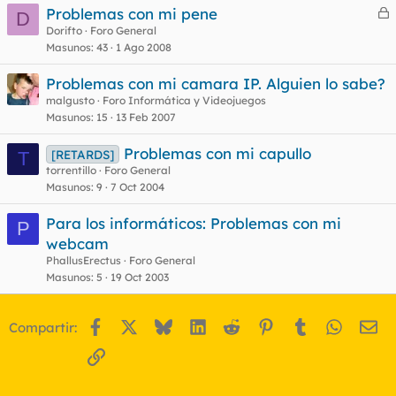
Problemas con mi pene
D
e
Dorifto
Foro General
Masunos
43
1 Ago 2008
r
r
Problemas con mi camara IP. Alguien lo sabe?
malgusto
Foro Informática y Videojuegos
Masunos
15
13 Feb 2007
o
Problemas con mi capullo
[RETARDS]
T
torrentillo
Foro General
Masunos
9
7 Oct 2004
Para los informáticos: Problemas con mi
P
webcam
PhallusErectus
Foro General
Masunos
5
19 Oct 2003
Facebook
X
Bluesky
LinkedIn
Reddit
Pinterest
Tumblr
WhatsA
Em
Compartir:
Enlace