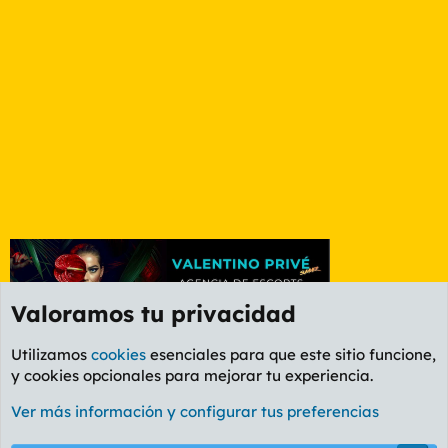
Valoramos tu privacidad
Utilizamos
cookies
esenciales para que este sitio funcione,
y cookies opcionales para mejorar tu experiencia.
Foro Informática y Videojuegos
Ver más información y configurar tus preferencias
Cookies
PL OLDSTYLE AMARILLO
Cambiar fuente
Español (ES)