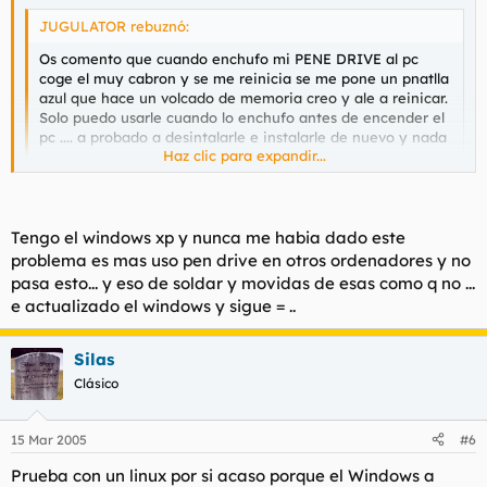
JUGULATOR rebuznó:
Os comento que cuando enchufo mi PENE DRIVE al pc
coge el muy cabron y se me reinicia se me pone un pnatlla
azul que hace un volcado de memoria creo y ale a reinicar.
Solo puedo usarle cuando lo enchufo antes de encender el
pc .... a probado a desintalarle e instalarle de nuevo y nada
Haz clic para expandir...
erre que erre...
Haz clic para expandir...
Ustedes me ayuden, Gracias
Tengo el windows xp y nunca me habia dado este
Para descartar que sea el Windows prueba a ver si se te
problema es mas uso pen drive en otros ordenadores y no
reinicia desde otro sistema operativo, p.e. Knoppix.
pasa esto... y eso de soldar y movidas de esas como q no ...
Si te hace lo mismo es que tienes un problema de masa.
e actualizado el windows y sigue = ..
Tendrias que soldar un cable que vaya del conector usb a la
caja para que descargue por ahi.
Silas
Clásico
15 Mar 2005
#6
Prueba con un linux por si acaso porque el Windows a