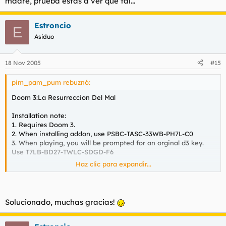
madre, prueba estas a ver que tal...
Estroncio
E
Asiduo
18 Nov 2005
#15
pim_pam_pum rebuznó:
Doom 3:La Resurreccion Del Mal
Installation note:
1. Requires Doom 3.
2. When installing addon, use PSBC-TASC-33WB-PH7L-C0
3. When playing, you will be prompted for an orginal d3 key.
Use T7LB-BD27-TWLC-SDGD-F6
Haz clic para expandir...
A mí me pasaba lo mismo, usé esas claves y funcionó.
Solucionado, muchas gracias!