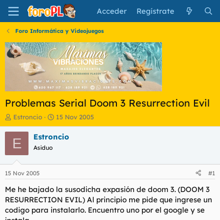
Acceder
Regístrate
Foro Informática y Videojuegos
Problemas Serial Doom 3 Resurrection Evil
I
F
Estroncio
15 Nov 2005
n
e
i
c
Estroncio
E
c
h
Asiduo
i
a
a
d
d
e
15 Nov 2005
#1
o
i
r
n
Me he bajado la susodicha expasión de doom 3. (DOOM 3
d
i
RESURRECTION EVIL) Al principio me pide que ingrese un
e
c
codigo para instalarlo. Encuentro uno por el google y se
l
i