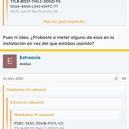
T7LB-BD27-TWLC-SDGD-F6
5G64-46N5-L342-6WFC-77
SX7C-6ANT-9NJX-F4S2-93
Haz clic para expandir...
Más:
www.serials.ws
Haz clic para expandir...
(Ojito con entrar con IE)
Gracias por los serials, pero me sigue ocurriendo lo mismo. Al
Pues ni idea. ¿Probaste a meter alguno de esos en la
principio de la instalacion me pide un serial para que
instalación en vez del que estabas usando?
comience el proceso de instalacion. Lo acepta y se instala. A la
hora de ejecutar el juego me sigue saliendo esto, le meto el
mismo passwords u otro y no me lo reconoce. Que ocurre?
Estroncio
E
Asiduo
16 Nov 2005
#8
Malakaton-M rebuznó:
Estroncio rebuznó:
Malakaton-M rebuznó:
PSBC-TASC-33WB-PH7L-C0
T7LB-BD27-TWLC-SDGD-F6