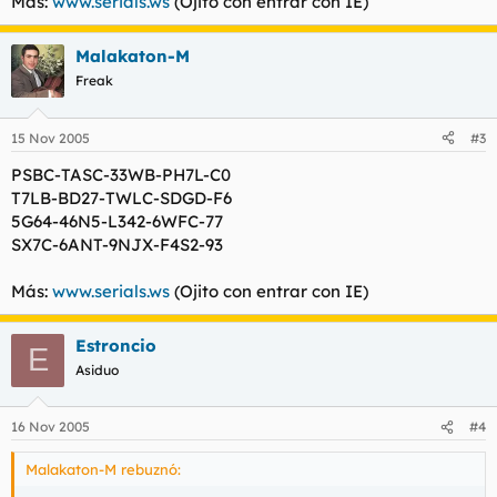
Más:
www.serials.ws
(Ojito con entrar con IE)
Malakaton-M
Freak
15 Nov 2005
#3
PSBC-TASC-33WB-PH7L-C0
T7LB-BD27-TWLC-SDGD-F6
5G64-46N5-L342-6WFC-77
SX7C-6ANT-9NJX-F4S2-93
Más:
www.serials.ws
(Ojito con entrar con IE)
Estroncio
E
Asiduo
16 Nov 2005
#4
Malakaton-M rebuznó: