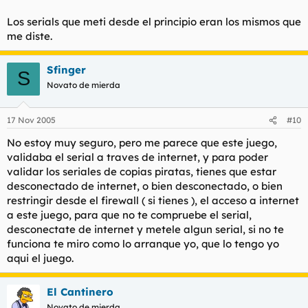
Haz clic para expandir...
Más:
www.serials.ws
Haz clic para expandir...
(Ojito con entrar con IE)
Los serials que meti desde el principio eran los mismos que
me diste.
Pues ni idea. ¿Probaste a meter alguno de esos en la
Gracias por los serials, pero me sigue ocurriendo lo mismo.
instalación en vez del que estabas usando?
Al principio de la instalacion me pide un serial para que
Sfinger
S
comience el proceso de instalacion. Lo acepta y se instala.
Novato de mierda
A la hora de ejecutar el juego me sigue saliendo esto, le
meto el mismo passwords u otro y no me lo reconoce. Que
ocurre?
17 Nov 2005
#10
No estoy muy seguro, pero me parece que este juego,
validaba el serial a traves de internet, y para poder
validar los seriales de copias piratas, tienes que estar
desconectado de internet, o bien desconectado, o bien
restringir desde el firewall ( si tienes ), el acceso a internet
a este juego, para que no te compruebe el serial,
desconectate de internet y metele algun serial, si no te
funciona te miro como lo arranque yo, que lo tengo yo
aqui el juego.
El Cantinero
Novato de mierda