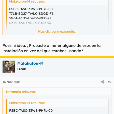
Malakaton-M rebuznó:
PSBC-TASC-33WB-PH7L-C0
T7LB-BD27-TWLC-SDGD-F6
5G64-46N5-L342-6WFC-77
SX7C-6ANT-9NJX-F4S2-93
Haz clic para expandir...
Más:
www.serials.ws
Haz clic para expandir...
(Ojito con entrar con IE)
Gracias por los serials, pero me sigue ocurriendo lo mismo. Al
Pues ni idea. ¿Probaste a meter alguno de esos en la
principio de la instalacion me pide un serial para que
instalación en vez del que estabas usando?
comience el proceso de instalacion. Lo acepta y se instala. A la
hora de ejecutar el juego me sigue saliendo esto, le meto el
mismo passwords u otro y no me lo reconoce. Que ocurre?
Malakaton-M
Freak
16 Nov 2005
#7
Estroncio rebuznó:
Malakaton-M rebuznó:
PSBC-TASC-33WB-PH7L-C0