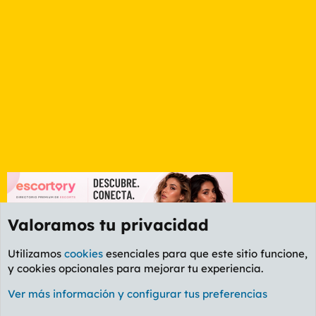
Valoramos tu privacidad
Utilizamos
cookies
esenciales para que este sitio funcione,
y cookies opcionales para mejorar tu experiencia.
Foro Informática y Videojuegos
Ver más información y configurar tus preferencias
Cookies
PL OLDSTYLE AMARILLO
Cambiar fuente
Español (ES)