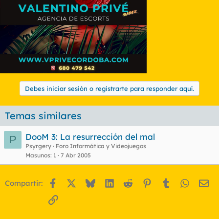
Debes iniciar sesión o registrarte para responder aquí.
Temas similares
DooM 3: La resurrección del mal
P
Psyrgery
Foro Informática y Videojuegos
Masunos
1
7 Abr 2005
Facebook
X
Bluesky
LinkedIn
Reddit
Pinterest
Tumblr
WhatsA
Em
Compartir:
Enlace