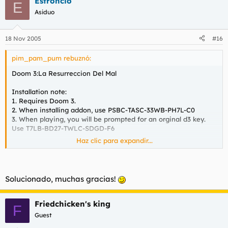
Estroncio
E
Asiduo
18 Nov 2005
#16
pim_pam_pum rebuznó:
Doom 3:La Resurreccion Del Mal
Installation note:
1. Requires Doom 3.
2. When installing addon, use PSBC-TASC-33WB-PH7L-C0
3. When playing, you will be prompted for an orginal d3 key.
Use T7LB-BD27-TWLC-SDGD-F6
Haz clic para expandir...
A mí me pasaba lo mismo, usé esas claves y funcionó.
Solucionado, muchas gracias!
Friedchicken's king
F
Guest