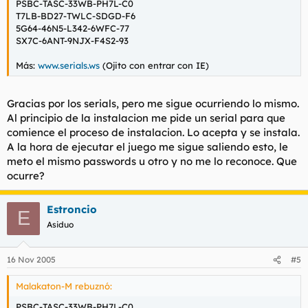
PSBC-TASC-33WB-PH7L-C0
T7LB-BD27-TWLC-SDGD-F6
5G64-46N5-L342-6WFC-77
SX7C-6ANT-9NJX-F4S2-93
Más:
www.serials.ws
(Ojito con entrar con IE)
Gracias por los serials, pero me sigue ocurriendo lo mismo.
Al principio de la instalacion me pide un serial para que
comience el proceso de instalacion. Lo acepta y se instala.
A la hora de ejecutar el juego me sigue saliendo esto, le
meto el mismo passwords u otro y no me lo reconoce. Que
ocurre?
Estroncio
E
Asiduo
16 Nov 2005
#5
Malakaton-M rebuznó:
PSBC-TASC-33WB-PH7L-C0