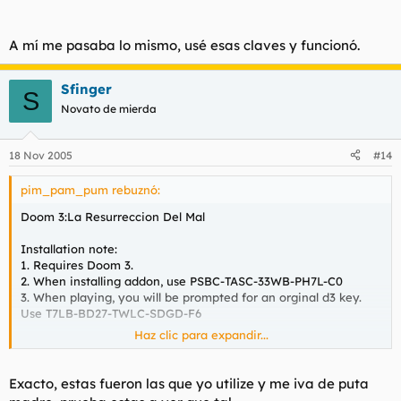
A mí me pasaba lo mismo, usé esas claves y funcionó.
Sfinger
S
Novato de mierda
18 Nov 2005
#14
pim_pam_pum rebuznó:
Doom 3:La Resurreccion Del Mal
Installation note:
1. Requires Doom 3.
2. When installing addon, use PSBC-TASC-33WB-PH7L-C0
3. When playing, you will be prompted for an orginal d3 key.
Use T7LB-BD27-TWLC-SDGD-F6
Haz clic para expandir...
A mí me pasaba lo mismo, usé esas claves y funcionó.
Exacto, estas fueron las que yo utilize y me iva de puta