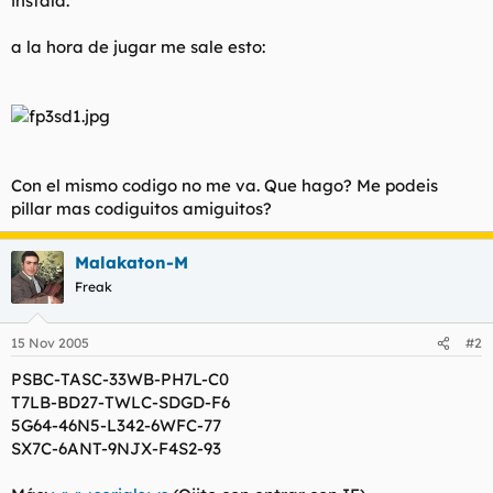
instala.
t
o
e
a la hora de jugar me sale esto:
m
a
Con el mismo codigo no me va. Que hago? Me podeis
pillar mas codiguitos amiguitos?
Malakaton-M
Freak
15 Nov 2005
#2
PSBC-TASC-33WB-PH7L-C0
T7LB-BD27-TWLC-SDGD-F6
5G64-46N5-L342-6WFC-77
SX7C-6ANT-9NJX-F4S2-93