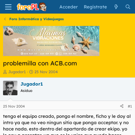
Acceder
Regístrate
Foro Informática y Videojuegos
problemilla con ACB.com
I
F
Jugador1
25 Nov 2004
n
e
i
c
Jugador1
c
h
Asiduo
i
a
a
d
d
e
25 Nov 2004
#1
o
i
r
n
tengo el equipo creado, pongo el nombre, ficho y le doy al
d
i
intro ya que no veo ningun sitio que ponga acceptar. y no
e
c
hace nada. esto dentro del apartardo de crear ekipo. yo
l
i