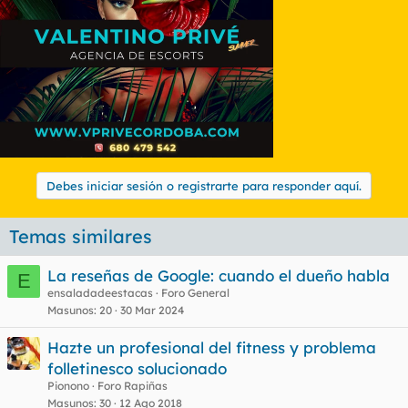
Debes iniciar sesión o registrarte para responder aquí.
Temas similares
La reseñas de Google: cuando el dueño habla
E
ensaladadeestacas
Foro General
Masunos
20
30 Mar 2024
Hazte un profesional del fitness y problema
folletinesco solucionado
Pionono
Foro Rapiñas
Masunos
30
12 Ago 2018