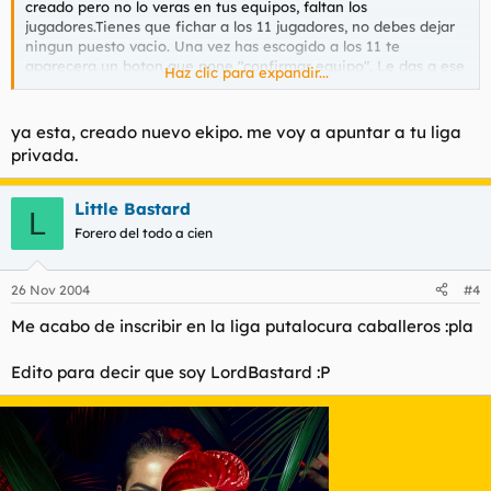
creado pero no lo veras en tus equipos, faltan los
jugadores.Tienes que fichar a los 11 jugadores, no debes dejar
ningun puesto vacio. Una vez has escogido a los 11 te
aparecera un boton que pone "confirmar equipo". Le das a ese
Haz clic para expandir...
boton y tendras tu equipo creado.
A veces si se le va la olla lo que tienes que hacer es recargar la
ya esta, creado nuevo ekipo. me voy a apuntar a tu liga
pagina.
privada.
Aprovecho para decir que yo cree una liga privada llamada
Little Bastard
L
"Liga Putalocura" con la contraseña "putalocura". Lo digo por si
Forero del todo a cien
alguien quiere añadirse ya que solo estoy yo y otro pavo que
no se quien es. podeis meter a tantos equipos como querais.
26 Nov 2004
#4
Me acabo de inscribir en la liga putalocura caballeros :pla
Edito para decir que soy LordBastard :P