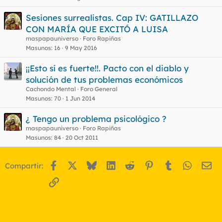
Sesiones surrealistas. Cap IV: GATILLAZO
CON MARÍA QUE EXCITÓ A LUISA
maspapauniverso
Foro Rapiñas
Masunos
16
9 May 2016
¡¡Esto sí es fuerte!!. Pacto con el diablo y
solución de tus problemas económicos
Cachondo Mental
Foro General
Masunos
70
1 Jun 2014
¿ Tengo un problema psicológico ?
maspapauniverso
Foro Rapiñas
Masunos
84
20 Oct 2011
Facebook
X
Bluesky
LinkedIn
Reddit
Pinterest
Tumblr
WhatsA
Em
Compartir:
Enlace