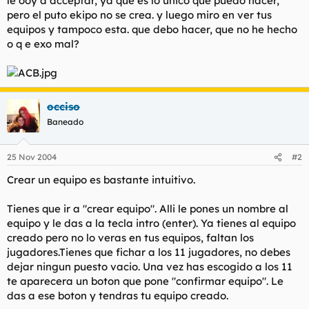
le ooy a acceptar, ya que es lo unico que puedo hacer,
t
o
pero el puto ekipo no se crea. y luego miro en ver tus
e
equipos y tampoco esta. que debo hacer, que no he hecho
m
a
o q e exo mal?
occiso
Baneado
25 Nov 2004
#2
Crear un equipo es bastante intuitivo.
Tienes que ir a "crear equipo". Alli le pones un nombre al
equipo y le das a la tecla intro (enter). Ya tienes al equipo
creado pero no lo veras en tus equipos, faltan los
jugadores.Tienes que fichar a los 11 jugadores, no debes
dejar ningun puesto vacio. Una vez has escogido a los 11
te aparecera un boton que pone "confirmar equipo". Le
das a ese boton y tendras tu equipo creado.