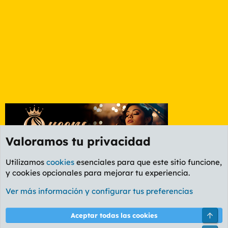
Valoramos tu privacidad
Utilizamos
cookies
esenciales para que este sitio funcione,
y cookies opcionales para mejorar tu experiencia.
Foro Informática y Videojuegos
Ver más información y configurar tus preferencias
Cookies
PL OLDSTYLE AMARILLO
Cambiar fuente
Español (ES)
Arri
Aceptar todas las cookies
Contáctanos
Términos y reglas
Política de privacidad
Ayuda
R