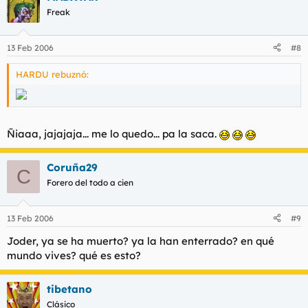
Freak
13 Feb 2006
#8
HARDU rebuznó:
Ñiaaa, jajajaja... me lo quedo... pa la saca.
Coruña29
C
Forero del todo a cien
13 Feb 2006
#9
Joder, ya se ha muerto? ya la han enterrado? en qué
mundo vives? qué es esto?
tibetano
Clásico