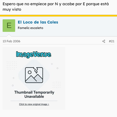
Espero que no empiece por N y acabe por E porque está
Estoy buscando a otra merecedora de ocupar mis sueños,
vuestros sueños...
muy visto
La tengo casi fichada.
El Loco de las Coles
E
Famelic escaleto
13 Feb 2006
#21