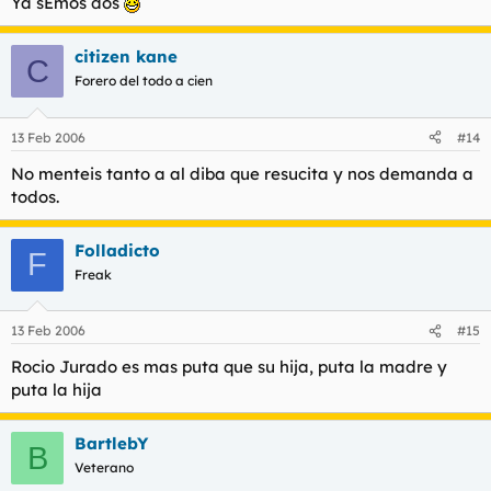
Ya sEmos dos
citizen kane
C
Forero del todo a cien
13 Feb 2006
#14
No menteis tanto a al diba que resucita y nos demanda a
todos.
Folladicto
F
Freak
13 Feb 2006
#15
Rocio Jurado es mas puta que su hija, puta la madre y
puta la hija
BartlebY
B
Veterano