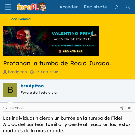
Acceder
Regístrate
Foro General
Profanan la tumba de Rocio Jurado.
I
F
bradpiton
13 Feb 2006
n
e
i
c
bradpiton
B
c
h
Forero del todo a cien
i
a
a
d
d
e
13 Feb 2006
#1
o
i
r
n
Los individuos hicieron un butròn en la tumba de Fidel
d
i
Albiac del panteòn familiar y desde alli sacaron los restos
e
c
mortales de la màs grande.
l
i