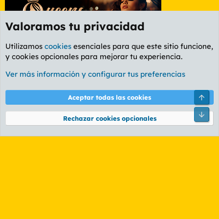
Valoramos tu privacidad
Utilizamos
cookies
esenciales para que este sitio funcione,
y cookies opcionales para mejorar tu experiencia.
Foro General
Ver más información y configurar tus preferencias
Cookies
PL OLDSTYLE AMARILLO
Cambiar fuente
Español (ES)
Arri
Aceptar todas las cookies
Contáctanos
Términos y reglas
Política de privacidad
Ayuda
R
Pie
S
Rechazar cookies opcionales
S
®
Community platform by XenForo
© 2010-2026 XenForo Ltd.