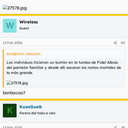
t
o
e
m
a
Wireless
W
Guest
13 Feb 2006
#2
bradpiton rebuznó:
Los individuos hicieron un butròn en la tumba de Fidel Albiac
del panteòn familiar y desde alli sacaron los restos mortales de
la màs grande.
barbacoa?
KusoGueb
K
Forero del todo a cien
13 Feb 2006
#3