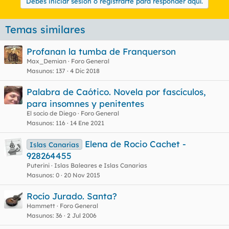
Debes iniciar sesión o registrarte para responder aquí.
Temas similares
Profanan la tumba de Franquerson
Max_Demian
Foro General
Masunos
137
4 Dic 2018
Palabra de Caótico. Novela por fascículos,
para insomnes y penitentes
El socio de Diego
Foro General
Masunos
116
14 Ene 2021
Elena de Rocio Cachet -
Islas Canarias
928264455
Puterini
Islas Baleares e Islas Canarias
Masunos
0
20 Nov 2015
Rocío Jurado. Santa?
Hammett
Foro General
Masunos
36
2 Jul 2006