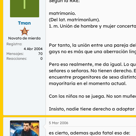
T
Según la RAE:
matrimonio.
(Del lat. matrimonĭum).
Tman
1. m. Unión de hombre y mujer concert
Novato de mierda
Registro
Por tanto, la unión entre una pareja d
4 Abr 2004
gays no es más que una aberración ling
Mensajes
70
Reacciones
0
Pero eso realmente, me da igual. Lo q
señores o señoras. No tienen derecho. E
encuentre progenitores de sexo distint
mayoritaria en el momento actual.
Con los niños no se juega. No son muñec
Insisto, nadie tiene derecho a adoptar 
5 Mar 2006
es cierto, ademas quda fatal eso de: