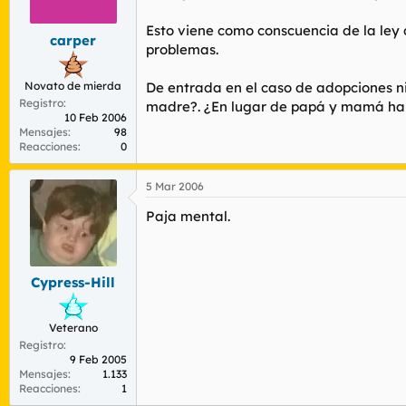
r
n
d
i
Esto viene como conscuencia de la ley
carper
e
c
problemas.
l
i
t
o
Novato de mierda
De entrada en el caso de adopciones ni
e
Registro
m
madre?. ¿En lugar de papá y mamá habrá que en
10 Feb 2006
a
Mensajes
98
Reacciones
0
5 Mar 2006
Paja mental.
Cypress-Hill
Veterano
Registro
9 Feb 2005
Mensajes
1.133
Reacciones
1