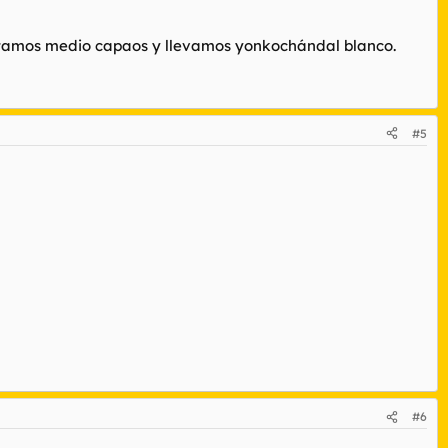
 estamos medio capaos y llevamos yonkochándal blanco.
#5
#6