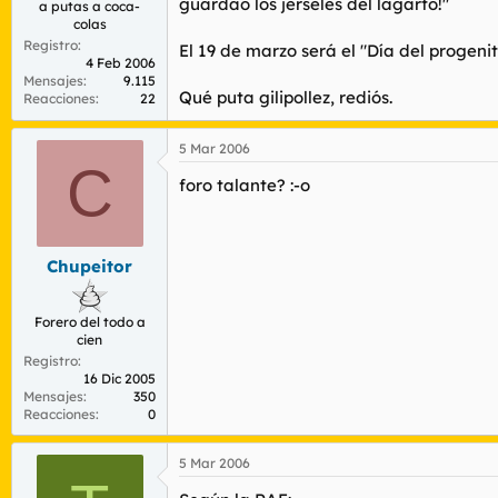
guardao los jerseles del lagarto!"
a putas a coca-
colas
Registro
El 19 de marzo será el "Día del progen
4 Feb 2006
Mensajes
9.115
Qué puta gilipollez, rediós.
Reacciones
22
5 Mar 2006
C
foro talante? :-o
Chupeitor
Forero del todo a
cien
Registro
16 Dic 2005
Mensajes
350
Reacciones
0
5 Mar 2006