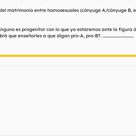
 del matrimonio entre homosexuales (cónyuge A/cónyuge B, e
nguno es progenitor con lo que ya estaremos ante la figura 
señarles a que digan pro-A, pro-B?. ..................................