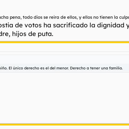
e molesta profundamente es que lleguen a adoptar niños, escudados e
O
e tiene derechos es el menor. Y uno de esos derechos es el tener una 
a pena, todo dios se reira de ellos, y ellos no tienen la culpa
culino y el rol femenino, que es el que predomina de forma mayoritar
stia de votos ha sacrificado la dignidad 
 caprichos u objetos para que los gays se sientan realizados en su pat
re, hijos de puta.
iño. El único derecho es el del menor. Derecho a tener una familia.
iño. El único derecho es el del menor. Derecho a tener una familia.