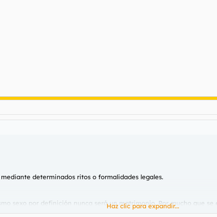
mediante determinados ritos o formalidades legales.
mismo sexo por definición nunca será un matrimonio. Por mucho que se 
Haz clic para expandir...