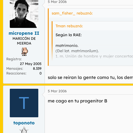
5 Mar 2006
sam_fisher_ rebuznó:
Tman rebuznó:
micropene II
Según la RAE:
MARICÓN DE
MIERDA
matrimonio.
(Del lat. matrimonĭum).
1. m. Unión de hombre y mujer concertad
Registro
27 May 2005
Mensajes
8.339
Por tanto, la unión entre una pareja de
Reacciones
0
solo se reiran la gente como tu, los d
que una aberración lingüística.
Pero eso realmente, me da igual. Lo que
ESTOY COMPLETAMENTE DE ACUERDO
5 Mar 2006
tienen derecho. En la adopción el único 
T
los hijos de maricones me van a dar mucha pe
para poder incorporar a su educación el
me cago en tu progenitor B
que por ganar la hostia d
Con los niños no se juega. No son muñeco
dios y su puta madre, hij
Insisto, nadie tiene derecho a adoptar un
toponoto