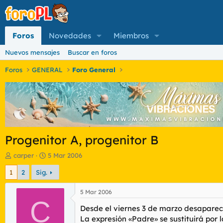
Foros
Novedades
Miembros
Nuevos mensajes
Buscar en foros
Foros
GENERAL
Foro General
Progenitor A, progenitor B
I
F
carper
5 Mar 2006
n
e
1
2
Sig.
i
c
c
h
i
a
5 Mar 2006
a
C
d
Desde el viernes 3 de marzo desaparece 
d
e
o
i
La expresión «Padre» se sustituirá por 