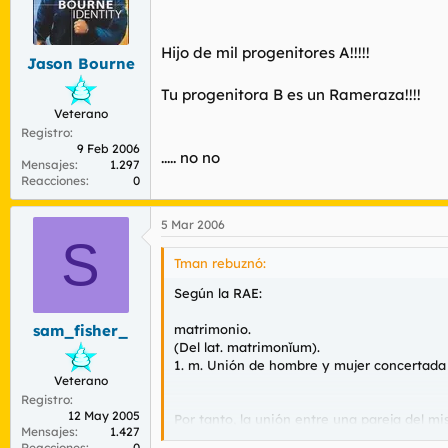
Hijo de mil progenitores A!!!!!
Jason Bourne
Tu progenitora B es un Rameraza!!!!
Veterano
Registro
9 Feb 2006
..... no no
Mensajes
1.297
Reacciones
0
5 Mar 2006
S
Tman rebuznó:
Según la RAE:
matrimonio.
sam_fisher_
(Del lat. matrimonĭum).
1. m. Unión de hombre y mujer concertada 
Veterano
Registro
12 May 2005
Por tanto, la unión entre una pareja del 
Mensajes
1.427
una aberración lingüística.
Reacciones
0