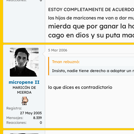
Pero eso realmente, me da igual. Lo que m
ESTOY COMPLETAMENTE DE ACUERD
tienen derecho. En la adopción el único qu
los hijos de maricones me van a dar much
poder incorporar a su educación el rol mas
mierda que por ganar la ho
Con los niños no se juega. No son muñecos,
cago en dios y su puta mad
Insisto, nadie tiene derecho a adoptar un n
5 Mar 2006
Tman rebuznó:
Insisto, nadie tiene derecho a adoptar un n
micropene II
lo que dices es contradictorio
MARICÓN DE
MIERDA
Registro
27 May 2005
Mensajes
8.339
Reacciones
0