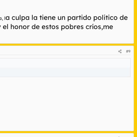
n la frase "tenemos derecho". Pues no señores o señoras. No
familia en la que encuentre progenitores de sexo distinto para
a culpa la tiene un partido politico de
, l
ia en el momento actual.
y el honor de estos pobres críos,me
ernidad.
#9