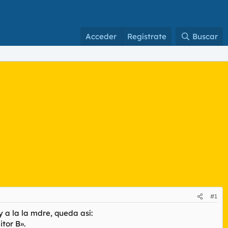
Acceder
Regístrate
Buscar
#1
 a la la mdre, queda así:
tor B».