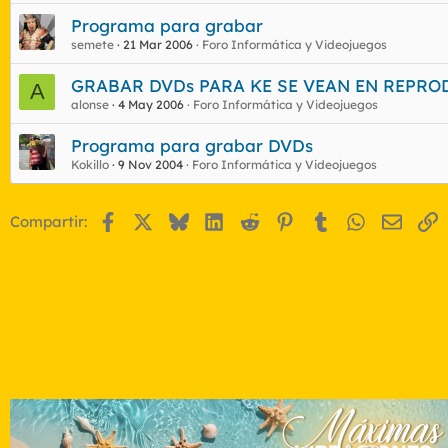
Programa para grabar
semete
21 Mar 2006
Foro Informática y Videojuegos
GRABAR DVDs PARA KE SE VEAN EN REPROD 
A
alonse
4 May 2006
Foro Informática y Videojuegos
Programa para grabar DVDs
Kokillo
9 Nov 2004
Foro Informática y Videojuegos
Facebook
X
Bluesky
LinkedIn
Reddit
Pinterest
Tumblr
WhatsApp
Email
E
Compartir: