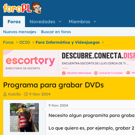
Foros
Novedades
Miembros
Nuevos mensajes
Buscar en foros
Foros
OCIO
Foro Informática y Videojuegos
Programa para grabar DVDs
I
F
Kokillo
9 Nov 2004
n
e
i
c
9 Nov 2004
c
h
Necesito algun programita para grabar
i
a
a
d
d
e
Lo que quiero es, por ejemplo, grabar 2 
o
i