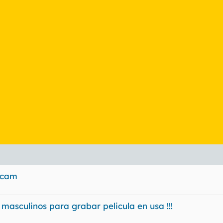
bcam
 masculinos para grabar pelicula en usa !!!