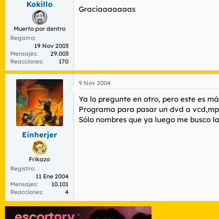
Kokillo
r
n
Graciaaaaaaas
d
i
e
c
Muerto por dentro
l
i
Registro
t
o
19 Nov 2003
e
Mensajes
29.003
m
Reacciones
170
a
9 Nov 2004
Ya lo pregunte en otro, pero este es m
Programa para pasar un dvd a vcd,mpe
Sólo nombres que ya luego me busco la
Einherjer
Frikazo
Registro
11 Ene 2004
Mensajes
10.101
Reacciones
4