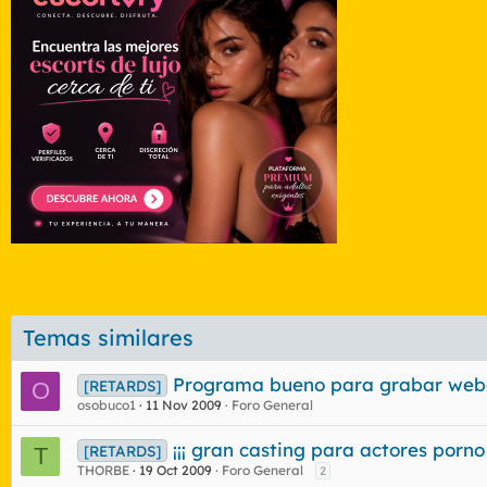
Temas similares
Programa bueno para grabar we
[RETARDS]
O
osobuco1
11 Nov 2009
Foro General
¡¡¡ gran casting para actores porno
[RETARDS]
T
THORBE
19 Oct 2009
Foro General
2