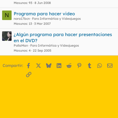
Masunos
93
8 Jun 2008
Programa para hacer video
N
nora17bcn
Foro Informática y Videojuegos
Masunos
13
3 Mar 2007
¿Algún programa para hacer presentaciones
en el DVD?
PollaMan
Foro Informática y Videojuegos
Masunos
4
22 Sep 2005
Facebook
X
Bluesky
LinkedIn
Reddit
Pinterest
Tumblr
WhatsA
Em
Compartir:
Enlace