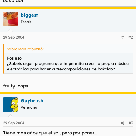
bakalao?
t
o
e
m
biggest
a
Freak
29 Sep 2004
#2
sabreman rebuznó:
Pos eso.
¿Sabeis algun programa que te permita crear tu propia música
electrónica para hacer cutrecomposiciones de bakalao?
fruity loops
Guybrush
Veterano
29 Sep 2004
#3
Tiene más años que el sol, pero por poner...