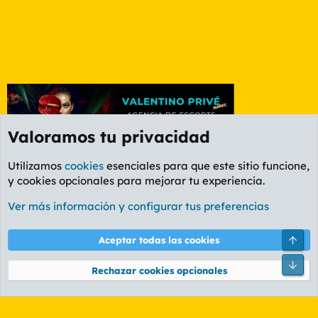
Valoramos tu privacidad
Utilizamos
cookies
esenciales para que este sitio funcione,
y cookies opcionales para mejorar tu experiencia.
Foro Informática y Videojuegos
Ver más información y configurar tus preferencias
Cookies
PL OLDSTYLE AMARILLO
Cambiar fuente
Español (ES)
Arri
Aceptar todas las cookies
Contáctanos
Términos y reglas
Política de privacidad
Ayuda
R
Pie
S
Rechazar cookies opcionales
S
®
Community platform by XenForo
© 2010-2026 XenForo Ltd.