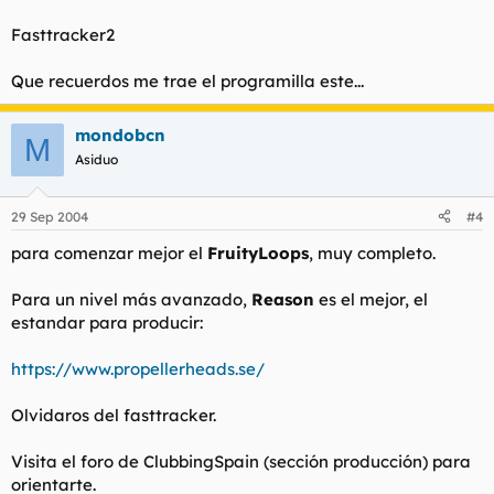
Fasttracker2
Que recuerdos me trae el programilla este...
mondobcn
M
Asiduo
29 Sep 2004
#4
para comenzar mejor el
FruityLoops
, muy completo.
Para un nivel más avanzado,
Reason
es el mejor, el
estandar
para producir:
https://www.propellerheads.se/
Olvidaros del fasttracker.
Visita el foro de ClubbingSpain (sección producción) para
orientarte.