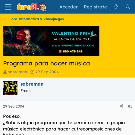
Acceder
Regístrate
Foro Informática y Videojuegos
Programa para hacer música
I
F
sabreman
29 Sep 2004
n
e
i
c
sabreman
c
h
Freak
i
a
a
d
d
e
29 Sep 2004
#1
o
i
r
n
Pos eso.
d
i
¿Sabeis algun programa que te permita crear tu propia
e
c
música electrónica para hacer cutrecomposiciones de
l
i