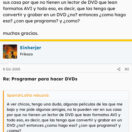
sus casa por que no tienen un lector de DVD que lean
l
i
formatos AVI y todo eso, es decir, que las tengo que
t
o
convertir y grabar en un DVD ¿no? entonces ¿como hago
e
eso? ¿con que programa? y ¿como?
m
a
muchas gracias.
Einherjer
Frikazo
8 Dic 2005
#2
Re: Programar para hacer DVDs
SpanishLolita rebuznó:
A ver chicos, tengo una duda, algunas peliculas de las que me
bajo y me pide algunas amigas, no la pueden ver en sus casa
por que no tienen un lector de DVD que lean formatos AVI y
todo eso, es decir, que las tengo que convertir y grabar en un
DVD ¿no? entonces ¿como hago eso? ¿con que programa? y
¿como?