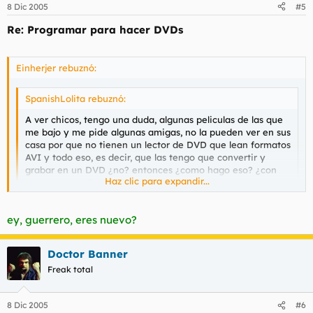
8 Dic 2005
#5
Re: Programar para hacer DVDs
Einherjer rebuznó:
SpanishLolita rebuznó:
A ver chicos, tengo una duda, algunas peliculas de las que
me bajo y me pide algunas amigas, no la pueden ver en sus
casa por que no tienen un lector de DVD que lean formatos
AVI y todo eso, es decir, que las tengo que convertir y
grabar en un DVD ¿no? entonces ¿como hago eso? ¿con
Haz clic para expandir...
que programa? y ¿como?
muchas gracias.
Haz clic para expandir...
ey, guerrero, eres nuevo?
LOL
Doctor Banner
Freak total
8 Dic 2005
#6