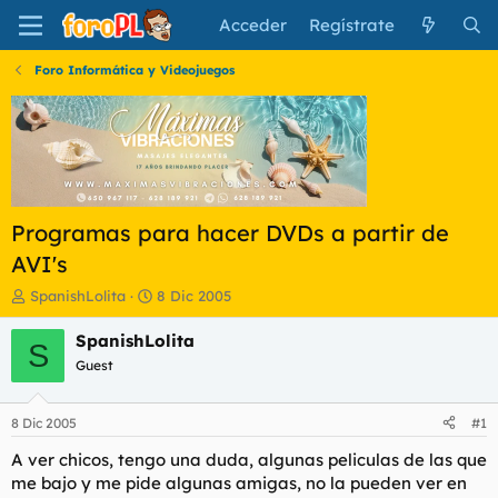
Acceder
Regístrate
Foro Informática y Videojuegos
Programas para hacer DVDs a partir de
AVI's
I
F
SpanishLolita
8 Dic 2005
n
e
i
c
SpanishLolita
S
c
h
Guest
i
a
a
d
d
e
8 Dic 2005
#1
o
i
r
n
A ver chicos, tengo una duda, algunas peliculas de las que
d
i
me bajo y me pide algunas amigas, no la pueden ver en
e
c