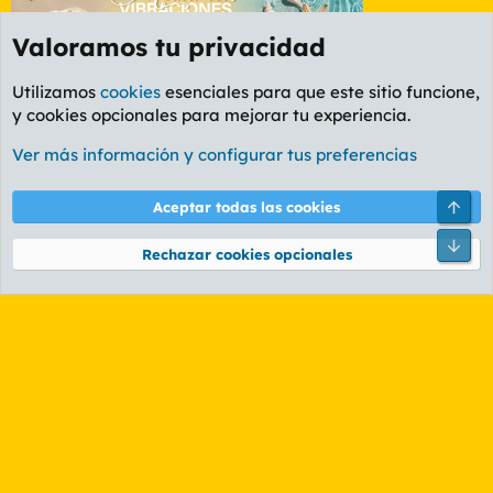
Valoramos tu privacidad
Utilizamos
cookies
esenciales para que este sitio funcione,
y cookies opcionales para mejorar tu experiencia.
Foro Informática y Videojuegos
Ver más información y configurar tus preferencias
Cookies
PL OLDSTYLE AMARILLO
Cambiar fuente
Español (ES)
Arri
Aceptar todas las cookies
Contáctanos
Términos y reglas
Política de privacidad
Ayuda
R
Pie
S
Rechazar cookies opcionales
S
®
Community platform by XenForo
© 2010-2026 XenForo Ltd.