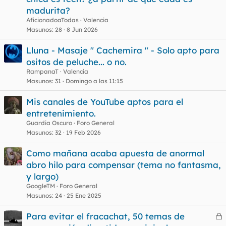
madurita?
AficionadoaTodas
Valencia
Masunos
28
8 Jun 2026
Lluna - Masaje " Cachemira " - Solo apto para
ositos de peluche... o no.
RampanaT
Valencia
Masunos
31
Domingo a las 11:15
Mis canales de YouTube aptos para el
entretenimiento.
Guardia Oscuro
Foro General
Masunos
32
19 Feb 2026
Como mañana acaba apuesta de anormal
abro hilo para compensar (tema no fantasma,
y largo)
GoogleTM
Foro General
Masunos
24
25 Ene 2025
Para evitar el fracachat, 50 temas de
e