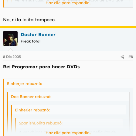
ver en sus casa por que no tienen un lector de DVD que
Haz clic para expandir...
lean formatos AVI y todo eso, es decir, que las tengo
que convertir y grabar en un DVD ¿no? entonces
Haz clic para expandir...
¿como hago eso? ¿con que programa? y ¿como?
No, ni la lolita tampoco.
muchas gracias.
Haz clic para expandir...
ey, guerrero, eres nuevo?
Doctor Banner
Freak total
LOL
8 Dic 2005
#8
Re: Programar para hacer DVDs
Einherjer rebuznó:
Doc Banner rebuznó:
Einherjer rebuznó:
SpanishLolita rebuznó:
A ver chicos, tengo una duda, algunas peliculas de
Haz clic para expandir...