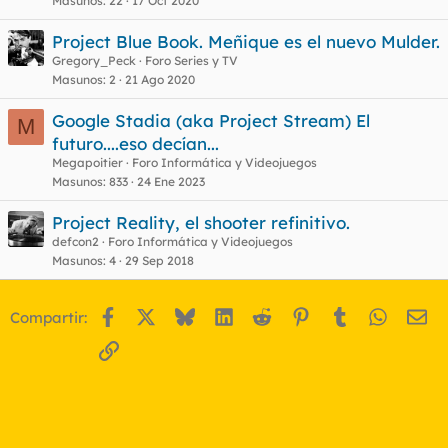
Masunos
22
17 Oct 2020
Project Blue Book. Meñique es el nuevo Mulder.
Gregory_Peck
Foro Series y TV
Masunos
2
21 Ago 2020
Google Stadia (aka Project Stream) El
M
futuro....eso decían...
Megapoitier
Foro Informática y Videojuegos
Masunos
833
24 Ene 2023
Project Reality, el shooter refinitivo.
defcon2
Foro Informática y Videojuegos
Masunos
4
29 Sep 2018
Facebook
X
Bluesky
LinkedIn
Reddit
Pinterest
Tumblr
WhatsA
Em
Compartir:
Enlace