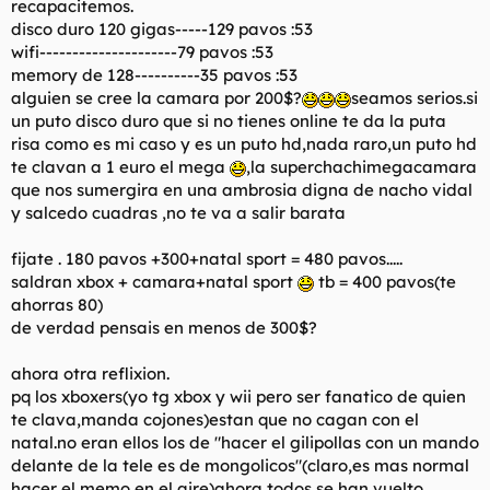
recapacitemos.
disco duro 120 gigas-----129 pavos :53
wifi---------------------79 pavos :53
memory de 128----------35 pavos :53
alguien se cree la camara por 200$?
seamos serios.si
un puto disco duro que si no tienes online te da la puta
risa como es mi caso y es un puto hd,nada raro,un puto hd
te clavan a 1 euro el mega
,la superchachimegacamara
que nos sumergira en una ambrosia digna de nacho vidal
y salcedo cuadras ,no te va a salir barata
fijate . 180 pavos +300+natal sport = 480 pavos.....
saldran xbox + camara+natal sport
tb = 400 pavos(te
ahorras 80)
de verdad pensais en menos de 300$?
ahora otra reflixion.
pq los xboxers(yo tg xbox y wii pero ser fanatico de quien
te clava,manda cojones)estan que no cagan con el
natal.no eran ellos los de "hacer el gilipollas con un mando
delante de la tele es de mongolicos"(claro,es mas normal
hacer el memo en el aire)ahora todos se han vuelto