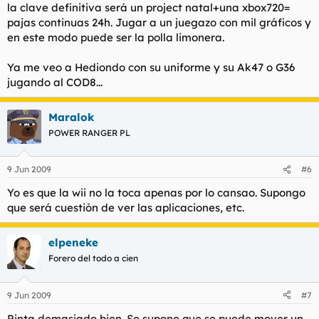
la clave definitiva será un project natal+una xbox720=
pajas continuas 24h. Jugar a un juegazo con mil gráficos y
en este modo puede ser la polla limonera.
Ya me veo a Hediondo con su uniforme y su Ak47 o G36
jugando al COD8...
Maralok
POWER RANGER PL
9 Jun 2009
#6
Yo es que la wii no la toca apenas por lo
cansao
. Supongo
que será cuestión de ver las aplicaciones, etc.
elpeneke
Forero del todo a cien
9 Jun 2009
#7
Pinta demasiado bien. Se supone que se puede mover un