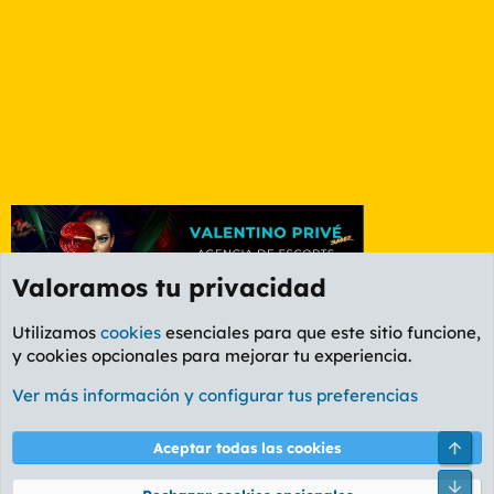
Valoramos tu privacidad
Utilizamos
cookies
esenciales para que este sitio funcione,
y cookies opcionales para mejorar tu experiencia.
Foro Informática y Videojuegos
Ver más información y configurar tus preferencias
Cookies
PL OLDSTYLE AMARILLO
Cambiar fuente
Español (ES)
Arri
Aceptar todas las cookies
Contáctanos
Términos y reglas
Política de privacidad
Ayuda
R
Pie
S