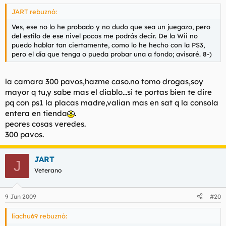
JART rebuznó:
Ves, ese no lo he probado y no dudo que sea un juegazo, pero
del estilo de ese nivel pocos me podrás decir. De la Wii no
puedo hablar tan ciertamente, como lo he hecho con la PS3,
pero el día que tenga o pueda probar una a fondo; avisaré. 8-)
la camara 300 pavos,hazme caso.no tomo drogas,soy
mayor q tu,y sabe mas el diablo...si te portas bien te dire
pq con ps1 la placas madre,valian mas en sat q la consola
entera en tienda
.
peores cosas veredes.
300 pavos.
JART
J
Veterano
9 Jun 2009
#20
liachu69 rebuznó: