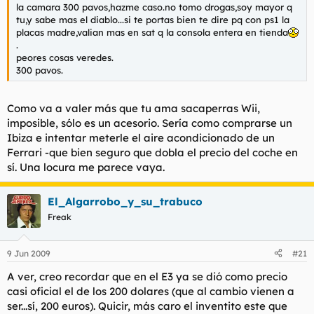
la camara 300 pavos,hazme caso.no tomo drogas,soy mayor q
tu,y sabe mas el diablo...si te portas bien te dire pq con ps1 la
placas madre,valian mas en sat q la consola entera en tienda
.
peores cosas veredes.
300 pavos.
Como va a valer más que tu ama sacaperras Wii,
imposible, sólo es un acesorio. Sería como comprarse un
Ibiza e intentar meterle el aire acondicionado de un
Ferrari -que bien seguro que dobla el precio del coche en
sí. Una locura me parece vaya.
El_Algarrobo_y_su_trabuco
Freak
9 Jun 2009
#21
A ver, creo recordar que en el E3 ya se dió como precio
casi oficial el de los 200 dolares (que al cambio vienen a
ser...sí, 200 euros). Quicir, más caro el inventito este que