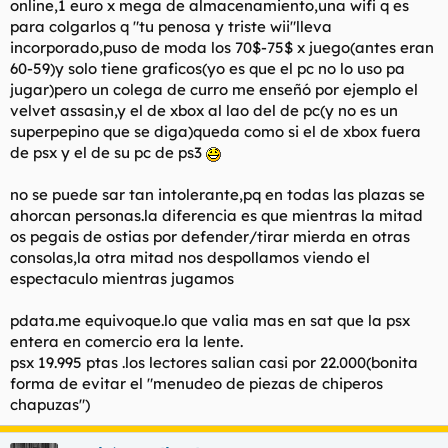
online,1 euro x mega de almacenamiento,una wifi q es
para colgarlos q "tu penosa y triste wii"lleva
incorporado,puso de moda los 70$-75$ x juego(antes eran
60-59)y solo tiene graficos(yo es que el pc no lo uso pa
jugar)pero un colega de curro me enseñó por ejemplo el
velvet assasin,y el de xbox al lao del de pc(y no es un
superpepino que se diga)queda como si el de xbox fuera
de psx y el de su pc de ps3
no se puede sar tan intolerante,pq en todas las plazas se
ahorcan personas.la diferencia es que mientras la mitad
os pegais de ostias por defender/tirar mierda en otras
consolas,la otra mitad nos despollamos viendo el
espectaculo mientras jugamos
pdata.me equivoque.lo que valia mas en sat que la psx
entera en comercio era la lente.
psx 19.995 ptas .los lectores salian casi por 22.000(bonita
forma de evitar el "menudeo de piezas de chiperos
chapuzas")