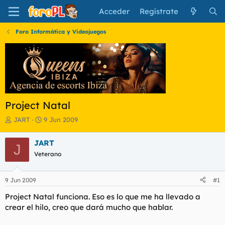
Acceder
Regístrate
Foro Informática y Videojuegos
Project Natal
I
F
JART
9 Jun 2009
n
e
i
c
JART
J
c
h
Veterano
i
a
a
d
d
e
9 Jun 2009
#1
o
i
r
n
Project Natal funciona. Eso es lo que me ha llevado a
d
i
crear el hilo, creo que dará mucho que hablar.
e
c
l
i