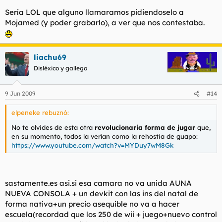
Sería LOL que alguno llamaramos pidiendoselo a
Mojamed (y poder grabarlo), a ver que nos contestaba.
liachu69
Disléxico y gallego
9 Jun 2009
#14
elpeneke rebuznó:
No te olvides de esta otra
revolucionaria forma de jugar
que,
en su momento, todos la verían como la rehostia de guapo:
https://www.youtube.com/watch?v=MYDuy7wM8Gk
sastamente.es asi.si esa camara no va unida AUNA
NUEVA CONSOLA + un devkit con las ins del natal de
forma nativa+un precio asequible no va a hacer
escuela(recordad que los 250 de wii + juego+nuevo control