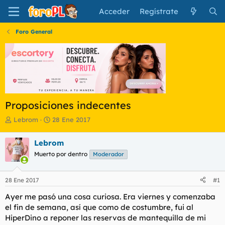
Acceder
Regístrate
Foro General
Proposiciones indecentes
I
F
Lebrom
28 Ene 2017
n
e
i
c
Lebrom
c
h
Muerto por dentro
Moderador
i
a
a
d
d
e
28 Ene 2017
#1
o
i
r
n
Ayer me pasó una cosa curiosa. Era viernes y comenzaba
d
i
el fin de semana, así que como de costumbre, fui al
e
c
HiperDino a reponer las reservas de mantequilla de mi
l
i