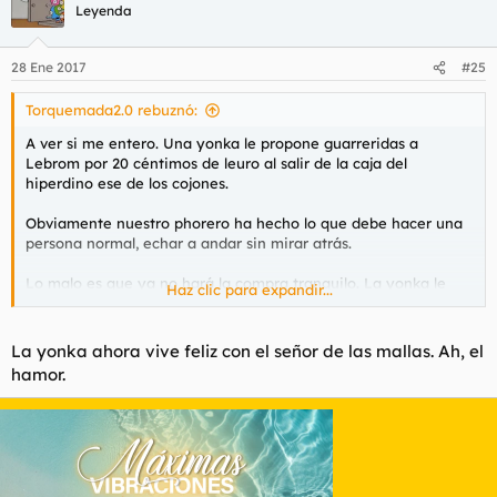
Leyenda
28 Ene 2017
#25
Torquemada2.0 rebuznó:
A ver si me entero. Una yonka le propone guarreridas a
Lebrom por 20 céntimos de leuro al salir de la caja del
hiperdino ese de los cojones.
Obviamente nuestro phorero ha hecho lo que debe hacer una
persona normal, echar a andar sin mirar atrás.
Lo malo es que ya no hará la compra tranquilo. La yonka le
Haz clic para expandir...
espera, la yonka le quiere, tendrá que ir por cojones otra vez, y
al final la yonka pondrá sus putridos dientes en el inmaculado
micropene de Lebrom
La yonka ahora vive feliz con el señor de las mallas. Ah, el
hamor.