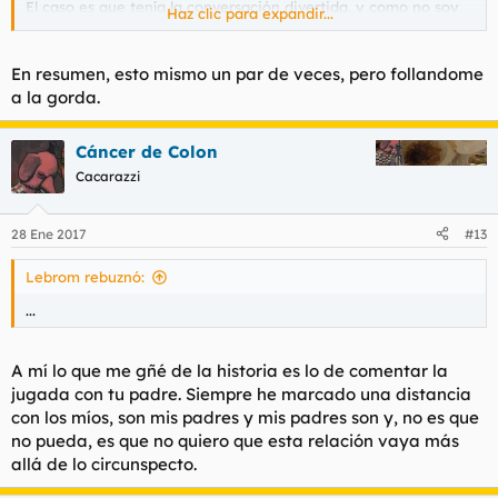
El caso es que tenía la conversación divertida, y como no soy
Haz clic para expandir...
racista pues le seguí el rollo unos minutos.
Pero llego un momento en que me propuso de ir a gosar a su
En resumen, esto mismo un par de veces, pero follandome
casa, ubicada a pocos metros de allá, y balbuceando alguna de
a la gorda.
esas excusas mas viejas que el mear, me pire de vuelta donde
mis hamijos, que me saludaron con un "ande estabas
pensábamos que te había devorao la gorda esa".
Cáncer de Colon
Cacarazzi
28 Ene 2017
#13
Lebrom rebuznó:
...
A mí lo que me gñé de la historia es lo de comentar la
jugada con tu padre. Siempre he marcado una distancia
con los míos, son mis padres y mis padres son y, no es que
no pueda, es que no quiero que esta relación vaya más
allá de lo circunspecto.