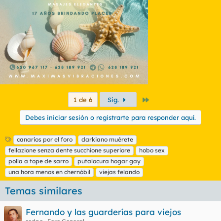
Último
1 de 6
Sig.
Debes iniciar sesión o registrarte para responder aquí.
E
canarios por el foro
darkiano muérete
t
fellazione senza dente succhione superiore
hobo sex
i
polla a tope de sarro
putalocura hogar gay
q
una hora menos en chernóbil
viejas felando
u
e
Temas similares
t
a
s
Fernando y las guarderías para viejos