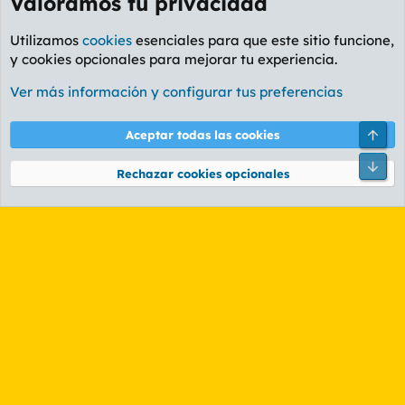
Valoramos tu privacidad
Utilizamos
cookies
esenciales para que este sitio funcione,
y cookies opcionales para mejorar tu experiencia.
Foro General
Ver más información y configurar tus preferencias
Cookies
PL OLDSTYLE AMARILLO
Cambiar fuente
Español (ES)
Arri
Aceptar todas las cookies
Contáctanos
Términos y reglas
Política de privacidad
Ayuda
R
Pie
S
Rechazar cookies opcionales
S
®
Community platform by XenForo
© 2010-2026 XenForo Ltd.