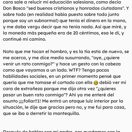
cara sale a relucir mi educación salesiana, como decía
Don Bosco "sed buenos cristianos y honrados ciutadans". Y
sobre todo (en realidad había puesto sobre todo junto
porque soy un subnormal) que tenía el dinero en la mano,
y me daba vergu decir que no tenía nada. Así que miré, y
la moneda más pequeña era de 20 céntimos, esa le di, y
continué mi camino.
Noto que me tocan el hombro, y es la tía esta de nuevo, se
me acerca, y me dice medio susurrando, "oye, ¿quiere
venir un rato conmigo?" y hace un gesto con la cabeza
como que vayamos a un lado. WTF? Tengo pocas
habilidades sociales, en un primer momento pensé que
quería que me tomase el cortado con ella
debió ver mi
cara de extrañeza porque me dijo otra vez "¿quieres
pasar un buen rato conmigo"? Ahí ya me enteré del
asunto ¡¡¡¡follar!!1! Me entró un ataque lulz interior por la
situación, le dije que gracias pero no, y me fui para casa,
que se iba a derretir la mantequilla.
Después de hablar con mi padre, nos quedamos con la