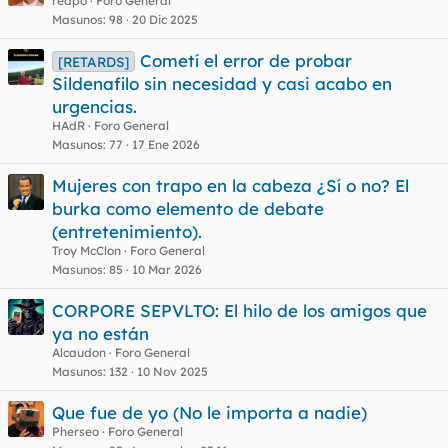
redpo
Foro General
Masunos
98
20 Dic 2025
Cometí el error de probar
[RETARDS]
Sildenafilo sin necesidad y casi acabo en
urgencias.
HAdR
Foro General
Masunos
77
17 Ene 2026
Mujeres con trapo en la cabeza ¿Sí o no? El
burka como elemento de debate
(entretenimiento).
Troy McClon
Foro General
Masunos
85
10 Mar 2026
CORPORE SEPVLTO: El hilo de los amigos que
ya no están
Alcaudon
Foro General
Masunos
132
10 Nov 2025
Que fue de yo (No le importa a nadie)
Pherseo
Foro General