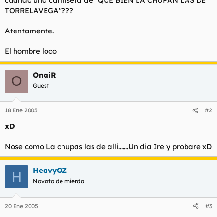
cuando una camiseta de "QUE BIEN LA CHUPAN LAS DE
t
o
TORRELAVEGA"???
e
m
a
Atentamente.
El hombre loco
OnaiR
O
Guest
18 Ene 2005
#2
xD
Nose como La chupas las de alli.......Un dia Ire y probare xD
HeavyOZ
H
Novato de mierda
20 Ene 2005
#3