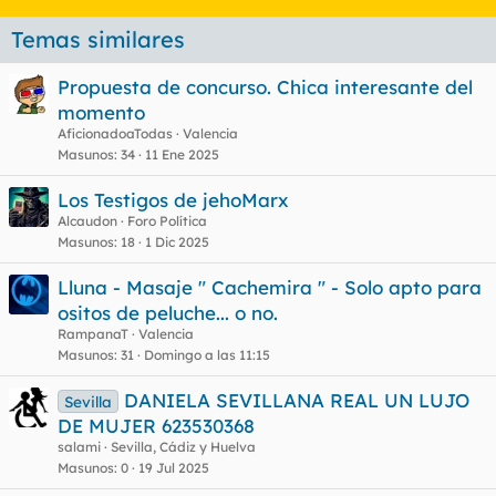
Temas similares
Propuesta de concurso. Chica interesante del
momento
AficionadoaTodas
Valencia
Masunos
34
11 Ene 2025
Los Testigos de jehoMarx
Alcaudon
Foro Política
Masunos
18
1 Dic 2025
Lluna - Masaje " Cachemira " - Solo apto para
ositos de peluche... o no.
RampanaT
Valencia
Masunos
31
Domingo a las 11:15
DANIELA SEVILLANA REAL UN LUJO
Sevilla
DE MUJER 623530368
salami
Sevilla, Cádiz y Huelva
Masunos
0
19 Jul 2025