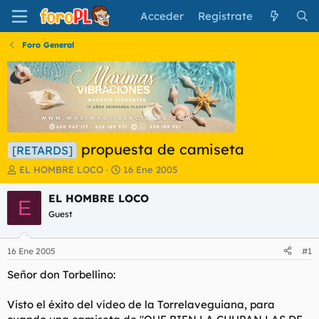
Acceder
Regístrate
Foro General
propuesta de camiseta
[RETARDS]
I
F
EL HOMBRE LOCO
16 Ene 2005
n
e
i
c
EL HOMBRE LOCO
E
c
h
Guest
i
a
a
d
d
e
16 Ene 2005
#1
o
i
r
n
Señor don Torbellino:
d
i
e
c
Visto el éxito del vídeo de la Torrelaveguiana, para
l
i