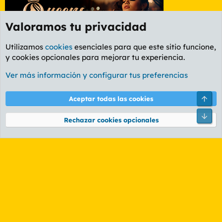
Valoramos tu privacidad
Utilizamos
cookies
esenciales para que este sitio funcione,
y cookies opcionales para mejorar tu experiencia.
Foro General
Ver más información y configurar tus preferencias
Cookies
PL OLDSTYLE AMARILLO
Cambiar fuente
Español (ES)
Arri
Aceptar todas las cookies
Contáctanos
Términos y reglas
Política de privacidad
Ayuda
R
Pie
S
Rechazar cookies opcionales
S
®
Community platform by XenForo
© 2010-2026 XenForo Ltd.