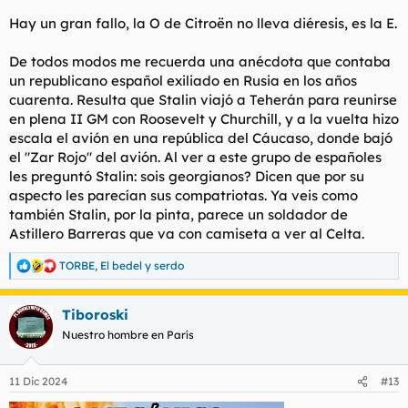
Hay un gran fallo, la O de Citroën no lleva diéresis, es la E.
De todos modos me recuerda una anécdota que contaba
un republicano español exiliado en Rusia en los años
cuarenta. Resulta que Stalin viajó a Teherán para reunirse
en plena II GM con Roosevelt y Churchill, y a la vuelta hizo
escala el avión en una república del Cáucaso, donde bajó
el "Zar Rojo" del avión. Al ver a este grupo de españoles
les preguntó Stalin: sois georgianos? Dicen que por su
aspecto les parecían sus compatriotas. Ya veis como
también Stalin, por la pinta, parece un soldador de
Astillero Barreras que va con camiseta a ver al Celta.
TORBE
,
El bedel
y
serdo
R
e
a
Tiboroski
c
c
Nuestro hombre en París
i
o
n
11 Dic 2024
#13
e
s