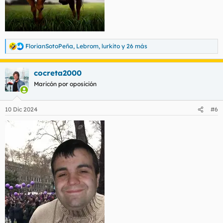
FlorianSotoPeña
,
Lebrom
,
lurkito
y 26 más
R
e
a
cocreta2000
c
c
Maricón por oposición
i
o
n
10 Dic 2024
#6
e
s
: