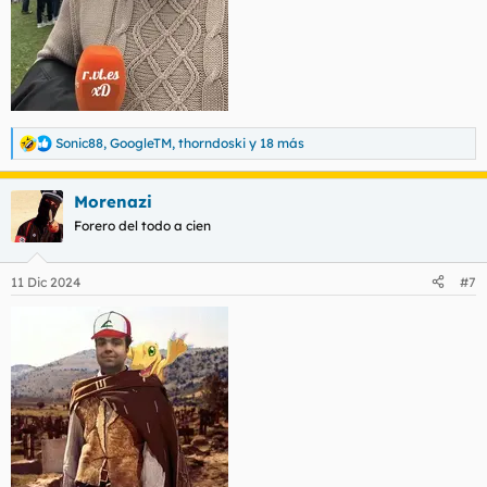
Sonic88
,
GoogleTM
,
thorndoski
y 18 más
R
e
a
Morenazi
c
c
Forero del todo a cien
i
o
n
11 Dic 2024
#7
e
s
: