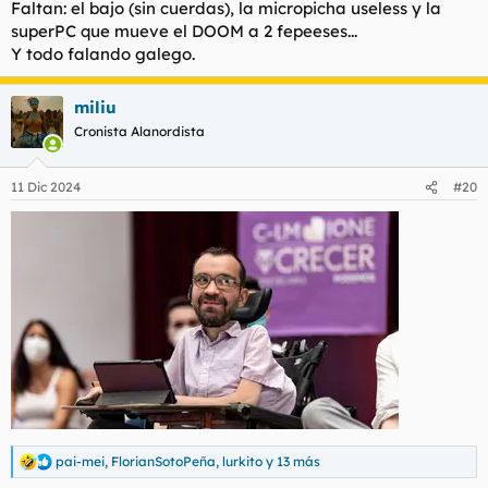
Faltan: el bajo (sin cuerdas), la micropicha useless y la
:
superPC que mueve el DOOM a 2 fepeeses...
Y todo falando galego.
miliu
Cronista Alanordista
11 Dic 2024
#20
pai-mei
,
FlorianSotoPeña
,
lurkito
y 13 más
R
e