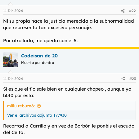
o
n
11 Dic 2024
#22
e
s
Ni su propia hace la justicia merecida a la subnormalidad
:
que representa tan excesivo personaje.
Por otro lado, me quedo con el 5.
Codeisan de 20
Muerto por dentro
11 Dic 2024
#23
Si es que el tío sale bien en cualquier chopeo , aunque yo
b0t0 por esta:
miliu rebuznó:
Ver el archivos adjunto 177930
Recortad a Carrillo y en vez de Borbón le ponéis el escudo
del Celta.