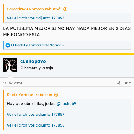
LamadredeNorman rebuznó:
Ver el archivos adjunto 177893
LA PUTISIMA MEJOR.SI NO HAY NADA MEJOR EN 2 DIAS
ME PONGO ESTA
El bedel
y
LamadredeNorman
R
e
a
cuellopavo
c
c
El hombre y la caja
i
o
n
11 Dic 2024
#12
e
s
Sheik Yerbouti rebuznó:
:
Hay que abrir hilos, joder.
@liachu69
Ver el archivos adjunto 177857
Ver el archivos adjunto 177858