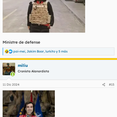
Ministre de defense
pai-mei
,
Jakim Boor
,
lurkito
y 5 más
R
e
a
miliu
c
c
Cronista Alanordista
i
o
n
11 Dic 2024
#15
e
s
: