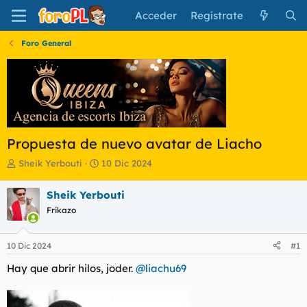
Acceder
Regístrate
Foro General
Propuesta de nuevo avatar de Liacho
I
F
Sheik Yerbouti
10 Dic 2024
n
e
i
c
Sheik Yerbouti
c
h
Frikazo
i
a
a
d
d
e
10 Dic 2024
#1
o
i
r
n
Hay que abrir hilos, joder.
@liachu69
d
i
e
c
l
i