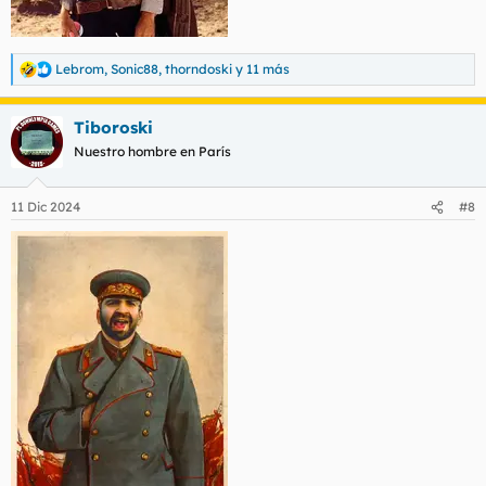
Lebrom
,
Sonic88
,
thorndoski
y 11 más
R
e
a
Tiboroski
c
c
Nuestro hombre en París
i
o
n
11 Dic 2024
#8
e
s
: