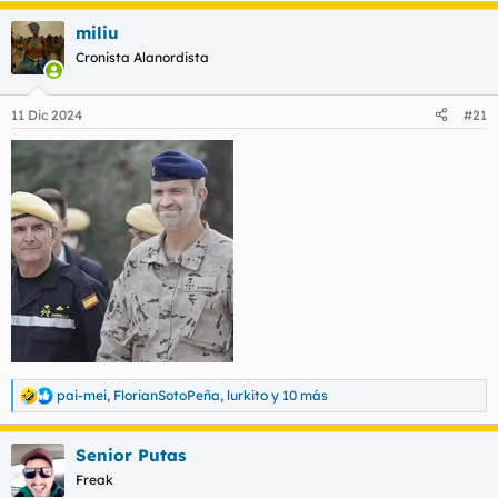
a
miliu
c
c
Cronista Alanordista
i
o
n
11 Dic 2024
#21
e
s
:
pai-mei
,
FlorianSotoPeña
,
lurkito
y 10 más
R
e
a
Senior Putas
c
c
Freak
i