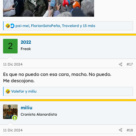
pai-mei
,
FlorianSotoPeña
,
Travelord
y 15 más
R
e
a
2022
c
2
c
Freak
i
o
n
11 Dic 2024
#17
e
s
Es que no puedo con esa cara, macho. No puedo.
:
Me descojono.
Valefor
y
miliu
R
e
a
miliu
c
c
Cronista Alanordista
i
o
n
11 Dic 2024
#18
e