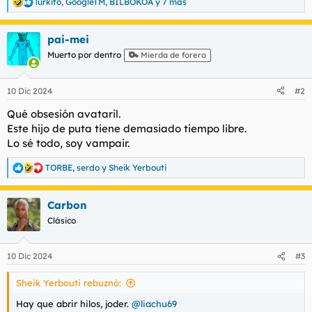
lurkito
,
GoogleTM
,
BILBOKOA
y 7 más
R
e
a
pai-mei
c
c
Muerto por dentro
Mierda de forero
i
o
n
10 Dic 2024
#2
e
s
Qué obsesión avataril.
:
Este hijo de puta tiene demasiado tiempo libre.
Lo sé todo, soy vampair.
TORBE
,
serdo
y
Sheik Yerbouti
R
e
a
Carbon
c
c
Clásico
i
o
n
10 Dic 2024
#3
e
s
Sheik Yerbouti rebuznó:
:
Hay que abrir hilos, joder.
@liachu69