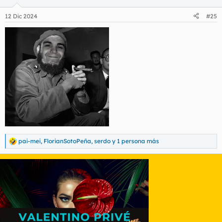
o
n
12 Dic 2024
#25
e
s
:
pai-mei
,
FlorianSotoPeña
,
serdo
y 1 persona más
R
e
a
c
c
i
o
n
e
s