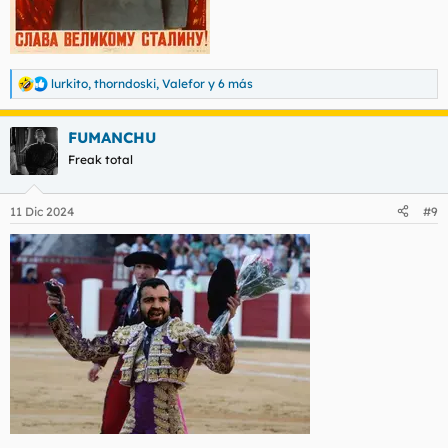
lurkito
,
thorndoski
,
Valefor
y 6 más
R
e
a
FUMANCHU
c
c
Freak total
i
o
n
11 Dic 2024
#9
e
s
: