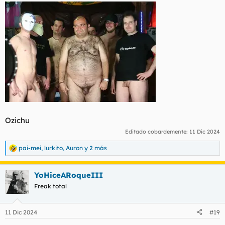
s
:
Ozichu
Editado cobardemente:
11 Dic 2024
pai-mei
,
lurkito
,
Auron
y 2 más
R
e
a
YoHiceARoqueIII
c
c
Freak total
i
o
n
11 Dic 2024
#19
e
s