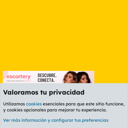
Valoramos tu privacidad
Utilizamos
cookies
esenciales para que este sitio funcione,
y cookies opcionales para mejorar tu experiencia.
Foro General
Ver más información y configurar tus preferencias
Cookies
PL OLDSTYLE AMARILLO
Cambiar fuente
Español (ES)