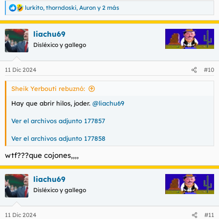
lurkito
,
thorndoski
,
Auron
y 2 más
R
e
a
liachu69
c
c
Disléxico y gallego
i
o
n
11 Dic 2024
#10
e
s
Sheik Yerbouti rebuznó:
:
Hay que abrir hilos, joder.
@liachu69
Ver el archivos adjunto 177857
Ver el archivos adjunto 177858
wtf???que cojones,,,,
liachu69
Disléxico y gallego
11 Dic 2024
#11