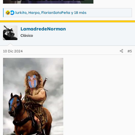
lurkito
,
Harpo
,
FlorianSotoPeña
y 18 más
R
e
a
LamadredeNorman
c
c
Clásico
i
o
n
10 Dic 2024
#5
e
s
: