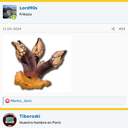
Lord90s
Frikazo
11 Dic 2024
#24
Marko_Jaric
R
e
a
Tiboroski
c
c
Nuestro hombre en París
i