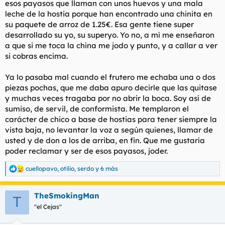
esos payasos que llaman con unos huevos y una mala
t
o
e
leche de la hostia porque han encontrado una chinita en
m
su paquete de arroz de 1.25€. Esa gente tiene super
a
desarrollado su yo, su superyo. Yo no, a mí me enseñaron
a que si me toca la china me jodo y punto, y a callar a ver
si cobras encima.
Ya lo pasaba mal cuando el frutero me echaba una o dos
piezas pochas, que me daba apuro decirle que las quitase
y muchas veces tragaba por no abrir la boca. Soy así de
sumiso, de servil, de conformista. Me templaron el
carácter de chico a base de hostias para tener siempre la
vista baja, no levantar la voz a según quienes, llamar de
usted y de don a los de arriba, en fin. Que me gustaría
poder reclamar y ser de esos payasos, joder.
cuellopavo
,
otilio
,
serdo
y 6 más
R
e
a
TheSmokingMan
c
T
c
"el Cejas"
i
o