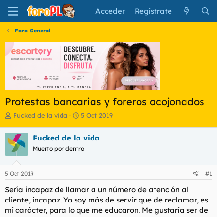
Acceder
Regístrate
Foro General
Protestas bancarias y foreros acojonados
I
F
Fucked de la vida
5 Oct 2019
n
e
i
c
Fucked de la vida
c
h
Muerto por dentro
i
a
a
d
d
e
5 Oct 2019
#1
o
i
r
n
Sería incapaz de llamar a un número de atención al
d
i
cliente, incapaz. Yo soy más de servir que de reclamar, es
e
c
mi carácter, para lo que me educaron. Me gustaría ser de
l
i