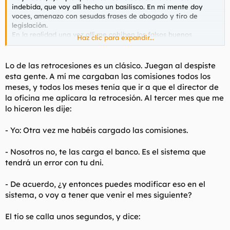
indebida, que voy allí hecho un basilisco. En mi mente doy
voces, amenazo con sesudas frases de abogado y tiro de
legislación.
En la realidad una vez allí me cohiben los falsos buenos
Haz clic para expandir...
modales con los que me tratan y reclamo tibiamente.
Las veces que me ha pasado esto normalmente he salido con
lo reclamado entregado pero prácticamente dándoles las
Lo de las retrocesiones es un clásico. Juegan al despiste
gracias por darme lo que es mío y con una sensación de ser un
esta gente. A mí me cargaban las comisiones todos los
asqueroso y despreciable ser humano.
meses, y todos los meses tenía que ir a que el director de
Cuando me torean digo " se van a cagar la próxima vez".
la oficina me aplicara la retrocesión. Al tercer mes que me
Ni puto caso, soy un ser que mueve a la risa.
lo hiceron les dije:
- Yo: Otra vez me habéis cargado las comisiones.
- Nosotros no, te las carga el banco. Es el sistema que
tendrá un error con tu dni.
- De acuerdo, ¿y entonces puedes modificar eso en el
sistema, o voy a tener que venir el mes siguiente?
El tío se calla unos segundos, y dice: