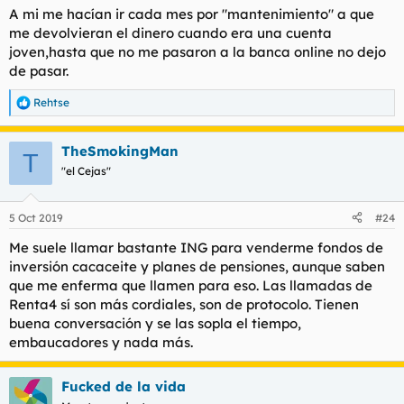
A mi me hacían ir cada mes por "mantenimiento" a que
- De acuerdo, ¿y entonces puedes modificar eso en el sistema,
me devolvieran el dinero cuando era una cuenta
o voy a tener que venir el mes siguiente?
joven,hasta que no me pasaron a la banca online no dejo
de pasar.
El tío se calla unos segundos, y dice:
Rehtse
- Sí, claro. Por supuesto.
R
e
a
- Gracias.
TheSmokingMan
c
T
c
"el Cejas"
No volvieron a cargarme las comisiones. No veo mal que vayas
i
sin gritar a hacer la reclamación y digas las cosas no tibias
o
pero sí con voz tranquila y con determinación, ni tampoco veo
n
5 Oct 2019
#24
mal que des las gracias al final, eso es tener buena educación.
e
Eso sí, darles las gracias al empleado después de hacerle que
s
Me suele llamar bastante ING para venderme fondos de
:
te asegure que va a arreglar eso y no te van a tener ir yendo
inversión cacaceite y planes de pensiones, aunque saben
para allá cada dos por tres, claro. Se consiguen más con las
que me enferma que llamen para eso. Las llamadas de
mieles que con las hieles.
Renta4 sí son más cordiales, son de protocolo. Tienen
buena conversación y se las sopla el tiempo,
embaucadores y nada más.
Fucked de la vida