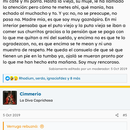
mi café y mi porra. Hasta la vieja, su mujé, le ha llamado
la atención: pero cómo te metes ahí, qué manía, has
echado al muchacho y to. Y yo: no, no se preocupe, no
pasa na. Madre mía, es que soy muy gaznápiro. En mi
interior pensaba que el puto viejo y la puta vieja se iban a
comer sus churritos gracias a la pensión que se paga con
lo que me quitan a mí del sueldo, y encima no es que te lo
agradezcan, no, es que encima se te mean y ni una
muestra de respeto. Me queda el consuelo de que sé que
tienen un pie en la tumba ya, ojalá se mueran pronto por
lo que me han hecho esta mañana. Soy muy rencoroso.
Sabiamente editado por un moderador:
5 Oct 2019
Rhodium
,
serdo
,
ignaciofdez
y 8 más
R
e
a
Cimmerio
c
c
La Diva Caprichosa
i
o
n
5 Oct 2019
#5
e
s
Verruga rebuznó:
: