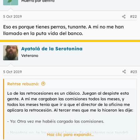
Muerto por dentro
5 Oct 2019
#22
Eso es porque tienes perras, tunante. A mí no me han
llamado en la puta vida del banco.
Ayatolá de la Serotonina
Veterano
5 Oct 2019
#23
Rehtse rebuznó:
Lo de las retrocesiones es un clásico. Juegan al despiste esta
gente. A mí me cargaban las comisiones todos los meses, y
todos los meses tenía que ir a que el director de la oficina me
aplicara la retrocesión. Al tercer mes que me lo hiceron les dije:
- Yo: Otra vez me habéis cargado las comisiones.
- Nosotros no, te las carga el banco. Es el sistema que tendrá
Haz clic para expandir...
un error con tu dni.