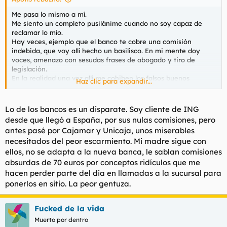
Me pasa lo mismo a mí.
Me siento un completo pusilánime cuando no soy capaz de
reclamar lo mío.
Hay veces, ejemplo que el banco te cobre una comisión
indebida, que voy allí hecho un basilisco. En mi mente doy
voces, amenazo con sesudas frases de abogado y tiro de
legislación.
En la realidad una vez allí me cohiben los falsos buenos
Haz clic para expandir...
modales con los que me tratan y reclamo tibiamente.
Las veces que me ha pasado esto normalmente he salido con
lo reclamado entregado pero prácticamente dándoles las
Lo de los bancos es un disparate. Soy cliente de ING
gracias por darme lo que es mío y con una sensación de ser un
desde que llegó a España, por sus nulas comisiones, pero
asqueroso y despreciable ser humano.
antes pasé por Cajamar y Unicaja, unos miserables
Cuando me torean digo " se van a cagar la próxima vez".
necesitados del peor escarmiento. Mi madre sigue con
Ni puto caso, soy un ser que mueve a la risa.
ellos, no se adapta a la nueva banca, le sablan comisiones
absurdas de 70 euros por conceptos ridículos que me
hacen perder parte del dia en llamadas a la sucursal para
ponerlos en sitio. La peor gentuza.
Fucked de la vida
Muerto por dentro