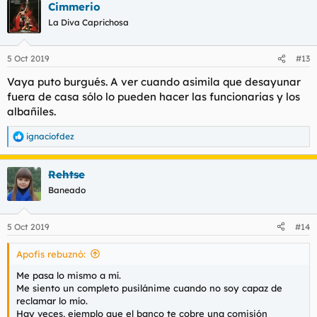
Cimmerio
La Diva Caprichosa
5 Oct 2019
#13
Vaya puto burgués. A ver cuando asimila que desayunar
fuera de casa sólo lo pueden hacer las funcionarias y los
albañiles.
ignaciofdez
R
e
a
Rehtse
c
c
Baneado
i
o
n
5 Oct 2019
#14
e
s
Apofis rebuznó:
:
Me pasa lo mismo a mí.
Me siento un completo pusilánime cuando no soy capaz de
reclamar lo mío.
Hay veces, ejemplo que el banco te cobre una comisión