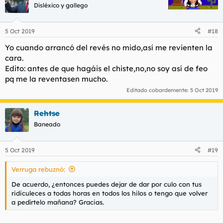
c
Disléxico y gallego
i
o
n
5 Oct 2019
#18
e
s
Yo cuando arrancó del revés no mido,así me revienten la
:
cara.
Edito: antes de que hagáis el chiste,no,no soy así de feo
pq me la reventasen mucho.
Editado cobardemente:
5 Oct 2019
Rehtse
Baneado
5 Oct 2019
#19
Verruga rebuznó:
De acuerdo, ¿entonces puedes dejar de dar por culo con tus
ridiculeces a todas horas en todos los hilos o tengo que volver
a pedírtelo mañana? Gracias.