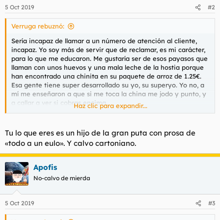
n
5 Oct 2019
#2
e
s
Verruga rebuznó:
:
Sería incapaz de llamar a un número de atención al cliente,
incapaz. Yo soy más de servir que de reclamar, es mi carácter,
para lo que me educaron. Me gustaría ser de esos payasos que
llaman con unos huevos y una mala leche de la hostia porque
han encontrado una chinita en su paquete de arroz de 1.25€.
Esa gente tiene super desarrollado su yo, su superyo. Yo no, a
mí me enseñaron a que si me toca la china me jodo y punto, y
a callar a ver si cobras encima.
Haz clic para expandir...
Ya lo pasaba mal cuando el frutero me echaba una o dos
piezas pochas, que me daba apuro decirle que las quitase y
Tu lo que eres es un hijo de la gran puta con prosa de
muchas veces tragaba por no abrir la boca. Soy así de sumiso,
«todo a un eulo». Y calvo cartoniano.
de servil, de conformista. Me templaron el carácter de chico a
base de hostias para tener siempre la vista baja, no levantar la
voz a según quienes, llamar de usted y de don a los de arriba,
Apofis
en fin. Que me gustaría poder reclamar y ser de esos payasos,
No-calvo de mierda
joder.
5 Oct 2019
#3