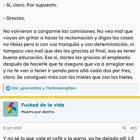
- Sí, claro. Por supuesto.
- Gracias.
No volvieron a cargarme las comisiones. No veo mal que
vayas sin gritar a hacer la reclamación y digas las cosas
no tibias pero sí con voz tranquila y con determinación, ni
tampoco veo mal que des las gracias al final, eso es tener
buena educación. Eso sí, darles las gracias al empleado
después de hacerle que te asegure que va a arreglar eso
y no te van a tener ir yendo para allá cada dos por tres,
claro. Se consiguen más con las mieles que con las hieles.
Doc
,
ignaciofdez
y
TheSmokingMan
R
e
a
Fucked de la vida
c
c
Muerto por dentro
i
o
n
5 Oct 2019
#15
e
s
Y no sé lo que vale el café y la porra, yo he dejado allí 1.5