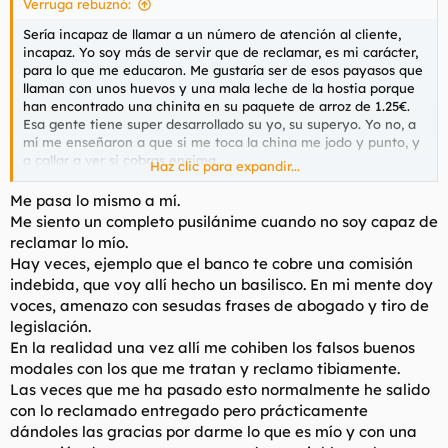
Verruga rebuznó:
Sería incapaz de llamar a un número de atención al cliente,
incapaz. Yo soy más de servir que de reclamar, es mi carácter,
para lo que me educaron. Me gustaría ser de esos payasos que
llaman con unos huevos y una mala leche de la hostia porque
han encontrado una chinita en su paquete de arroz de 1.25€.
Esa gente tiene super desarrollado su yo, su superyo. Yo no, a
mí me enseñaron a que si me toca la china me jodo y punto, y
a callar a ver si cobras encima.
Haz clic para expandir...
Ya lo pasaba mal cuando el frutero me echaba una o dos
Me pasa lo mismo a mí.
piezas pochas, que me daba apuro decirle que las quitase y
Me siento un completo pusilánime cuando no soy capaz de
muchas veces tragaba por no abrir la boca. Soy así de sumiso,
reclamar lo mío.
de servil, de conformista. Me templaron el carácter de chico a
Hay veces, ejemplo que el banco te cobre una comisión
base de hostias para tener siempre la vista baja, no levantar la
indebida, que voy allí hecho un basilisco. En mi mente doy
voz a según quienes, llamar de usted y de don a los de arriba,
voces, amenazo con sesudas frases de abogado y tiro de
en fin. Que me gustaría poder reclamar y ser de esos payasos,
joder.
legislación.
En la realidad una vez allí me cohiben los falsos buenos
modales con los que me tratan y reclamo tibiamente.
Las veces que me ha pasado esto normalmente he salido
con lo reclamado entregado pero prácticamente
dándoles las gracias por darme lo que es mío y con una