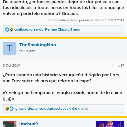
De acuerdo, ¿entonces puedes dejar de dar por culo con
- De acuerdo, ¿y entonces puedes modificar eso en el sistema,
tus ridiculeces a todas horas en todos los hilos o tengo que
o voy a tener que venir el mes siguiente?
volver a pedírtelo mañana? Gracias.
Sabiamente editado por un moderador:
5 Oct 2019
El tío se calla unos segundos, y dice:
cuellopavo
,
serdo
,
Perrino Chico
y 3 más
- Sí, claro. Por supuesto.
R
e
a
- Gracias.
TheSmokingMan
c
T
c
"el Cejas"
No volvieron a cargarme las comisiones. No veo mal que vayas
i
sin gritar a hacer la reclamación y digas las cosas no tibias
o
pero sí con voz tranquila y con determinación, ni tampoco veo
n
5 Oct 2019
#17
mal que des las gracias al final, eso es tener buena educación.
e
Eso sí, darles las gracias al empleado después de hacerle que
s
¿Para cuando una historia verrugueña dirigida por Lars
:
te asegure que va a arreglar eso y no te van a tener ir yendo
von Trier sobre chinas que relatan la expe?
para allá cada dos por tres, claro. Se consiguen más con las
mieles que con las hieles.
«Y veluga no tlempaba ni viagla ni siali, nanai de la china
(jijjj).»
ignaciofdez
,
ensaladadeestacas
y
Cimmerio
R
e
a
liachu69
c