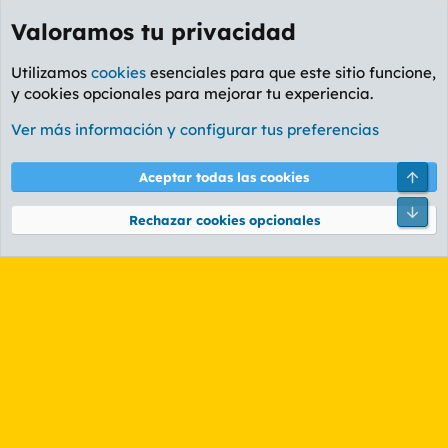
Valoramos tu privacidad
Utilizamos
cookies
esenciales para que este sitio funcione,
y cookies opcionales para mejorar tu experiencia.
Foro General
Ver más información y configurar tus preferencias
Cookies
PL OLDSTYLE AMARILLO
Cambiar fuente
Español (ES)
Arri
Aceptar todas las cookies
Contáctanos
Términos y reglas
Política de privacidad
Ayuda
R
Pie
S
Rechazar cookies opcionales
S
®
Community platform by XenForo
© 2010-2026 XenForo Ltd.