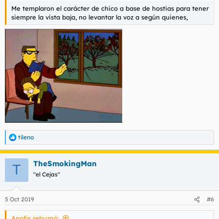
Me templaron el carácter de chico a base de hostias para tener
siempre la vista baja, no levantar la voz a según quienes,
tileno
R
e
a
TheSmokingMan
c
T
c
"el Cejas"
i
o
n
5 Oct 2019
#6
e
s
Apofis rebuznó:
: