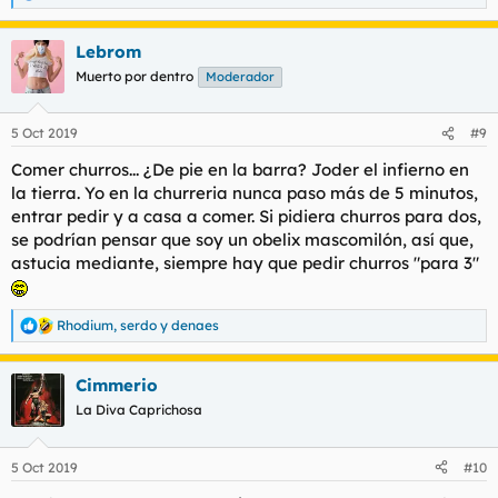
e
a
Lebrom
c
c
Muerto por dentro
Moderador
i
o
n
5 Oct 2019
#9
e
s
Comer churros... ¿De pie en la barra? Joder el infierno en
:
la tierra. Yo en la churreria nunca paso más de 5 minutos,
entrar pedir y a casa a comer. Si pidiera churros para dos,
se podrían pensar que soy un obelix mascomilón, así que,
astucia mediante, siempre hay que pedir churros "para 3"
Rhodium
,
serdo
y
denaes
R
e
a
Cimmerio
c
c
La Diva Caprichosa
i
o
n
5 Oct 2019
#10
e
s