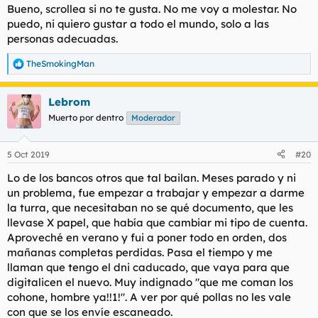
Bueno, scrollea si no te gusta. No me voy a molestar. No
puedo, ni quiero gustar a todo el mundo, solo a las
personas adecuadas.
TheSmokingMan
R
e
a
Lebrom
c
c
Muerto por dentro
Moderador
i
o
n
5 Oct 2019
#20
e
s
Lo de los bancos otros que tal bailan. Meses parado y ni
:
un problema, fue empezar a trabajar y empezar a darme
la turra, que necesitaban no se qué documento, que les
llevase X papel, que había que cambiar mi tipo de cuenta.
Aproveché en verano y fui a poner todo en orden, dos
mañanas completas perdidas. Pasa el tiempo y me
llaman que tengo el dni caducado, que vaya para que
digitalicen el nuevo. Muy indignado "que me coman los
cohone, hombre ya!!1!". A ver por qué pollas no les vale
con que se los envíe escaneado.