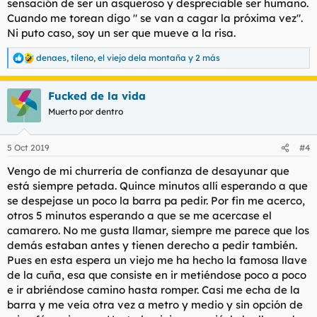
sensación de ser un asqueroso y despreciable ser humano.
Cuando me torean digo " se van a cagar la próxima vez".
Ni puto caso, soy un ser que mueve a la risa.
denaes
,
tileno
,
el viejo dela montaña
y 2 más
R
e
a
Fucked de la vida
c
c
Muerto por dentro
i
o
n
5 Oct 2019
#4
e
s
Vengo de mi churrería de confianza de desayunar que
:
está siempre petada. Quince minutos allí esperando a que
se despejase un poco la barra pa pedir. Por fin me acerco,
otros 5 minutos esperando a que se me acercase el
camarero. No me gusta llamar, siempre me parece que los
demás estaban antes y tienen derecho a pedir también.
Pues en esta espera un viejo me ha hecho la famosa llave
de la cuña, esa que consiste en ir metiéndose poco a poco
e ir abriéndose camino hasta romper. Casi me echa de la
barra y me veía otra vez a metro y medio y sin opción de