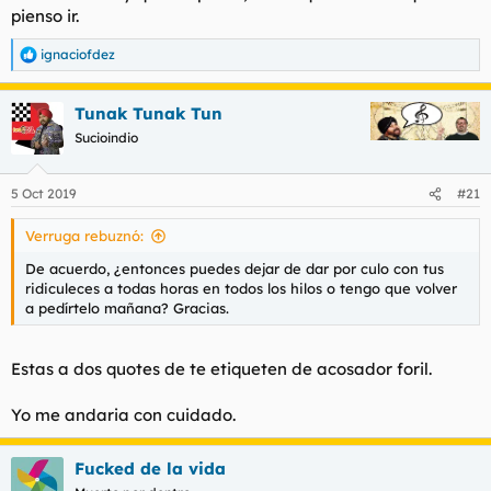
pienso ir.
ignaciofdez
R
e
a
Tunak Tunak Tun
c
c
Sucioindio
i
o
n
5 Oct 2019
#21
e
s
Verruga rebuznó:
:
De acuerdo, ¿entonces puedes dejar de dar por culo con tus
ridiculeces a todas horas en todos los hilos o tengo que volver
a pedírtelo mañana? Gracias.
Estas a dos quotes de te etiqueten de acosador foril.
Yo me andaria con cuidado.
Fucked de la vida