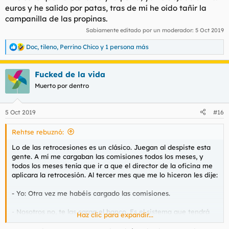
:
euros y he salido por patas, tras de mí he oído tañir la
campanilla de las propinas.
Sabiamente editado por un moderador:
5 Oct 2019
Doc
,
tileno
,
Perrino Chico
y 1 persona más
R
e
a
Fucked de la vida
c
c
Muerto por dentro
i
o
n
5 Oct 2019
#16
e
s
Rehtse rebuznó:
:
Lo de las retrocesiones es un clásico. Juegan al despiste esta
gente. A mí me cargaban las comisiones todos los meses, y
todos los meses tenía que ir a que el director de la oficina me
aplicara la retrocesión. Al tercer mes que me lo hiceron les dije:
- Yo: Otra vez me habéis cargado las comisiones.
- Nosotros no, te las carga el banco. Es el sistema que tendrá
Haz clic para expandir...
un error con tu dni.