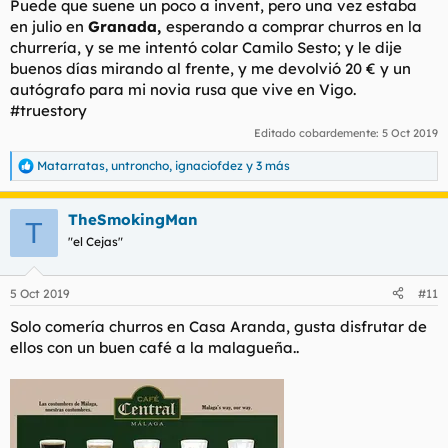
Puede que suene un poco a invent, pero una vez estaba
:
en julio en
Granada,
esperando a comprar churros en la
churrería, y se me intentó colar Camilo Sesto; y le dije
buenos días
mirando al frente, y me devolvió 20 € y un
autógrafo para mi novia rusa que vive en Vigo.
#truestory
Editado cobardemente:
5 Oct 2019
Matarratas
,
untroncho
,
ignaciofdez
y 3 más
R
e
a
TheSmokingMan
c
T
c
"el Cejas"
i
o
n
5 Oct 2019
#11
e
s
Solo comería churros en Casa Aranda, gusta disfrutar de
:
ellos con un buen café a la malagueña..