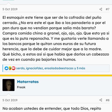
5 Oct 2019
#7
El esmoquin este tiene que ser de la cofradía del puño
cerrado. ¿No era este el que iba a las panadería a por el
pan duro que no vendían porque salía más barato?
Compra comida china a granel, ojo, ojo, ojo. Que esto ya si
que es la puta repanocha. Y me gustaría verle llamando a
los bancos porque le quitan unos euros de su futura
herencia, que la debe de cuidar mejor que a la madre.
Qué bicho, a estos así si que había que darlos un cabezazo
de vez en cuando pa bajarles los humos.
serdo
,
ignaciofdez
,
ensaladadeestacas
y 3 más
R
e
a
Matarratas
c
c
Freak
i
o
n
5 Oct 2019
#8
e
s
No acaban ustedes de entender, que todo Dios, repito
: