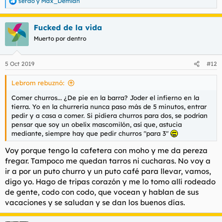
serdo
y
Max_Demian
R
e
a
Fucked de la vida
c
c
Muerto por dentro
i
o
n
5 Oct 2019
#12
e
s
Lebrom rebuznó:
:
Comer churros... ¿De pie en la barra? Joder el infierno en la
tierra. Yo en la churreria nunca paso más de 5 minutos, entrar
pedir y a casa a comer. Si pidiera churros para dos, se podrían
pensar que soy un obelix mascomilón, así que, astucia
mediante, siempre hay que pedir churros "para 3"
Voy porque tengo la cafetera con moho y me da pereza
fregar. Tampoco me quedan tarros ni cucharas. No voy a
ir a por un puto churro y un puto café para llevar, vamos,
digo yo. Hago de tripas corazón y me lo tomo allí rodeado
de gente, codo con codo, que vocean y hablan de sus
vacaciones y se saludan y se dan los buenos días.