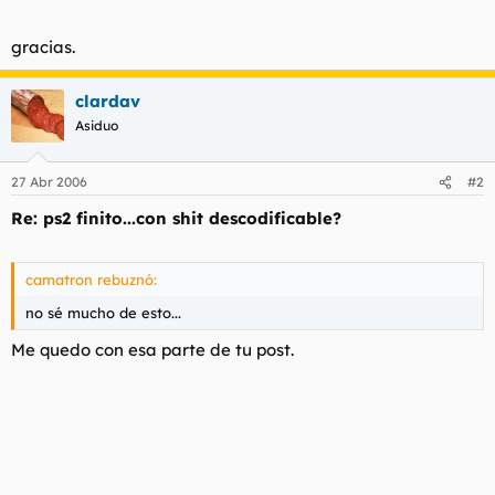
t
o
e
gracias.
m
a
clardav
Asiduo
27 Abr 2006
#2
Re: ps2 finito...con shit descodificable?
camatron rebuznó:
no sé mucho de esto...
Me quedo con esa parte de tu post.