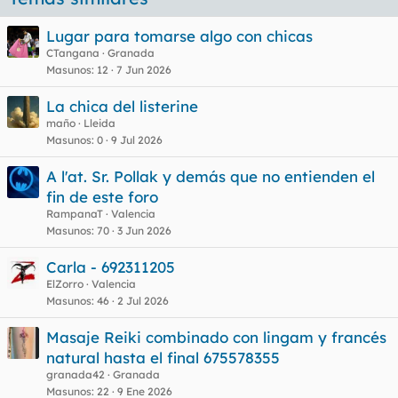
Lugar para tomarse algo con chicas
CTangana
Granada
Masunos
12
7 Jun 2026
La chica del listerine
maño
Lleida
Masunos
0
9 Jul 2026
A l'at. Sr. Pollak y demás que no entienden el
fin de este foro
RampanaT
Valencia
Masunos
70
3 Jun 2026
Carla - 692311205
ElZorro
Valencia
Masunos
46
2 Jul 2026
Masaje Reiki combinado con lingam y francés
natural hasta el final 675578355
granada42
Granada
Masunos
22
9 Ene 2026