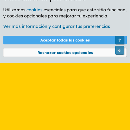
Utilizamos
cookies
esenciales para que este sitio funcione,
y cookies opcionales para mejorar tu experiencia.
Foro Informática y Videojuegos
Ver más información y configurar tus preferencias
Cookies
PL OLDSTYLE AMARILLO
Cambiar fuente
Español (ES)
Arri
Aceptar todas las cookies
Contáctanos
Términos y reglas
Política de privacidad
Ayuda
R
Pie
S
Rechazar cookies opcionales
S
®
Community platform by XenForo
© 2010-2026 XenForo Ltd.