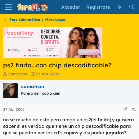
Acceder
Regístrate
Foro Informática y Videojuegos
ps2 finito...con chip descodificable?
I
F
camatron
27 Abr 2006
n
e
i
c
camatron
c
h
Forero del todo a cien
i
a
a
d
d
e
27 Abr 2006
#1
o
i
r
n
no sé mucho de esto,pero tengo un ps2(el finito),y quisiera
d
i
saber si es verdad que tiene un chip descodificable para
e
c
que se puedan ver los cd's copias y así poder jugarlos?.
l
i