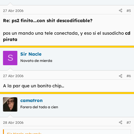
27 Abr 2006
#5
Re: ps2 finito...con shit descodificable?
Explícate mejor, capullo.
pos un mando una tele conectada, y eso si el susodicho
cd
pirata
Sir Nacle
S
Novato de mierda
27 Abr 2006
#6
A la par que un bonito chip...
camatron
Forero del todo a cien
28 Abr 2006
#7
Sir Nacle rebuznó: