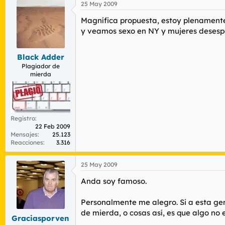
introduzca el concepto de igualdad entr
25 May 2009
Magnífica propuesta, estoy plenamente
Palacio del Congreso de los Diputados, 28
y veamos sexo en NY y mujeres desespe
Black Adder
Plagiador de
mierda
Registro
22 Feb 2009
Mensajes
25.123
Reacciones
3.316
25 May 2009
Anda soy famoso.
Personalmente me alegro. Si a esta gen
de mierda, o cosas así, es que algo no 
Graciasporven