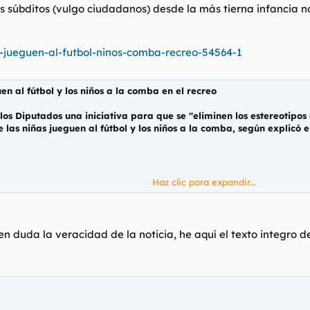
s súbditos (vulgo ciudadanos) desde la más tierna infancia no 
.-jueguen-al-futbol-ninos-comba-recreo-54564-1
en al fútbol y los niños a la comba en el recreo
os Diputados una iniciativa para que se "eliminen los estereotipos 
las niñas jueguen al fútbol y los niños a la comba, según explicó e
Haz clic para expandir...
aceptan, ¿qué hará el Gobierno? ¿Obligarles?
n duda la veracidad de la noticia, he aquí el texto integro d
e el recreo y durante "cualquier otra actividad lúdica", el represent
ón de Igualdad, en la que pide al Gobierno que elabore una guía para
 y concertados.