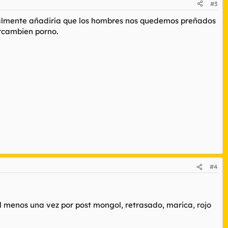
#3
nalmente añadiría que los hombres nos quedemos preñados
gui Atondo, Portavoz del Grupo Parlamentario Socialista.
rcambien porno.
#4
l menos una vez por post mongol, retrasado, marica, rojo