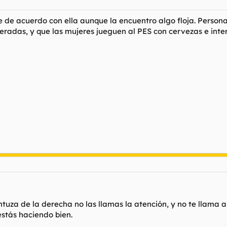
e ambos sexos."
 de acuerdo con ella aunque la encuentro algo floja. Perso
 de abril de 2009.-José Alberto Cabañes Andrés, Diputado.-Ramón Jáure
radas, y que las mujeres jueguen al PES con cervezas e inte
tuza de la derecha no las llamas la atención, y no te llama a
estás haciendo bien.