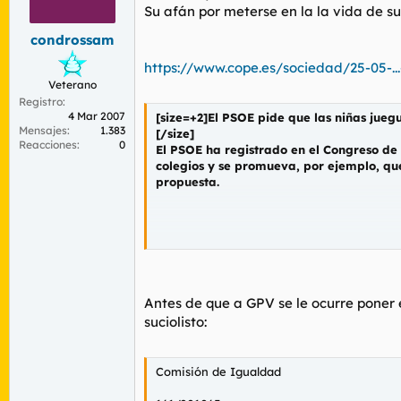
r
n
Su afán por meterse en la la vida de su
d
i
condrossam
e
c
l
i
https://www.cope.es/sociedad/25-05-..
t
o
Veterano
e
Registro
m
4 Mar 2007
[size=+2]El PSOE pide que las niñas juegu
a
Mensajes
1.383
[/size]
Reacciones
0
El PSOE ha registrado en el Congreso de l
colegios y se promueva, por ejemplo, que 
propuesta.
Redacción Sociedad - 25-05-09
LA CLAVE
Ingeniería social. Y si niños y niñas no 
Antes de que a GPV se le ocurre poner e
suciolisto:
Pretenden desterrar roles machistas.
Para acabar con estas desigualdades durant
Comisión de Igualdad
Cámara baja, que será votada en la Comisi
juegos no sexistas en los colegios públicos