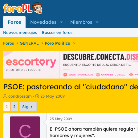
Foros
Novedades
Miembros
Nuevos mensajes
Buscar en foros
Foros
GENERAL
Foro Política
PSOE: pastoreando al "ciudadano" de
I
F
condrossam
25 May 2009
n
e
1
2
Sig.
i
c
c
h
i
a
25 May 2009
a
C
d
El PSOE ahora también quiere regular lo
d
e
o
i
hombres y mujeres".