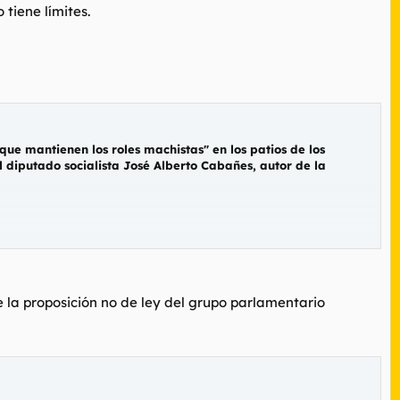
tiene límites.
que mantienen los roles machistas" en los patios de los
l diputado socialista José Alberto Cabañes, autor de la
e la proposición no de ley del grupo parlamentario
ante del PSOE ha presentado una proposición no de ley en la
 que los profesores de Educación Primaria puedan implantar