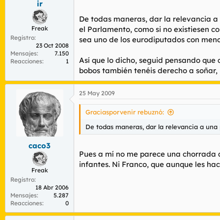
ir
De todas maneras, dar la relevancia a 
Freak
el Parlamento, como si no existiesen c
Registro
sea uno de los eurodiputados con meno
23 Oct 2008
Mensajes
7.150
Así que lo dicho, seguid pensando que c
Reacciones
1
bobos también tenéis derecho a soñar, 
25 May 2009
Graciasporvenir rebuznó:
De todas maneras, dar la relevancia a una 
caco3
Pues a mí no me parece una chorrada que
infantes. Ni Franco, que aunque les hací
Freak
Registro
18 Abr 2006
Mensajes
5.287
Reacciones
0