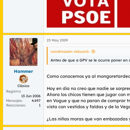
De las afirmaciones anteriores se despren
ello en la erradicación de la desigualdad 
etapas educativas, esta iniciativa va diri
vigor de la Ley de Educación, las actuacio
una de ellas.
Junto a lo anterior, entendemos que hay u
25 May 2009
de las desigualdades de niñas y niños: los 
transmiten valores y pautas sociales de co
condrossam rebuznó:
necesario promover desde las institucione
nuevas formas de relación de niñas y niños,
Antes de que a GPV se le ocurre poner en du
Hammer
Por todo ello, el Grupo Parlamentario Socia
Como conocemos ya al mongoretarde
Proposición no de Ley
Clásico
Hoy en dia no creo que nadie se sorpre
Registro
Ahora los chicos tienen que jugar con m
"El Congreso de los Diputados insta al Gobi
13 Jun 2006
en Vogue y que no paran de comprar tra
Mensajes
4.697
Reacciones
1
1.º Que se elaboren e impulsen protocolo
vista con vestidos y faldas y de la Vega
públicos y concertados de Educación Pri
¿Las niñas moras que van embozadas y
2.º Que en cualquier actividad lúdica de