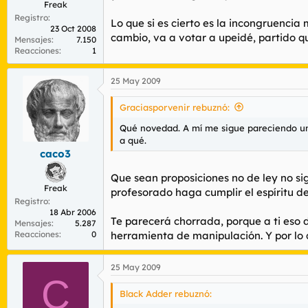
Freak
Registro
Lo que si es cierto es la incongruenci
23 Oct 2008
cambio, va a votar a upeidé, partido q
Mensajes
7.150
Reacciones
1
25 May 2009
Graciasporvenir rebuznó:
Qué novedad. A mí me sigue pareciendo 
a qué.
caco3
Que sean proposiciones no de ley no si
Freak
profesorado haga cumplir el espíritu de
Registro
18 Abr 2006
Te parecerá chorrada, porque a ti eso 
Mensajes
5.287
Reacciones
0
herramienta de manipulación. Y por lo 
25 May 2009
C
Black Adder rebuznó: