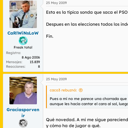
25 May 2009
Esta es la típica sonda que saca el PSO
Despues en las elecciones todos los in
CaRlWiNsLoW
Fin.
Freak total
Registro
8 Ago 2006
Mensajes
15.839
Reacciones
8
25 May 2009
caco3 rebuznó:
Pues a mí no me parece una chorrada que el
aunque les hacía cantar el cara al sol, lueg
Graciasporven
ir
Qué novedad. A mí me sigue parecien
y cómo ha de jugar a qué.