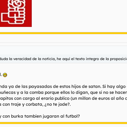
de que cuanto más precoz sea la educación en este principio, mejores
de mujeres y hombres. Dado que el juego constituye un instrumento de 
gida a los ámbitos de la educación infantil y primaria. Tal y como se c
nes deben distinguirse por etapas educativas, de conformidad con los o
n ámbito de la convivencia en los colegios en el que es relevante, ta
espacios de juego no reglado que se desarrollan durante los recreos en 
nducta que, en ocasiones, contribuyen al mantenimiento de roles sexista
s educativas estrategias que impulsen juegos no sexistas también en e
 alejados de la reproducción de roles o estereotipos sexistas.
da la veracidad de la noticia, he aquí el texto integro de la proposici
lista presenta la siguiente
d.
nda ya de las payasadas de estos hijos de satan. Si hay algo 
uñecas y a la comba porque ellos lo digan, que si no se hacen
erno a:
pitos con cargo al erario publico (un millon de euros al año 
s de juegos no sexistas para que se implanten y desarrollen en los 
 con traje y corbata, ¿no te jode?.
maria.
 con burka tambien jugaran al futbol?
sarrollada en los citados Colegios de Educación Primaria se elimin