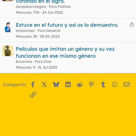
votando en el agro.
r
sandokan begins
Foro Política
r
Masunos
756
24 Jun 2022
Estuve en el futuro y así os lo demuestro.
e
endocrinez
Foro General
o
Masunos
30
28 Dic 2022
r
r
Películas que imitan un género y su vez
funcionan en ese mismo género
Escariote
Foro Cine
o
Masunos
9
31 Jul 2020
Facebook
X
Bluesky
LinkedIn
Reddit
Pinterest
Tumblr
WhatsA
Em
Compartir:
Enlace