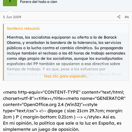
Forero del todo a cien
5 Jun 2009
#6
Senlleiro rebuznó:
Mientras, los socialistas equiparan su oferta a la de Barack
Obama, y enarbolan la bandera de la tolerancia, los servicios
públicos o la lucha contra el cambio climático. Su propaganda
incluye también el rechazo a las 65 horas de trabajo semanales
como algo propio de los socialistas, aunque los eurodiputados
españoles del PP también se opusieron a esa directiva sobre
tiempo de trabajo. Y es que, pese a los esfuerzos por
distanciarse que ayer realizaron López Aguilar y Mayor Oreja
Haz clic para expandir...
en el primer cara a cara de la campaña, PSOE y PP tienen más
cosas en común de lo que parece.
<meta http-equiv="CONTENT-TYPE" content="text/html;
charset=utf-8"><title></title><meta name="GENERATOR"
content="OpenOffice.org 2.4 (Win32)"><style
type="text/css"> <!-- @page { size: 21cm 29.7cm; margin:
2cm } P { margin-bottom: 0.21cm } --> </style> Así es.
En mi opinión, la política que sale a la luz en España, es
simplemente un juego de oposición.