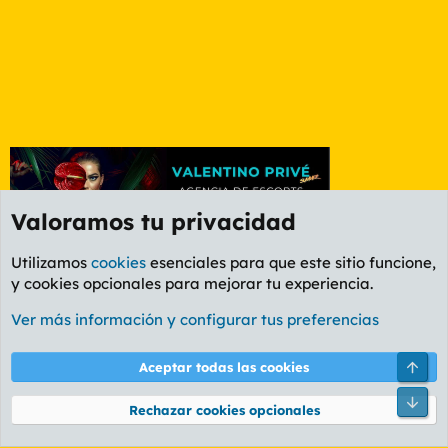
Valoramos tu privacidad
Utilizamos
cookies
esenciales para que este sitio funcione,
y cookies opcionales para mejorar tu experiencia.
Foro Política
Ver más información y configurar tus preferencias
Cookies
PL OLDSTYLE AMARILLO
Cambiar fuente
Español (ES)
Arri
Aceptar todas las cookies
Contáctanos
Términos y reglas
Política de privacidad
Ayuda
R
Pie
S
Rechazar cookies opcionales
S
®
Community platform by XenForo
© 2010-2026 XenForo Ltd.