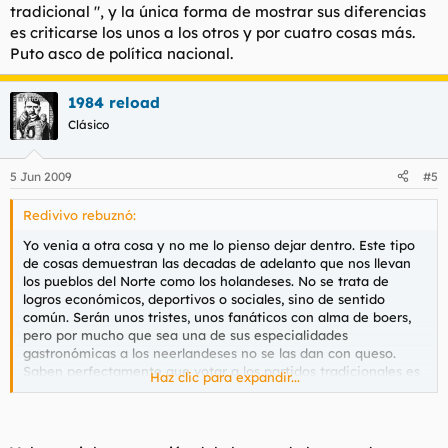
tradicional ", y la única forma de mostrar sus diferencias
es criticarse los unos a los otros y por cuatro cosas más.
Puto asco de política nacional.
1984 reload
Clásico
5 Jun 2009
#5
Redivivo rebuznó:
Yo venia a otra cosa y no me lo pienso dejar dentro. Este tipo
de cosas demuestran las decadas de adelanto que nos llevan
los pueblos del Norte como los holandeses. No se trata de
logros económicos, deportivos o sociales, sino de sentido
común. Serán unos tristes, unos fanáticos con alma de boers,
pero por mucho que sea una de sus especialidades
gastronómicas a los neerlandeses no se las dan con queso.
Saben perfectamente que votar a los partidos tradicionales es
Haz clic para expandir...
perder el tiempo, el voto y la dignidad y por eso en estas
últimas elecciones han decido apostar por el radicalismo y por
echarle dos huevos al asunto.