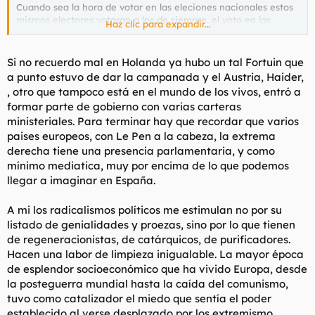
Cuando sea la hora de votar en las eleciones nacionales estos
mismos electores votaran a los de siempre, el voto en las
Haz clic para expandir...
europeas muchas veces es un voto de castigo para darle un
toque a los partidos mayoritarios ya que no se suelen
considerar como unas elecciones "serias" es algo de medio
Si no recuerdo mal en Holanda ya hubo un tal Fortuin que
pelo.
a punto estuvo de dar la campanada y el Austria, Haider,
Si no recuerdo mal, hace unos años tambien salio algun voto
, otro que tampoco está en el mundo de los vivos, entró a
para Gil y paraRuiz Mateos,
ojala nos decidiesemos a dar una
formar parte de gobierno con varias carteras
patada en el culo a los cerdos del PPOE, pero dificil lo veo
ministeriales. Para terminar hay que recordar que varios
saludos
paises europeos, con Le Pen a la cabeza, la extrema
derecha tiene una presencia parlamentaria, y como
mínimo mediatica, muy por encima de lo que podemos
llegar a imaginar en España.
A mi los radicalismos políticos me estimulan no por su
listado de genialidades y proezas, sino por lo que tienen
de regeneracionistas, de catárquicos, de purificadores.
Hacen una labor de limpieza inigualable. La mayor época
de esplendor socioeconómico que ha vivido Europa, desde
la posteguerra mundial hasta la caída del comunismo,
tuvo como catalizador el miedo que sentía el poder
establecido al verse desplazado por los extremismo