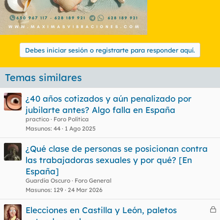
Debes iniciar sesión o registrarte para responder aquí.
Temas similares
¿40 años cotizados y aún penalizado por
jubilarte antes? Algo falla en España
practico
Foro Política
Masunos
44
1 Ago 2025
¿Qué clase de personas se posicionan contra
las trabajadoras sexuales y por qué? [En
España]
Guardia Oscuro
Foro General
Masunos
129
24 Mar 2026
Elecciones en Castilla y León, paletos
e