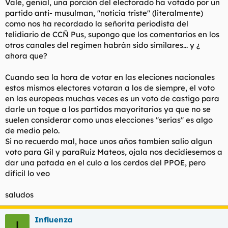
Vale, genial, una porción del electorado ha votado por un
Baja ya de políticos y políticas de pollas flácidas e inoperantes.
partido anti- musulman, "noticia triste" (literalmente)
Basta ya de balidos borreguiles, de seguidismo, de
como nos ha recordado la señorita periodista del
manipulaciones y vacuidad de argumento y acción. Hace falta
telidiario de CCÑ Pus, supongo que los comentarios en los
meter el bisturí y extirpar la grangrena, arrancar la metástasis
pararle los pies a los moros y al capital avariento e insaciable.
otros canales del regimen habrán sido similares... y ¿
Mano dura, es lo que el pueblo entiende, necesita y finalmente
ahora que?
agradece. El mejor sistema es el de funciona a golpe de varazo,
de amenza cumplida, de sentir que los actos tienen
Cuando sea la hora de votar en las eleciones nacionales
consecuencias.
estos mismos electores votaran a los de siempre, el voto
en las europeas muchas veces es un voto de castigo para
darle un toque a los partidos mayoritarios ya que no se
suelen considerar como unas elecciones "serias" es algo
de medio pelo.
Si no recuerdo mal, hace unos años tambien salio algun
voto para Gil y paraRuiz Mateos, ojala nos decidiesemos a
dar una patada en el culo a los cerdos del PPOE, pero
dificil lo veo
saludos
Influenza
I