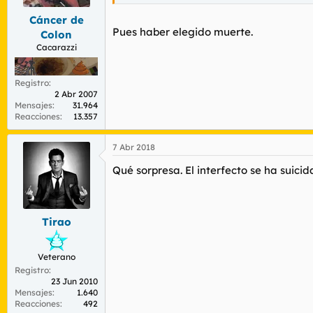
Cáncer de
Pues haber elegido muerte.
Colon
Cacarazzi
Registro
2 Abr 2007
Mensajes
31.964
Reacciones
13.357
7 Abr 2018
Qué sorpresa. El interfecto se ha suicid
Tirao
Veterano
Registro
23 Jun 2010
Mensajes
1.640
Reacciones
492