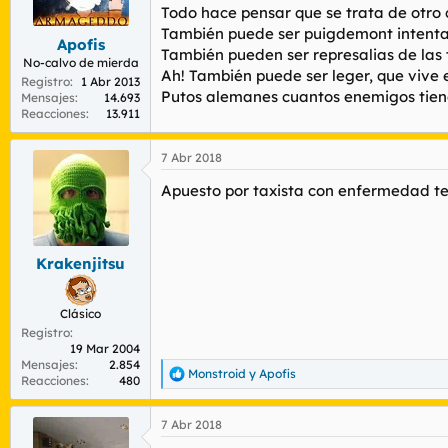
r
n
Todo hace pensar que se trata de otro 
d
i
También puede ser puigdemont intenta
Apofis
e
c
También pueden ser represalias de las 
l
i
No-calvo de mierda
Ah! También puede ser leger, que vive
t
o
Registro
1 Abr 2013
Putos alemanes cuantos enemigos tien
e
Mensajes
14.693
Reacciones
13.911
m
a
7 Abr 2018
Apuesto por taxista con enfermedad te
Krakenjitsu
Clásico
Registro
19 Mar 2004
Mensajes
2.854
Monstroid
y
Apofis
R
Reacciones
480
e
a
7 Abr 2018
c
c