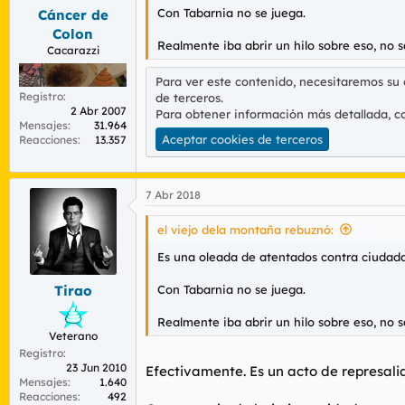
Con Tabarnia no se juega.
Cáncer de
Colon
Realmente iba abrir un hilo sobre eso, no s
Cacarazzi
Para ver este contenido, necesitaremos su
Registro
de terceros.
2 Abr 2007
Para obtener información más detallada, c
Mensajes
31.964
Aceptar cookies de terceros
Reacciones
13.357
7 Abr 2018
el viejo dela montaña rebuznó:
Es una oleada de atentados contra ciudad
Con Tabarnia no se juega.
Tirao
Realmente iba abrir un hilo sobre eso, no s
Veterano
Registro
23 Jun 2010
Efectivamente. Es un acto de represalia
Mensajes
1.640
Reacciones
492