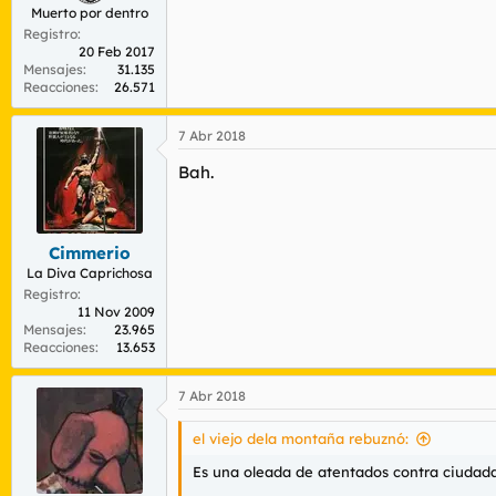
Muerto por dentro
Registro
20 Feb 2017
Mensajes
31.135
Reacciones
26.571
7 Abr 2018
Bah.
Cimmerio
La Diva Caprichosa
Registro
11 Nov 2009
Mensajes
23.965
Reacciones
13.653
7 Abr 2018
el viejo dela montaña rebuznó:
Es una oleada de atentados contra ciudad