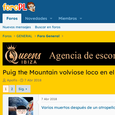
Foros
Novedades
Miembros
Nuevos mensajes
Buscar en foros
Foros
GENERAL
Foro General
Puig the Mountain volviose loco en el
I
F
Apofis
7 Abr 2018
n
e
1
2
Sig.
i
c
c
h
i
a
7 Abr 2018
a
d
Varios muertos después de un atropel
d
e
o
i