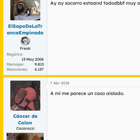
Ay ay socorro estaand tododbbf muy os
i
o
n
e
s
ElSapoDeLaTr
:
ancaEmpinada
Freak
Registro
13 May 2006
Mensajes
9.813
Reacciones
6.137
7 Abr 2018
A mí me parece un caso aislado.
Cáncer de
Colon
Cacarazzi