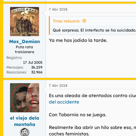
7 Abr 2018
Tirao rebuznó:
Qué sorpresa. El interfecto se ha suicidado
Ya me has jodido la tarde.
Max_Demian
Puta rata
traicionera
Registro
17 Jul 2005
Mensajes
36.259
Reacciones
32.966
7 Abr 2018
Es una oleada de atentados contra ci
del accidente
Con Tabarnia no se juega.
el viejo dela
montaña
Realmente iba abrir un hilo sobre eso, 
coches feministas.