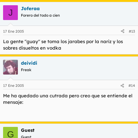
Joferaa
J
Forero del todo a cien
17 Ene 2005
#13
La gente "guay" se toma los jarabes por la nariz y los
sobres disueltos en vodka
deividi
Freak
17 Ene 2005
#14
Me ha quedado una cutrada pero creo que se entiende el
mensaje:
Guest
G
Guest