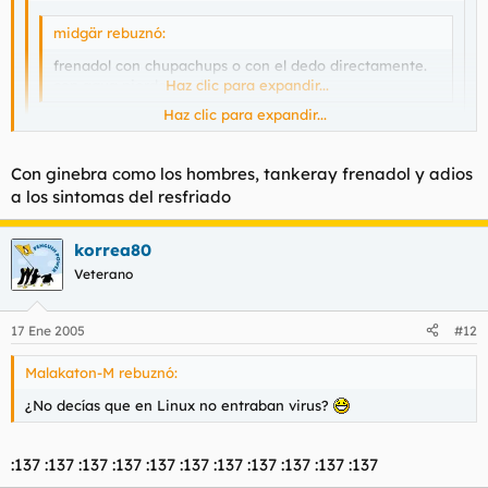
midgär rebuznó:
frenadol con chupachups o con el dedo directamente.
con agua pierde mucho.
Haz clic para expandir...
Haz clic para expandir...
Haceis del tomar medicamentos una especie de Karlos
Haz clic para expandir...
Con ginebra como los hombres, tankeray frenadol y adios
Arguiñano-boticario.
a los sintomas del resfriado
No podeis tomar las cosas como la gente normal , los
No
sobres con agua, el jarabe con su cucharilla como ponen en
korrea80
el prospecto?
Veterano
17 Ene 2005
#12
Malakaton-M rebuznó:
¿No decías que en Linux no entraban virus?
:137 :137 :137 :137 :137 :137 :137 :137 :137 :137 :137