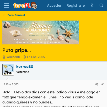
Acceder
Regístrate
Foro General
Puta gripe...
I
F
korrea80
17 Ene 2005
n
e
i
c
korrea80
c
h
Veterano
i
a
a
d
d
e
17 Ene 2005
#1
o
i
r
n
Hola !. Llevo dos dias con este jodido virus y me cago en
d
i
to!!! que tengo examen el lunes!! no veais como jode
e
c
cuando quieres y no puedes...
l
i