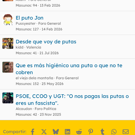
Masunos
94
13 Feb 2026
El puto Jon
Pussyeater
Foro General
Masunos
127
14 Feb 2026
Desde que voy de putas
kidd
Valencia
Masunos
41
21 Jul 2026
Que es más higiénico una puta o que no te
cobren
el viejo dela montaña
Foro General
Masunos
152
25 May 2026
PSOE, CCOO y UGT: "O nos pagas las putas o
eres un fascista".
Alcaudon
Foro Política
Masunos
42
23 Nov 2025
Facebook
X
Bluesky
LinkedIn
Reddit
Pinterest
Tumblr
WhatsA
Em
Compartir: