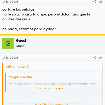
17 Ene 2005
#8
cortate las pelotas.
no te solucionara tu gripe, pero el dolor hara que te
olvides del virus
de nada, estamos para ayudar.
Guest
G
Guest
17 Ene 2005
#9
deividi rebuznó:
midgär rebuznó:
frenadol con chupachups o con el dedo directamente. con
agua pierde mucho.
Haz clic para expandir...
Haceis del tomar medicamentos una especie de Karlos
Haz clic para expandir...