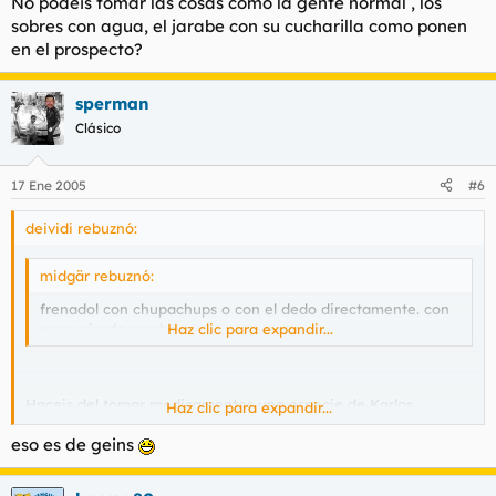
No podeis tomar las cosas como la gente normal , los
sobres con agua, el jarabe con su cucharilla como ponen
en el prospecto?
sperman
Clásico
17 Ene 2005
#6
deividi rebuznó:
midgär rebuznó:
frenadol con chupachups o con el dedo directamente. con
agua pierde mucho.
Haz clic para expandir...
Haceis del tomar medicamentos una especie de Karlos
Haz clic para expandir...
Arguiñano-boticario.
eso es de geins
No podeis tomar las cosas como la gente normal , los sobres
con agua, el jarabe con su cucharilla como ponen en el