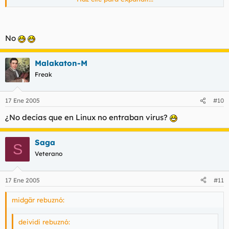
Arguiñano-boticario.
No podeis tomar las cosas como la gente normal , los sobres
con agua, el jarabe con su cucharilla como ponen en el
No
prospecto?
Malakaton-M
Freak
17 Ene 2005
#10
¿No decías que en Linux no entraban virus?
Saga
S
Veterano
17 Ene 2005
#11
midgär rebuznó:
deividi rebuznó: