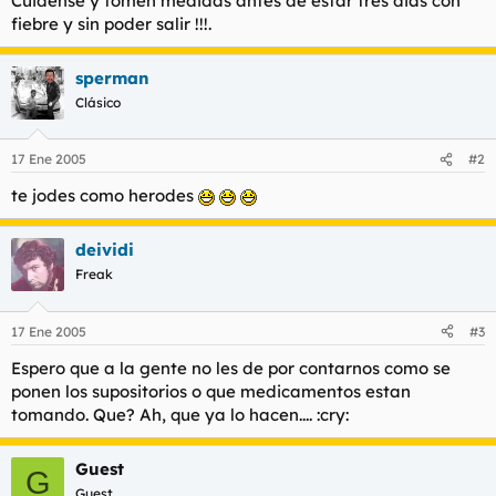
Cuidense y tomen medidas antes de estar tres dias con
t
o
fiebre y sin poder salir !!!.
e
m
a
sperman
Clásico
17 Ene 2005
#2
te jodes como herodes
deividi
Freak
17 Ene 2005
#3
Espero que a la gente no les de por contarnos como se
ponen los supositorios o que medicamentos estan
tomando. Que? Ah, que ya lo hacen.... :cry:
Guest
G
Guest