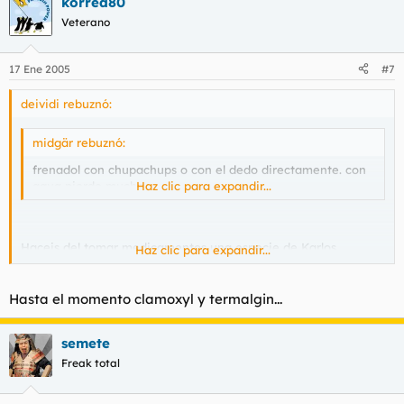
korrea80
prospecto?
Veterano
17 Ene 2005
#7
deividi rebuznó:
midgär rebuznó:
frenadol con chupachups o con el dedo directamente. con
agua pierde mucho.
Haz clic para expandir...
Haceis del tomar medicamentos una especie de Karlos
Haz clic para expandir...
Arguiñano-boticario.
No podeis tomar las cosas como la gente normal , los sobres
Hasta el momento clamoxyl y termalgin...
con agua, el jarabe con su cucharilla como ponen en el
prospecto?
semete
Freak total