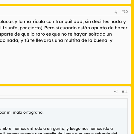
#10
 placas y la matrícula con tranquilidad, sin decirles nada y
 triunfo, por cierto). Pero si cuando están apunto de hacer
 aparte de que lo raro es que no te hayan soltado un
ado nada, y tú te llevarás una multita de la buena, y
#11
 por mi mala ortografia,
tumbre, hemos entrado a un garito, y luego nos hemos ido a
 alli hemos sacado una botella de limon que nos a sobrado del