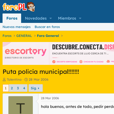
Foros
Novedades
Miembros
Nuevos mensajes
Buscar en foros
Foros
GENERAL
Foro General
Puta policía municipal!!!!!!!
I
F
Tolentino
28 Mar 2006
n
e
1
2
3
4
Sig.
i
c
c
h
i
a
28 Mar 2006
a
T
d
hola buenas, antes de todo, pedir perdon
d
e
o
i