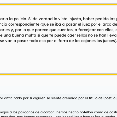
r a la policía. Si de verdad lo viste injusto, haber pedido las
a correspondiente (que se iba a pasar el juez por el arco del
rles y, por lo que parece que cuentas, a forcejear con ellos,
nos una buena multa sí que te puede caer (ellos no se han llev
se van a pasar todo eso por el forro de los cojones los jueces).
r anticipado por si alguien se siente ofendido por el titulo del post, o
 amigos a los poligonos de alcorcon, hemos hecho botellon como de cos
n d moncloa, nos hemos comprado unos bocadillos y hemos ido al coche,