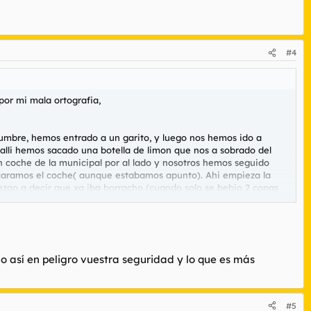
#4
 por mi mala ortografia,
tumbre, hemos entrado a un garito, y luego nos hemos ido a
 alli hemos sacado una botella de limon que nos a sobrado del
un coche de la municipal por al lado y nosotros hemos seguido
ancaramos el coche( aunque estabamos apunto). Ahi empieza la
ezao a decir que xq iba borracho (cuando solo se bebio 2 copas
, entonces es cuando yo me calente, y les empece a a "vacilar"
lcholimetro, que para empezar no habian pillao a nadie
os me pidieron la documentacion, han apuntado los datos d mi
iolento y a empujarme para que no pudiera ver su numero de placa
para que no lo cogiera, me preguntaron si les estaba
o así en peligro vuestra seguridad y lo que es más
al suyas ( y yo a ellos que tendrian noticias mias)
opia de ninguna denuncia. No se como se puede tener tanta
#5