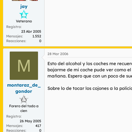
jay
Veterano
Registro
23 Abr 2005
Mensajes
1.552
Reacciones
0
28 Mar 2006
M
Esto del alcohol y los coches me recue
bajarme de mi coche pude ver como el 
mañana. Espero que con un poco de suer
montaraz_de_
Sobre lo de tocar los cojones a la polic
gondor
Forero del todo a
cien
Registro
26 May 2005
Mensajes
417
Reacciones
0