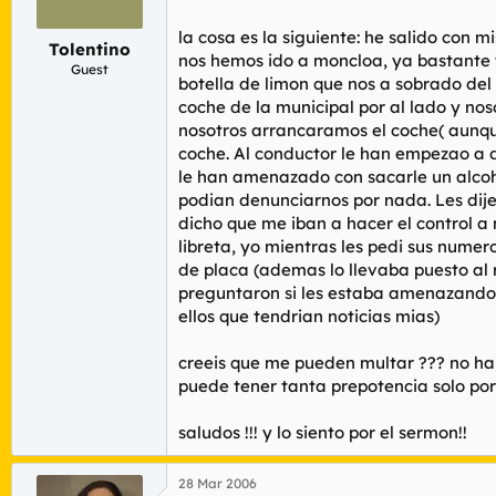
r
n
d
i
la cosa es la siguiente: he salido con
Tolentino
e
c
nos hemos ido a moncloa, ya bastante t
l
i
Guest
botella de limon que nos a sobrado del 
t
o
coche de la municipal por al lado y no
e
m
nosotros arrancaramos el coche( aunqu
a
coche. Al conductor le han empezao a de
le han amenazado con sacarle un alcoh
podian denunciarnos por nada. Les dij
dicho que me iban a hacer el control a 
libreta, yo mientras les pedi sus nume
de placa (ademas lo llevaba puesto al 
preguntaron si les estaba amenazando, y 
ellos que tendrian noticias mias)
creeis que me pueden multar ??? no ha
puede tener tanta prepotencia solo por
saludos !!! y lo siento por el sermon!!
28 Mar 2006