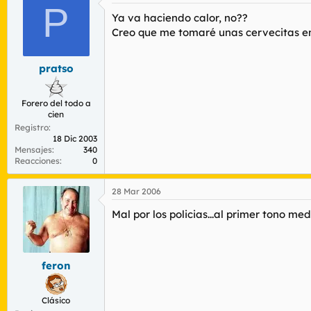
P
saludos !!! y lo siento por el sermon!!
Ya va haciendo calor, no??
Creo que me tomaré unas cervecitas en 
pratso
Forero del todo a
cien
Registro
18 Dic 2003
Mensajes
340
Reacciones
0
28 Mar 2006
Mal por los policias...al primer tono m
feron
Clásico