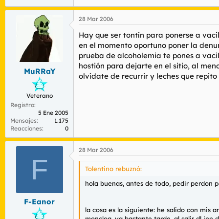
28 Mar 2006
Hay que ser tontín para ponerse a vacila
en el momento oportuno poner la denunci
prueba de alcoholemia te pones a vacila
hostión para dejarte en el sitio, al me
MuRRaY
olvídate de recurrir y leches que repito 
Veterano
Registro
5 Ene 2005
Mensajes
1.175
Reacciones
0
28 Mar 2006
F
Tolentino rebuznó:
hola buenas, antes de todo, pedir perdon po
F-Eanor
la cosa es la siguiente: he salido con mis
moncloa, ya bastante tarde. al salir dl in