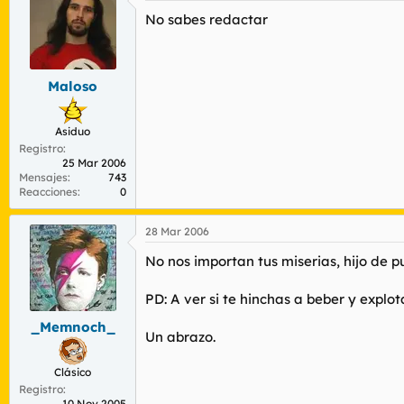
No sabes redactar
Maloso
Asiduo
Registro
25 Mar 2006
Mensajes
743
Reacciones
0
28 Mar 2006
No nos importan tus miserias, hijo de p
PD: A ver si te hinchas a beber y explot
_Memnoch_
Un abrazo.
Clásico
Registro
10 Nov 2005