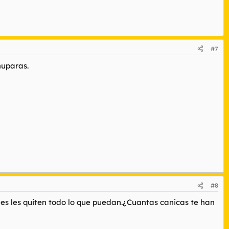
#7
huparas.
#8
les les quiten todo lo que puedan.¿Cuantas canicas te han