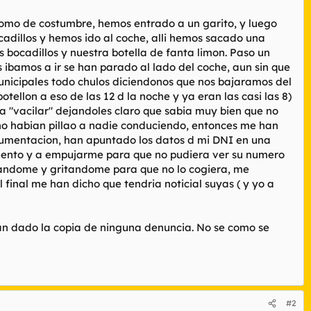
 como de costumbre, hemos entrado a un garito, y luego
adillos y hemos ido al coche, alli hemos sacado una
 bocadillos y nuestra botella de fanta limon. Paso un
 ibamos a ir se han parado al lado del coche, aun sin que
unicipales todo chulos diciendonos que nos bajaramos del
tellon a eso de las 12 d la noche y ya eran las casi las 8)
 "vacilar" dejandoles claro que sabia muy bien que no
no habian pillao a nadie conduciendo, entonces me han
 documentacion, han apuntado los datos d mi DNI en una
iolento y a empujarme para que no pudiera ver su numero
ujandome y gritandome para que no lo cogiera, me
l final me han dicho que tendria noticial suyas ( y yo a
an dado la copia de ninguna denuncia. No se como se
#2