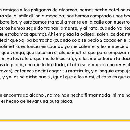
 mis amigos a los poligonos de alcorcon, hemos hecho botellon
arde. al salir dl inn d moncloa, nos hemos comprado unos boc
botellon, y estabamos tranquilamente en la calle con nuestros
sotros hemos seguido tranquilamente, y al rato, cuando ya nos
e estabamos apunto). Ahi empieza la odisea, salen los dos m
cir que xq iba borracho (cuando solo se bebio 2 copas en el bo
olimetro, entonces es cuando yo me calente, y les empece a a
e que venga, que sacaran el alcholimetro, que para empezar 
mi, yo les rete a que me lo hicieran, y ellos me pidieron la
ros de placa, uno me lo ha dado, el otro se empezo a poner v
reves), entonces decidi coger su matricula, y el seguia emp
yo les he dicho que si, igual que ellos a mi, el caso es que a
n encontrado alcohol, no me han hecho firmar nada, ni me h
 el hecho de llevar una puta placa.