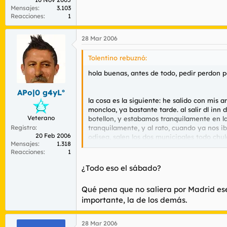
Mensajes
3.103
Reacciones
1
28 Mar 2006
Tolentino rebuznó:
hola buenas, antes de todo, pedir perdon po
APo|0 g4yLº
la cosa es la siguiente: he salido con mis
moncloa, ya bastante tarde. al salir dl in
Veterano
botellon, y estabamos tranquilamente en la
Registro
tranquilamente, y al rato, cuando ya nos 
20 Feb 2006
odisea, salen los dos municipales todo ch
Mensajes
1.318
en el botellon a eso de las 12 d la noche y
Reacciones
1
dejandoles claro que sabia muy bien que n
conduciendo, entonces me han dicho que me 
¿Todo eso el sábado?
DNI en una libreta, yo mientras les pedi 
(ademas lo llevaba puesto al reves), enton
Qué pena que no saliera por Madrid ese
amenazando, y yo les he dicho que si, igual
importante, la de los demás.
creeis que me pueden multar ??? no han e
prepotencia solo por el hecho de llevar una
28 Mar 2006