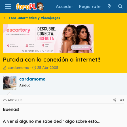
Acceder
Regístrate
Foro Informática y Videojuegos
Putada con la conexión a internet!!
I
F
cardamomo
25 Abr 2005
n
e
i
c
cardamomo
c
h
Asiduo
i
a
a
d
d
e
25 Abr 2005
#1
o
i
r
n
Buenas!
d
i
e
c
A ver si alguno me sabe decir algo sobre esto...
l
i