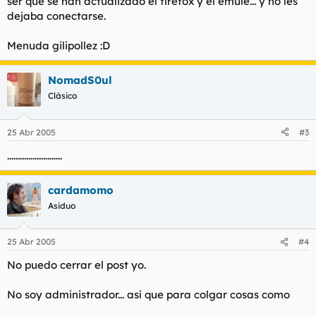
ser que se han actualizado el firefox y el emule... y no les
dejaba conectarse.
Menuda gilipollez :D
NomadS0ul
Clásico
25 Abr 2005
#3
..........................
cardamomo
Asiduo
25 Abr 2005
#4
No puedo cerrar el post yo.
No soy administrador... así que para colgar cosas como