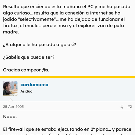
t
o
Resulta que enciendo esta mañana el PC y me ha pasado
e
algo curioso... resulta que la conexión a internet se ha
m
a
jodido "selectivamente"... me ha dejado de funcionar el
firefox, el emule... pero el msn y el explorer van de puta
madre.
¿A alguno le ha pasado algo así?
¿Sabéis que puede ser?
Gracias campeon@s.
cardamomo
Asiduo
25 Abr 2005
#2
Nada.
El firewall que se estaba ejecutando en 2º plano... y parece