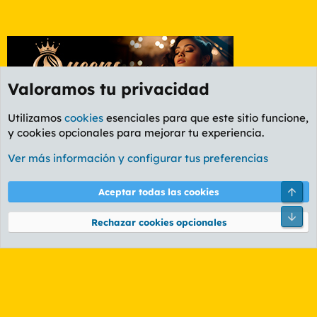
Valoramos tu privacidad
Utilizamos
cookies
esenciales para que este sitio funcione,
y cookies opcionales para mejorar tu experiencia.
Foro Informática y Videojuegos
Ver más información y configurar tus preferencias
Cookies
PL OLDSTYLE AMARILLO
Cambiar fuente
Español (ES)
Arri
Aceptar todas las cookies
Contáctanos
Términos y reglas
Política de privacidad
Ayuda
R
Pie
S
Rechazar cookies opcionales
S
®
Community platform by XenForo
© 2010-2026 XenForo Ltd.