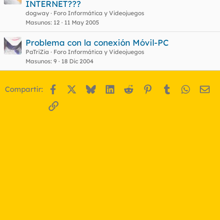
INTERNET???
dogway
Foro Informática y Videojuegos
Masunos
12
11 May 2005
Problema con la conexión Móvil-PC
PaTriZia
Foro Informática y Videojuegos
Masunos
9
18 Dic 2004
Facebook
X
Bluesky
LinkedIn
Reddit
Pinterest
Tumblr
WhatsA
Em
Compartir:
Enlace