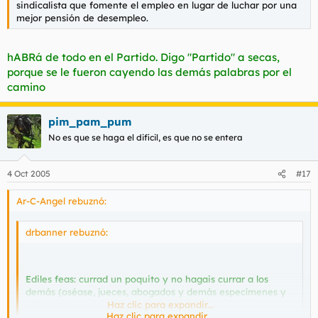
sindicalista que fomente el empleo en lugar de luchar por una
mejor pensión de desempleo.
hABRá de todo en el Partido. Digo "Partido" a secas,
porque se le fueron cayendo las demás palabras por el
camino
pim_pam_pum
No es que se haga el dificil, es que no se entera
4 Oct 2005
#17
Ar-C-Angel rebuznó:
drbanner rebuznó:
Ediles feas: currad un poquito y no hagais currar a los
demás (oséase, jueces, abogados y demás especímenes y
estamentos judiciales)
Haz clic para expandir...
Haz clic para expandir...