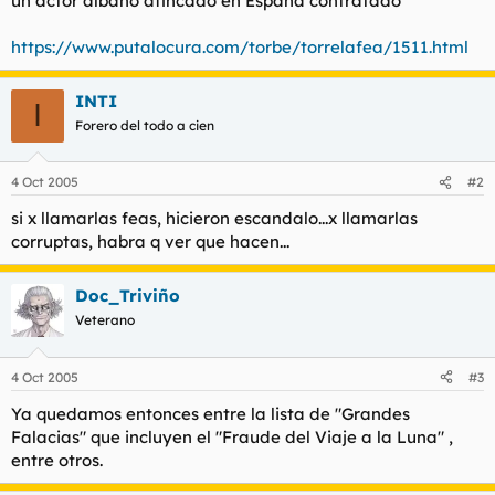
un actor albano afincado en España contratado"
t
o
e
https://www.putalocura.com/torbe/torrelafea/1511.html
m
a
INTI
I
Forero del todo a cien
4 Oct 2005
#2
si x llamarlas feas, hicieron escandalo...x llamarlas
corruptas, habra q ver que hacen...
Doc_Triviño
Veterano
4 Oct 2005
#3
Ya quedamos entonces entre la lista de "Grandes
Falacias" que incluyen el "Fraude del Viaje a la Luna" ,
entre otros.