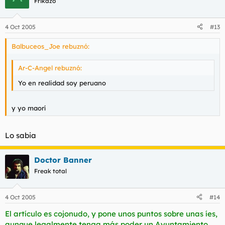
Frikazo
4 Oct 2005
#13
Balbuceos_Joe rebuznó:
Ar-C-Angel rebuznó:
Yo en realidad soy peruano
y yo maorí
Lo sabia
Doctor Banner
Freak total
4 Oct 2005
#14
El artículo es cojonudo, y pone unos puntos sobre unas íes,
aunque legalmente tenga más poder un Ayuntamiento