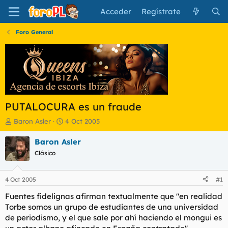
Acceder
Regístrate
Foro General
PUTALOCURA es un fraude
I
F
Baron Asler
4 Oct 2005
n
e
i
c
Baron Asler
c
h
Clásico
i
a
a
d
d
e
4 Oct 2005
#1
o
i
r
n
Fuentes fidelignas afirman textualmente que "en realidad
d
i
Torbe somos un grupo de estudiantes de una universidad
e
c
de periodismo, y el que sale por ahí haciendo el mongui es
l
i