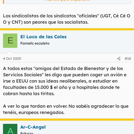
Mandar trabajar a un Socialista es como pedirle a un
sindicalista que fomente el empleo en lugar de luchar por una
Los sindicalistas de los sindicatos "oficiales" (UGT, Cé Cé O
mejor pensión de desempleo.
O y CNT) son peores que los socialistas.
El Loco de las Coles
E
Famelic escaleto
4 Oct 2005
#18
A todos estos "amigos del Estado de Bienestar y de los
Servicios Sociales" les digo que pueden coger un avión e
irse a EEUU con sus ideas neoliberales, a estudiar en
facultades de 15.000 $ el año y a hospitales donde te
cobran hasta las tiritas.
A ver lo que tardan en volver. No sabéis agradecer lo que
tenéis, europeos renegados.
Ar-C-Angel
A
Frikazo