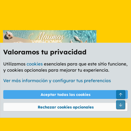
Valoramos tu privacidad
Utilizamos
cookies
esenciales para que este sitio funcione,
y cookies opcionales para mejorar tu experiencia.
Foro General
Ver más información y configurar tus preferencias
Cookies
PL OLDSTYLE AMARILLO
Cambiar fuente
Español (ES)
Arri
Aceptar todas las cookies
Contáctanos
Términos y reglas
Política de privacidad
Ayuda
R
Pie
S
Rechazar cookies opcionales
S
®
Community platform by XenForo
© 2010-2026 XenForo Ltd.