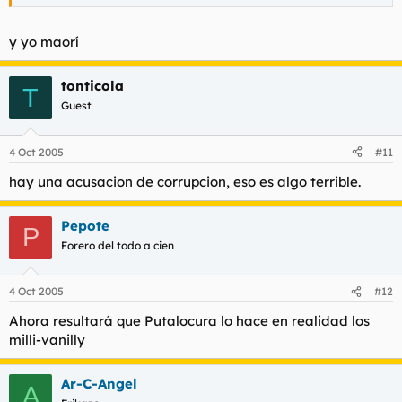
y yo maorí
tonticola
T
Guest
4 Oct 2005
#11
hay una acusacion de corrupcion, eso es algo terrible.
Pepote
P
Forero del todo a cien
4 Oct 2005
#12
Ahora resultará que Putalocura lo hace en realidad los
milli-vanilly
Ar-C-Angel
A