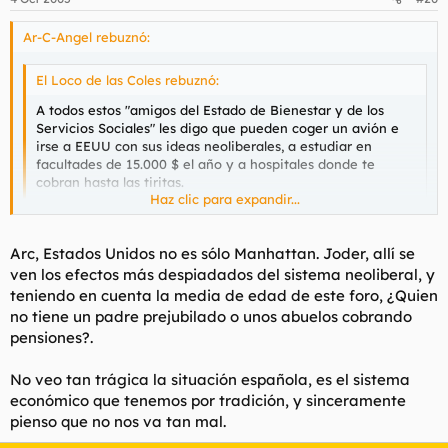
Ar-C-Angel rebuznó:
El Loco de las Coles rebuznó:
A todos estos "amigos del Estado de Bienestar y de los
Servicios Sociales" les digo que pueden coger un avión e
irse a EEUU con sus ideas neoliberales, a estudiar en
facultades de 15.000 $ el año y a hospitales donde te
cobran hasta las tiritas.
Haz clic para expandir...
A ver lo que tardan en volver. No sabéis agradecer lo que
tenéis, europeos renegados.
Haz clic para expandir...
Arc, Estados Unidos no es sólo Manhattan. Joder, allí se
ven los efectos más despiadados del sistema neoliberal, y
Tranquilo que con lo que cobran trabajando los padres de esos
teniendo en cuenta la media de edad de este foro, ¿Quien
estudiantes y enfermos te garantizo que les sale barato.
no tiene un padre prejubilado o unos abuelos cobrando
pensiones?.
No veo tan trágica la situación española, es el sistema
económico que tenemos por tradición, y sinceramente
pienso que no nos va tan mal.