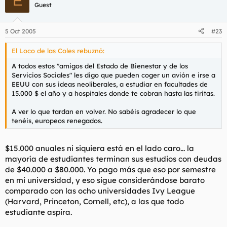
E
poblacion para darnos cuenta de que este sistema de
Guest
los efectos más despiadados del sistema neoliberal, y
pensiones no va a poder dar mucho mas de si.
teniendo en cuenta la media de edad de este foro, ¿Quien
Tranquilo que con lo que cobran trabajando los padres
no tiene un padre prejubilado o unos abuelos cobrando
de esos estudiantes y enfermos te garantizo que les
5 Oct 2005
#23
pensiones?.
sale barato.
El Loco de las Coles rebuznó:
No veo tan trágica la situación española, es el sistema
económico que tenemos por tradición, y sinceramente
A todos estos "amigos del Estado de Bienestar y de los
pienso que no nos va tan mal.
Servicios Sociales" les digo que pueden coger un avión e irse a
EEUU con sus ideas neoliberales, a estudiar en facultades de
15.000 $ el año y a hospitales donde te cobran hasta las tiritas.
A ver lo que tardan en volver. No sabéis agradecer lo que
tenéis, europeos renegados.
$15.000 anuales ni siquiera está en el lado caro... la
mayoría de estudiantes terminan sus estudios con deudas
de $40.000 a $80.000. Yo pago más que eso por semestre
en mi universidad, y eso sigue considerándose barato
comparado con las ocho universidades Ivy League
(Harvard, Princeton, Cornell, etc), a las que todo
estudiante aspira.