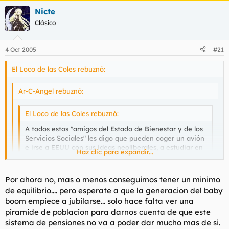
Nicte
Clásico
4 Oct 2005
#21
El Loco de las Coles rebuznó:
Ar-C-Angel rebuznó:
El Loco de las Coles rebuznó:
A todos estos "amigos del Estado de Bienestar y de los
Servicios Sociales" les digo que pueden coger un avión
e irse a EEUU con sus ideas neoliberales, a estudiar en
Haz clic para expandir...
facultades de 15.000 $ el año y a hospitales donde te
cobran hasta las tiritas.
Haz clic para expandir...
Por ahora no, mas o menos conseguimos tener un minimo
A ver lo que tardan en volver. No sabéis agradecer lo
de equilibrio.... pero esperate a que la generacion del baby
que tenéis, europeos renegados.
Haz clic para expandir...
Arc, Estados Unidos no es sólo Manhattan. Joder, allí se ven los
boom empiece a jubilarse... solo hace falta ver una
efectos más despiadados del sistema neoliberal, y teniendo en
piramide de poblacion para darnos cuenta de que este
cuenta la media de edad de este foro, ¿Quien no tiene un
Tranquilo que con lo que cobran trabajando los padres de
sistema de pensiones no va a poder dar mucho mas de si.
padre prejubilado o unos abuelos cobrando pensiones?.
esos estudiantes y enfermos te garantizo que les sale