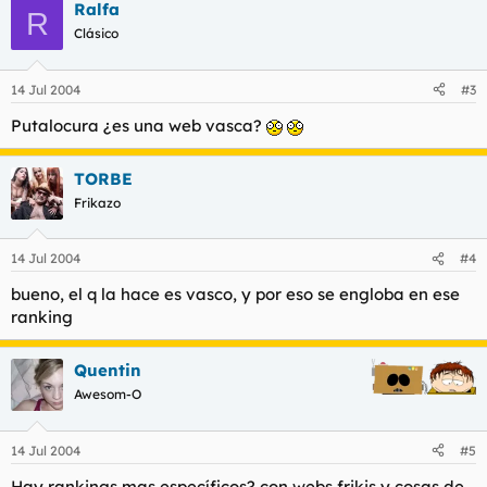
Ralfa
R
Clásico
14 Jul 2004
#3
Putalocura ¿es una web vasca?
TORBE
Frikazo
14 Jul 2004
#4
bueno, el q la hace es vasco, y por eso se engloba en ese
ranking
Quentin
Awesom-O
14 Jul 2004
#5
Hay rankings mas específicos? con webs frikis y cosas de