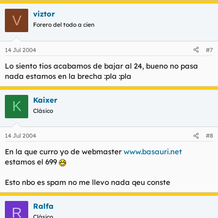
viztor
V
Forero del todo a cien
14 Jul 2004
#7
Lo siento tios acabamos de bajar al 24, bueno no pasa
nada estamos en la brecha :pla :pla
Kaixer
K
Clásico
14 Jul 2004
#8
En la que curro yo de webmaster
www.basauri.net
estamos el 699
Esto nbo es spam no me llevo nada qeu conste
Ralfa
R
Clásico