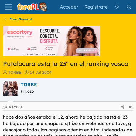
Acceder
Regístrate
Foro General
Putalocura esta la 23º en el ranking vasco
I
F
TORBE
14 Jul 2004
n
e
i
c
TORBE
c
h
Frikazo
i
a
a
d
d
e
14 Jul 2004
#1
o
i
r
n
hace dos años estaba el 12, ahora he bajado hasta el 23
d
i
he bajado por una chapuza q hizo un webmaster q tuve, q
e
c
descojono todas las paginas q tenia en html indexadas de
l
i