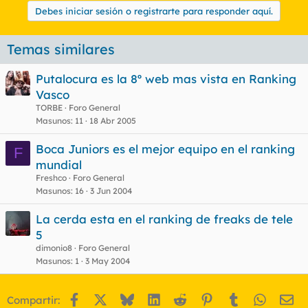
Debes iniciar sesión o registrarte para responder aquí.
Temas similares
Putalocura es la 8º web mas vista en Ranking
Vasco
TORBE
Foro General
Masunos
11
18 Abr 2005
Boca Juniors es el mejor equipo en el ranking
F
mundial
Freshco
Foro General
Masunos
16
3 Jun 2004
La cerda esta en el ranking de freaks de tele
5
dimonio8
Foro General
Masunos
1
3 May 2004
Facebook
X
Bluesky
LinkedIn
Reddit
Pinterest
Tumblr
WhatsA
Em
Compartir: