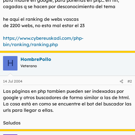
puta madre en google, para ponerlas en php... en fin,
t
o
cagadas q se hacen por desconocimiento del tema
e
m
a
he aqui el ranking de webs vascas
de 2200 webs, no esta mal estar el 23
https://www.cybereuskadi.com/php-
bin/ranking/ranking.php
HombrePollo
H
Veterano
14 Jul 2004
#2
Las páginas en php tambien pueden ser indexadas por
google y otros buscadores de forma similar a las de html.
La cosa está en como se encuentre el bot del buscador las
urls para llegar a ellas.
Saludos