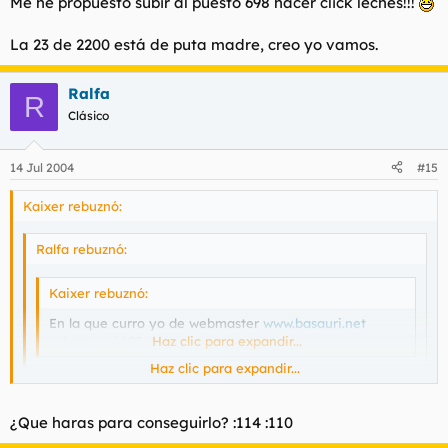
Me he propuesto subir al puesto 698 hacer click leches!!!
La 23 de 2200 está de puta madre, creo yo vamos.
Ralfa
R
Clásico
14 Jul 2004
#15
Kaixer rebuznó:
Ralfa rebuznó:
Kaixer rebuznó:
En la que curro yo de webmaster
www.basauri.net
estamos el 699
Haz clic para expandir...
Haz clic para expandir...
Normal
Haz clic para expandir...
¿Que haras para conseguirlo? :114 :110
Mamon XD