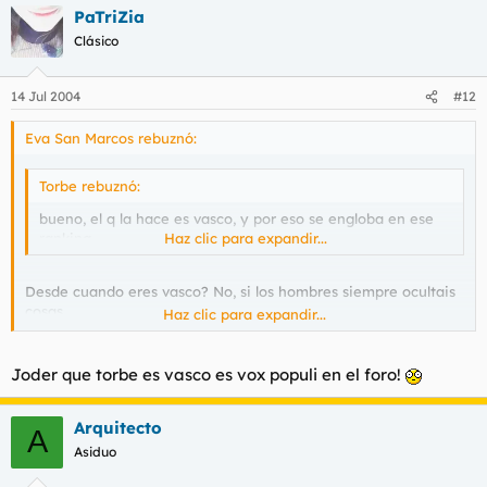
PaTriZia
Clásico
14 Jul 2004
#12
Eva San Marcos rebuznó:
Torbe rebuznó:
bueno, el q la hace es vasco, y por eso se engloba en ese
ranking
Haz clic para expandir...
Desde cuando eres vasco? No, si los hombres siempre ocultais
cosas.
Haz clic para expandir...
Por cierto, no soy granadina, soy catalana. :)
Joder que torbe es vasco es vox populi en el foro!
Arquitecto
A
Asiduo