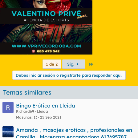
Último
1 de 2
Sig.
Debes iniciar sesión o registrarte para responder aquí.
Temas similares
Bingo Erótico en Lleida
Richard69
Lleida
Masunos
13
25 Sep 2021
Amanda , masajes eroticos , profesionales en
Camilla . Morenaza encantadora 617695787