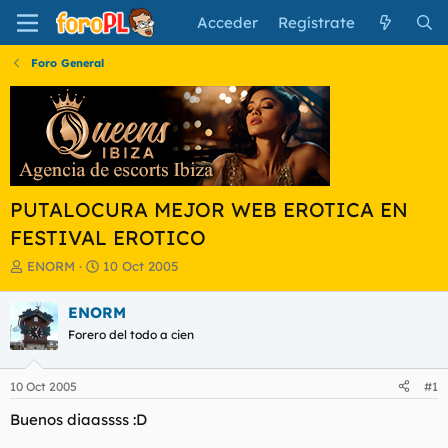
Acceder
Regístrate
Foro General
PUTALOCURA MEJOR WEB EROTICA EN
FESTIVAL EROTICO
I
F
ENORM
10 Oct 2005
n
e
i
c
ENORM
c
h
Forero del todo a cien
i
a
a
d
d
e
10 Oct 2005
#1
o
i
r
n
Buenos diaassss :D
d
i
e
c