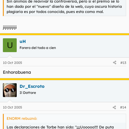
Sin animos de reavivar la controversia, pero si el premio se lo
han dado por el "nuevo" diseño de la web, cuya oscura historia
plagiaria es por todos conocida, pues esta como mal.
jijijijijiji
uH
U
Forero del todo a cien
10 Oct 2005
#13
Enhorabuena
Dr_Escroto
Il Dottore
10 Oct 2005
#14
ENORM rebuznó:
Las declaraciones de Torbe han sido: "¡¡¡¡Uooooo!!!! De puta