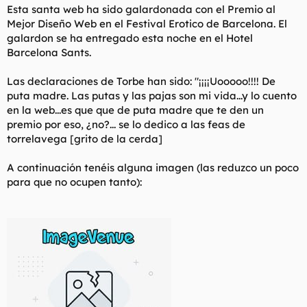
Esta santa web ha sido galardonada con el Premio al
l
i
Mejor Diseño Web en el Festival Erotico de Barcelona. El
t
o
e
galardon se ha entregado esta noche en el Hotel
m
Barcelona Sants.
a
Las declaraciones de Torbe han sido: "¡¡¡¡Uooooo!!!! De
puta madre. Las putas y las pajas son mi vida...y lo cuento
en la web...es que que de puta madre que te den un
premio por eso, ¿no?... se lo dedico a las feas de
torrelavega [grito de la cerda]
A continuación tenéis alguna imagen (las reduzco un poco
para que no ocupen tanto):