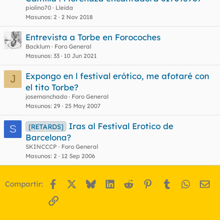
piolino70
Lleida
Masunos
2
2 Nov 2018
Entrevista a Torbe en Forocoches
Backlum
Foro General
Masunos
33
10 Jun 2021
Expongo en l festival erótico, me afotaré con
J
el tito Torbe?
josemanchado
Foro General
Masunos
29
25 May 2007
Iras al Festival Erotico de
[RETARDS]
S
Barcelona?
SKINCCCP
Foro General
Masunos
2
12 Sep 2006
Facebook
X
Bluesky
LinkedIn
Reddit
Pinterest
Tumblr
WhatsA
Em
Compartir:
Enlace