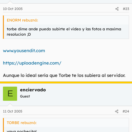
10 Oct 2005
#23
ENORM rebuznó:
torbe dime ande puedo subirte el video y las fotos a maxima
resolucion ;D
www.yousendit.com
https://uploadengine.com/
Aunque lo ideal sería que Torbe te los subiera al servidor.
enciervado
E
Guest
11 Oct 2005
#24
TORBE rebuznó:
vaya nochecita!