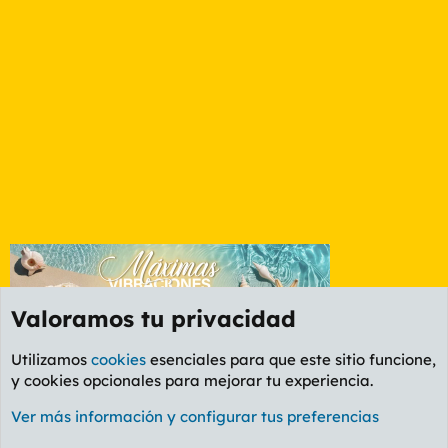
Valoramos tu privacidad
Utilizamos
cookies
esenciales para que este sitio funcione,
y cookies opcionales para mejorar tu experiencia.
Foro General
Ver más información y configurar tus preferencias
Cookies
PL OLDSTYLE AMARILLO
Cambiar fuente
Español (ES)