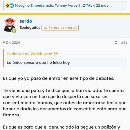
Misógino Empedernido
,
Tommy Vercetti
,
ZiTAL
y 22 más
R
e
a
serdo
c
c
Soplagaitas
Forero de mierda
i
o
n
9 Dic 2024
#21
e
s
Codeisan de 20 rebuznó:
:
Lo único sensato que he leído hoy.
Es que yo ya paso de entrar en este tipo de debates.
Te viene una puta y te dice que la han violado. Te cuenta
que vivía con un tipo que la despertó con sexo sin
consentimiento. Vamos, que antes de amorrarse tenía que
haberle dado los documentos de consentimiento para que
firmara.
Es que es para que el denunciado la pegue un palizón y