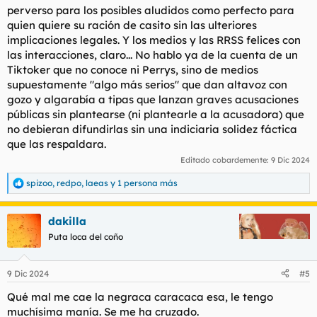
perverso para los posibles aludidos como perfecto para
quien quiere su ración de casito sin las ulteriores
implicaciones legales. Y los medios y las RRSS felices con
las interacciones, claro... No hablo ya de la cuenta de un
Tiktoker que no conoce ni Perrys, sino de medios
supuestamente "algo más serios" que dan altavoz con
gozo y algarabía a tipas que lanzan graves acusaciones
públicas sin plantearse (ni plantearle a la acusadora) que
no debieran difundirlas sin una indiciaria solidez fáctica
que las respaldara.
Editado cobardemente:
9 Dic 2024
spizoo
,
redpo
,
laeas
y 1 persona más
R
e
a
dakilla
c
c
Puta loca del coño
i
o
n
9 Dic 2024
#5
e
s
Qué mal me cae la negraca caracaca esa, le tengo
:
muchísima manía. Se me ha cruzado.