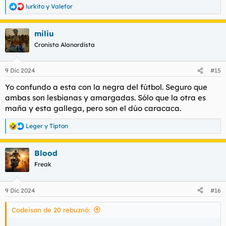
lurkito
y
Valefor
R
e
a
miliu
c
c
Cronista Alanordista
i
o
n
9 Dic 2024
#15
e
s
Yo confundo a esta con la negra del fútbol. Seguro que
:
ambas son lesbianas y amargadas. Sólo que la otra es
maña y esta gallega, pero son el dúo caracaca.
Leger
y
Tipton
R
e
a
Blood
c
c
Freak
i
o
n
9 Dic 2024
#16
e
s
Codeisan de 20 rebuznó:
: