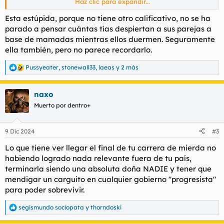
Haz clic para expandir...
La denuncia de Ana Peleteiro sobre una expareja: «Me despertaba teniendo relaciones sexuales sin consentimiento»
Esta estúpida, porque no tiene otro calificativo, no se ha
La atleta gallega explica en un vídeo en las redes
parado a pensar cuántas tías despiertan a sus parejas a
haber sido sometida a maltrato psicológico y abusos
base de mamadas mientras ellos duermen. Seguramente
durante esa relación
ella también, pero no parece recordarlo.
www.abc.es
Pussyeater
,
stonewall33
,
laeas
y 2 más
R
Y, reflexionarán ustedes... "Entonces habrá dicho quién fue, lo
e
habrá denunciado ante la Policía o los Juzgados...". Jejejejeje,
a
NO. Lo hace público pero calla la presunta autoría, aludiendo
naxo
c
únicamente a que fue "una ex-pareja". Valiente! Campeona! Sí,
c
Muerto por dentro+
señora... Con un par! Contentos tienen que estar aquellos cuyas
i
o
identidades se conocen y fueron algo de esta tipa.
n
9 Dic 2024
#3
e
Como hay casos, tal es el presente, que no dan para hilo
s
porque no hay datos concretos, ni denuncia ni habrá juicio,
Lo que tiene ver llegar el final de tu carrera de mierda no
:
este es el hilo para casc'alos.
habiendo logrado nada relevante fuera de tu país,
terminarla siendo una absoluta doña NADIE y tener que
mendigar un carguito en cualquier gobierno "progresista"
para poder sobrevivir.
segismundo sociopata
y
thorndoski
R
e