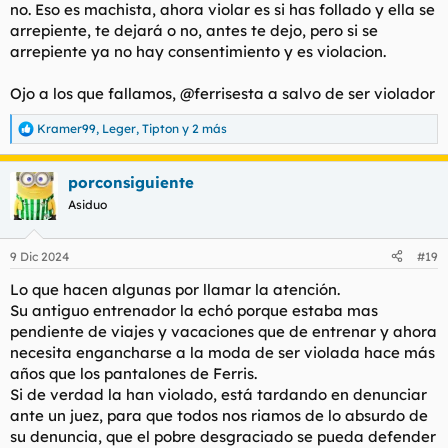
no. Eso es machista, ahora violar es si has follado y ella se
arrepiente, te dejará o no, antes te dejo, pero si se
arrepiente ya no hay consentimiento y es violacion.
Ojo a los que fallamos, @ferrisesta a salvo de ser violador
Kramer99
,
Leger
,
Tipton
y 2 más
R
e
a
porconsiguiente
c
c
Asiduo
i
o
n
9 Dic 2024
#19
e
s
Lo que hacen algunas por llamar la atención.
:
Su antiguo entrenador la echó porque estaba mas
pendiente de viajes y vacaciones que de entrenar y ahora
necesita engancharse a la moda de ser violada hace más
años que los pantalones de Ferris.
Si de verdad la han violado, está tardando en denunciar
ante un juez, para que todos nos riamos de lo absurdo de
su denuncia, que el pobre desgraciado se pueda defender