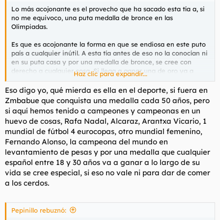
Lo más acojonante es el provecho que ha sacado esta tía a, si
no me equivoco, una puta medalla de bronce en las
Olimpiadas.
Es que es acojonante la forma en que se endiosa en este puto
país a cualquier inútil. A esta tía antes de eso no la conocían ni
en su puta casa y por una medalla de bronce, se cree con
derecho a cualquier cosa. Si llega a ganar una de oro ya a
Haz clic para expandir...
saber de lo que sería capaz.
Eso digo yo, qué mierda es ella en el deporte, si fuera en
Y la culpa mayor la tienen los medios de deinformación por
Zmbabue que conquista una medalla cada 50 años, pero
hacerle caso a cada gilipollez que suelta en lugar de mandarla
si aquí hemos tenido a campeones y campeonas en un
a tomar por culo.
huevo de cosas, Rafa Nadal, Alcaraz, Arantxa Vicario, 1
mundial de fútbol 4 eurocopas, otro mundial femenino,
Nos está quedando un país precioso eh?
Fernando Alonso, la campeona del mundo en
levantamiento de pesas y por una medalla que cualquier
español entre 18 y 30 años va a ganar a lo largo de su
vida se cree especial, si eso no vale ni para dar de comer
a los cerdos.
Pepinillo rebuznó: