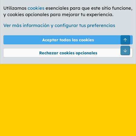
Utilizamos
cookies
esenciales para que este sitio funcione,
y cookies opcionales para mejorar tu experiencia.
Foro General
Ver más información y configurar tus preferencias
Cookies
PL OLDSTYLE AMARILLO
Cambiar fuente
Español (ES)
Arri
Aceptar todas las cookies
Contáctanos
Términos y reglas
Política de privacidad
Ayuda
R
Pie
S
Rechazar cookies opcionales
S
®
Community platform by XenForo
© 2010-2026 XenForo Ltd.