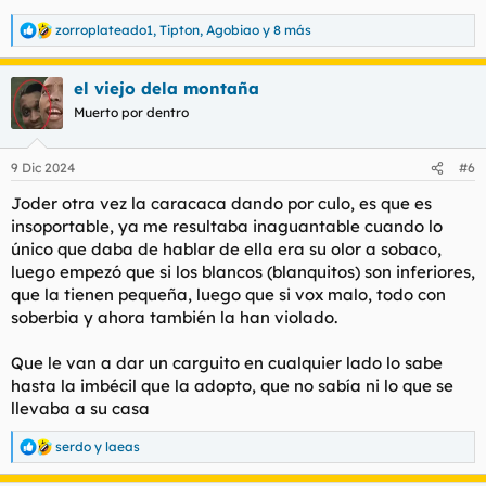
zorroplateado1
,
Tipton
,
Agobiao
y 8 más
R
e
a
el viejo dela montaña
c
c
Muerto por dentro
i
o
n
9 Dic 2024
#6
e
s
Joder otra vez la caracaca dando por culo, es que es
:
insoportable, ya me resultaba inaguantable cuando lo
único que daba de hablar de ella era su olor a sobaco,
luego empezó que si los blancos (blanquitos) son inferiores,
que la tienen pequeña, luego que si vox malo, todo con
soberbia y ahora también la han violado.
Que le van a dar un carguito en cualquier lado lo sabe
hasta la imbécil que la adopto, que no sabía ni lo que se
llevaba a su casa
serdo
y
laeas
R
e