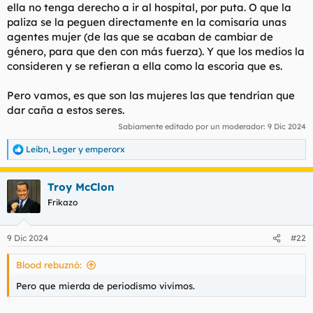
ella no tenga derecho a ir al hospital, por puta. O que la
paliza se la peguen directamente en la comisaría unas
agentes mujer (de las que se acaban de cambiar de
género, para que den con más fuerza). Y que los medios la
consideren y se refieran a ella como la escoria que es.
Pero vamos, es que son las mujeres las que tendrían que
dar caña a estos seres.
Sabiamente editado por un moderador:
9 Dic 2024
Leibn
,
Leger
y
emperorx
R
e
a
Troy McClon
c
c
Frikazo
i
o
n
9 Dic 2024
#22
e
s
Blood rebuznó:
:
Pero que mierda de periodismo vivimos.