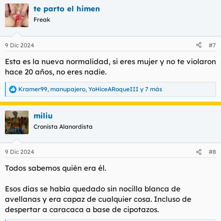
a
te parto el himen
c
c
Freak
i
o
n
9 Dic 2024
#7
e
s
Esta es la nueva normalidad, si eres mujer y no te violaron
:
hace 20 años, no eres nadie.
Kramer99
,
manupajero
,
YoHiceARoqueIII
y 7 más
R
e
a
miliu
c
c
Cronista Alanordista
i
o
n
9 Dic 2024
#8
e
s
Todos sabemos quién era él.
:
Esos días se había quedado sin nocilla blanca de
avellanas y era capaz de cualquier cosa. Incluso de
despertar a caracaca a base de cipotazos.