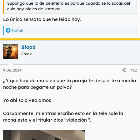
Supongo que lo de peleteiro es porque cuando se la sacas del
culo hay pieles de lentejas.
Lo único sensato que he leído hoy.
Tipton
R
e
a
Blood
c
c
Freak
i
o
n
9 Dic 2024
#12
e
s
¿Y que hay de malo en que tu pareja te despierte a media
:
noche para pegarte un polvo?
Yo ahí solo veo amor.
Casualmente, mientras escribo esto en la tele sale la
mona esta y el titular dice "violación ".