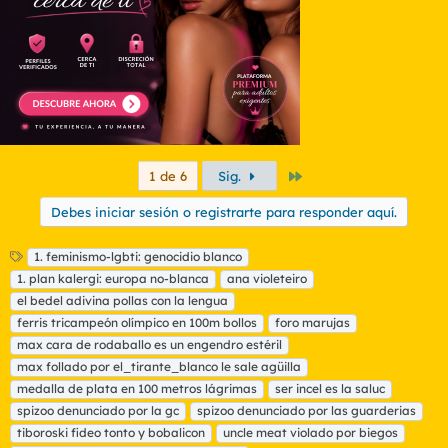
s
:
Último
1 de 6
Sig.
Debes iniciar sesión o registrarte para responder aquí.
E
1. feminismo-lgbti: genocidio blanco
t
1. plan kalergi: europa no-blanca
ana violeteiro
i
el bedel adivina pollas con la lengua
q
ferris tricampeón olímpico en 100m bollos
foro marujas
u
max cara de rodaballo es un engendro estéril
e
t
max follado por el_tirante_blanco le sale agüilla
a
medalla de plata en 100 metros lágrimas
ser incel es la saluc
s
spizoo denunciado por la gc
spizoo denunciado por las guarderias
tiboroski fideo tonto y bobalicon
uncle meat violado por biegos