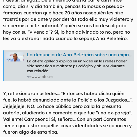
d
i
cómo, día sí y día también, pencas famosas o pseudo-
e
c
famosas cuentan que hace 20 años nosequién les hizo
l
i
trastrás por delante y por detrás todo ello muy violetero y
t
o
e
sin permiso ni fe notarial. Y quién se nos ha descolgado
m
hoy con su "vivencia"? Sí, lo han adivinado (o no, pero no
a
les va a extrañar nada cuando lo sepan): Ana Peleteiro.
La denuncia de Ana Peleteiro sobre una expareja: «Me despertaba teniendo relaciones sexuales sin consentimiento»
La atleta gallega explica en un vídeo en las redes haber
sido sometida a maltrato psicológico y abusos durante
esa relación
www.abc.es
Y, reflexionarán ustedes... "Entonces habrá dicho quién
fue, lo habrá denunciado ante la Policía o los Juzgados...".
Jejejejeje, NO. Lo hace público pero calla la presunta
autoría, aludiendo únicamente a que fue "una ex-pareja".
Valiente! Campeona! Sí, señora... Con un par! Contentos
tienen que estar aquellos cuyas identidades se conocen y
fueron algo de esta tipa.