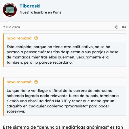
a
Tiboroski
c
c
Nuestro hombre en París
i
o
n
9 Dic 2024
#4
e
s
naxo rebuznó:
:
Esta estúpida, porque no tiene otro calificativo, no se ha
parado a pensar cuántas tías despiertan a sus parejas a base
de mamadas mientras ellos duermen. Seguramente ella
también, pero no parece recordarlo.
naxo rebuznó:
Lo que tiene ver llegar el final de tu carrera de mierda no
habiendo logrado nada relevante fuera de tu país, terminarla
siendo una absoluta doña NADIE y tener que mendigar un
carguito en cualquier gobierno "progresista" para poder
sobrevivir.
Este sistema de "denuncias mediáticas anónimas" es tan