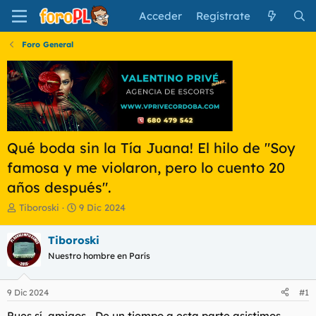
Acceder
Regístrate
Foro General
Qué boda sin la Tía Juana! El hilo de "Soy
famosa y me violaron, pero lo cuento 20
años después".
I
F
Tiboroski
9 Dic 2024
n
e
i
c
Tiboroski
c
h
Nuestro hombre en París
i
a
a
d
d
e
9 Dic 2024
#1
o
i
r
n
Pues sí, amigos... De un tiempo a esta parte asistimos