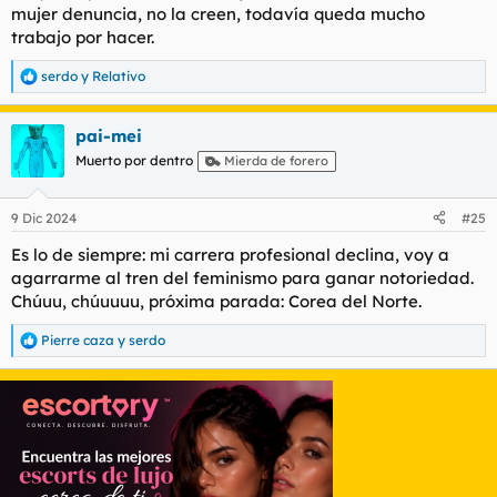
mujer denuncia, no la creen, todavía queda mucho
trabajo por hacer.
serdo
y
Relativo
R
e
a
pai-mei
c
c
Muerto por dentro
Mierda de forero
i
o
n
9 Dic 2024
#25
e
s
Es lo de siempre: mi carrera profesional declina, voy a
:
agarrarme al tren del feminismo para ganar notoriedad.
Chúuu, chúuuuu, próxima parada: Corea del Norte.
Pierre caza
y
serdo
R
e
a
c
c
i
o
n
e