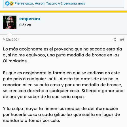
Pierre caza
,
Auron
,
Tuzaro
y 1 persona más
R
e
a
emperorx
c
c
Clásico
i
o
n
9 Dic 2024
#9
e
s
Lo más acojonante es el provecho que ha sacado esta tía
:
a, si no me equivoco, una puta medalla de bronce en las
Olimpiadas.
Es que es acojonante la forma en que se endiosa en este
puto país a cualquier inútil. A esta tía antes de eso no la
conocían ni en su puta casa y por una medalla de bronce,
se cree con derecho a cualquier cosa. Si llega a ganar una
de oro ya a saber de lo que sería capaz.
Y la culpa mayor la tienen los medios de deinformación
por hacerle caso a cada gilipollez que suelta en lugar de
mandarla a tomar por culo.