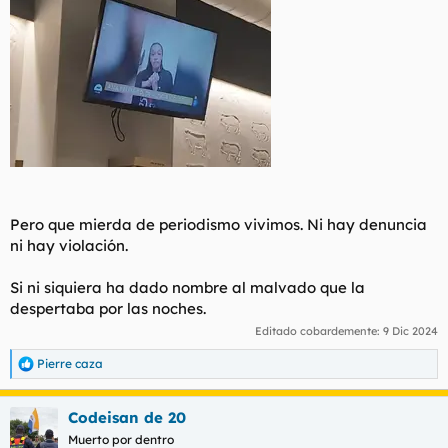
Pero que mierda de periodismo vivimos. Ni hay denuncia
ni hay violación.
Si ni siquiera ha dado nombre al malvado que la
despertaba por las noches.
Editado cobardemente:
9 Dic 2024
Pierre caza
R
e
a
Codeisan de 20
c
c
Muerto por dentro