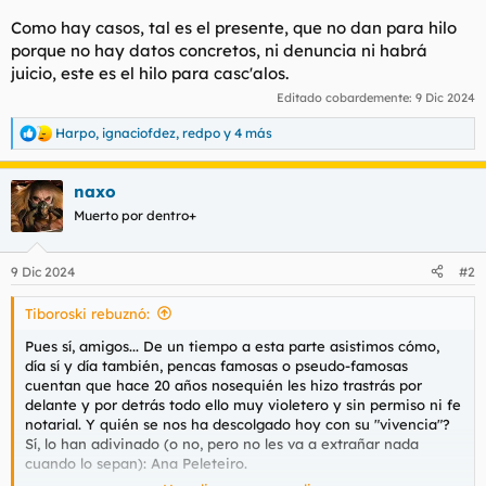
Como hay casos, tal es el presente, que no dan para hilo
porque no hay datos concretos, ni denuncia ni habrá
juicio, este es el hilo para casc'alos.
Editado cobardemente:
9 Dic 2024
Harpo
,
ignaciofdez
,
redpo
y 4 más
R
e
a
naxo
c
c
Muerto por dentro+
i
o
n
9 Dic 2024
#2
e
s
Tiboroski rebuznó:
:
Pues sí, amigos... De un tiempo a esta parte asistimos cómo,
día sí y día también, pencas famosas o pseudo-famosas
cuentan que hace 20 años nosequién les hizo trastrás por
delante y por detrás todo ello muy violetero y sin permiso ni fe
notarial. Y quién se nos ha descolgado hoy con su "vivencia"?
Sí, lo han adivinado (o no, pero no les va a extrañar nada
cuando lo sepan): Ana Peleteiro.