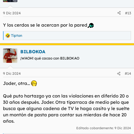
i
o
n
9 Dic 2024
#13
e
s
Y los cerdos se le acercan por la pared
:
Tipton
R
e
a
BILBOKOA
c
c
¡WAOH! qué cacao con BILBOKAO
i
o
n
9 Dic 2024
#14
e
s
Joder, otra...
:
Qué puto hartazgo ya con las violaciones en diferido 20 o
30 años después. Joder. Otra tiparraca de medio pelo que
busca que alguna cadena de TV le haga casito y le suelte
un montón de pasta para contar sus mierdas de hace 20
años.
Editado cobardemente:
9 Dic 2024