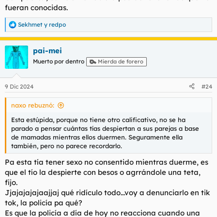
fueran conocidas.
Sekhmet
y
redpo
R
e
a
pai-mei
c
c
Muerto por dentro
Mierda de forero
i
o
n
9 Dic 2024
#24
e
s
naxo rebuznó:
:
Esta estúpida, porque no tiene otro calificativo, no se ha
parado a pensar cuántas tías despiertan a sus parejas a base
de mamadas mientras ellos duermen. Seguramente ella
también, pero no parece recordarlo.
Pa esta tía tener sexo no consentido mientras duerme, es
que el tío la despierte con besos o agrrándole una teta,
fijo.
Jjajajajajaajjaj qué ridículo todo...voy a denunciarlo en tik
tok, la policía pa qué?
Es que la policía a día de hoy no reacciona cuando una