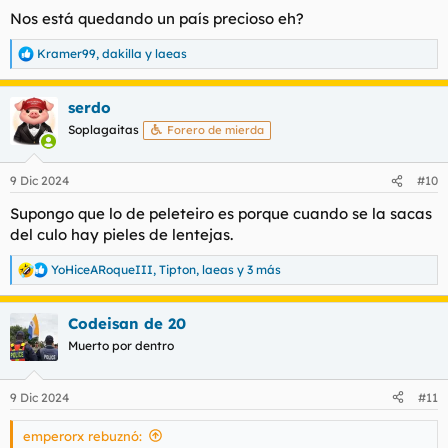
Nos está quedando un país precioso eh?
Kramer99
,
dakilla
y
laeas
R
e
a
serdo
c
c
Soplagaitas
Forero de mierda
i
o
n
9 Dic 2024
#10
e
s
Supongo que lo de peleteiro es porque cuando se la sacas
:
del culo hay pieles de lentejas.
YoHiceARoqueIII
,
Tipton
,
laeas
y 3 más
R
e
a
Codeisan de 20
c
c
Muerto por dentro
i
o
n
9 Dic 2024
#11
e
s
emperorx rebuznó:
: