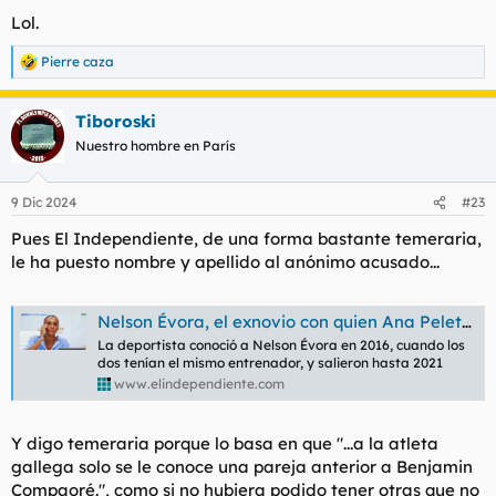
Lol.
Pierre caza
R
e
a
Tiboroski
c
c
Nuestro hombre en París
i
o
n
9 Dic 2024
#23
e
s
Pues El Independiente, de una forma bastante temeraria,
:
le ha puesto nombre y apellido al anónimo acusado...
Nelson Évora, el exnovio con quien Ana Peleteiro tuvo una relación tóxica
La deportista conoció a Nelson Évora en 2016, cuando los
dos tenían el mismo entrenador, y salieron hasta 2021
www.elindependiente.com
Y digo temeraria porque lo basa en que "
...a la atleta
gallega solo se le conoce una pareja anterior a Benjamin
Compaoré.
", como si no hubiera podido tener otras que no