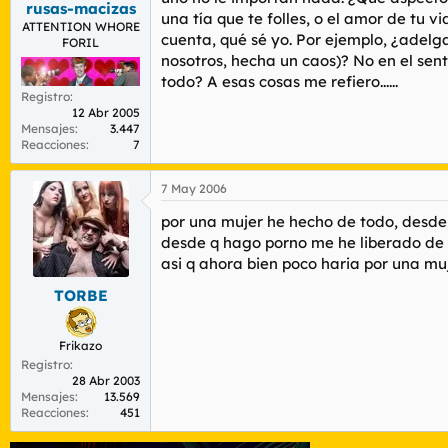
rusas-macizas
r
n
una tía que te folles, o el amor de tu 
d
i
ATTENTION WHORE
cuenta, qué sé yo. Por ejemplo, ¿adelg
FORIL
e
c
nosotros, hecha un caos)? No en el sen
l
i
t
o
todo? A esas cosas me refiero......
e
Registro
12 Abr 2005
m
Mensajes
3.447
a
Reacciones
7
7 May 2006
por una mujer he hecho de todo, desde d
desde q hago porno me he liberado de t
asi q ahora bien poco haria por una mu
TORBE
Frikazo
Registro
28 Abr 2003
Mensajes
13.569
Reacciones
451