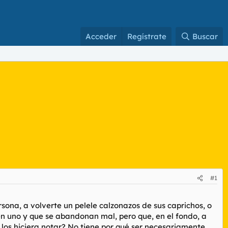
Acceder
Regístrate
Buscar
#1
ona, a volverte un pelele calzonazos de sus caprichos, o
en uno y que se abandonan mal, pero que, en el fondo, a
los hiciera notar? No tiene por qué ser necesariamente