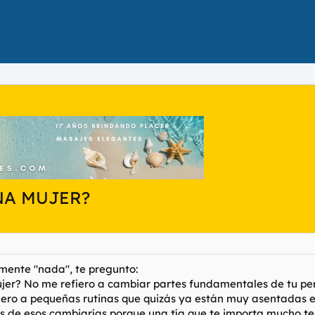
NA MUJER?
mente "nada", te pregunto:
er? No me refiero a cambiar partes fundamentales de tu pers
efiero a pequeñas rutinas que quizás ya están muy asentadas 
 de esos cambiarías porque una tía que te importa mucho te 