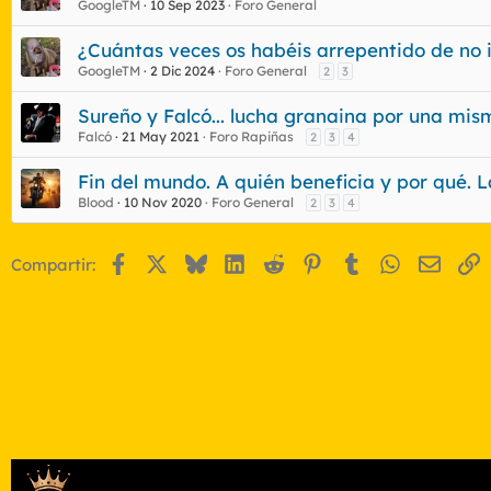
GoogleTM
10 Sep 2023
Foro General
¿Cuántas veces os habéis arrepentido de no i
GoogleTM
2 Dic 2024
Foro General
2
3
Sureño y Falcó... lucha granaina por una mi
Falcó
21 May 2021
Foro Rapiñas
2
3
4
Fin del mundo. A quién beneficia y por qué. 
Blood
10 Nov 2020
Foro General
2
3
4
Facebook
X
Bluesky
LinkedIn
Reddit
Pinterest
Tumblr
WhatsApp
Email
E
Compartir: