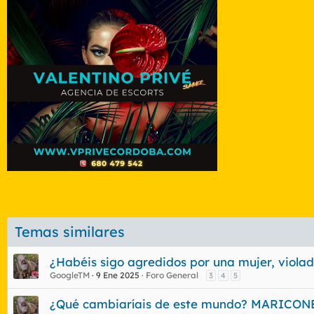
Temas similares
¿Habéis sigo agredidos por una mujer, violad
GoogleTM
9 Ene 2025
Foro General
3
4
5
¿Qué cambiaríais de este mundo? MARICONE