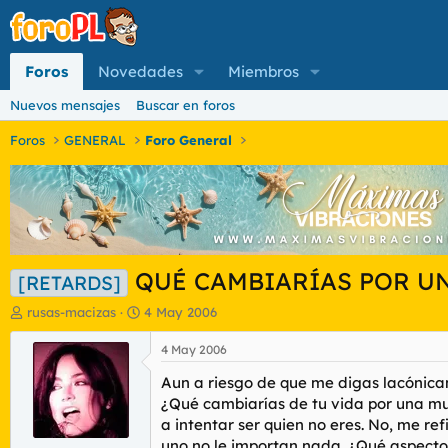
Foros
Novedades
Miembros
Nuevos mensajes
Buscar en foros
Foros
GENERAL
Foro General
QUÉ CAMBIARÍAS POR U
[RETARDS]
I
F
rusas-macizas
4 May 2006
n
e
i
c
4 May 2006
c
h
Aun a riesgo de que me digas lacónica
i
a
a
d
¿Qué cambiarías de tu vida por una muj
d
e
a intentar ser quien no eres. No, me r
o
i
uno no le importan nada. ¿Qué aspectos