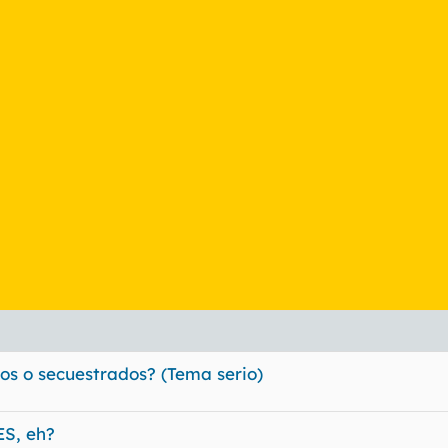
os o secuestrados? (Tema serio)
S, eh?