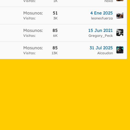
e
Visitas
1K
naxo
r
Masunos
51
4 Ene 2025
r
Visitas
3K
leonesfuerza
a
d
Masunos
85
15 Jun 2021
o
Visitas
6K
Gregory_Peck
Masunos
85
31 Jul 2025
Visitas
13K
Alcaudon