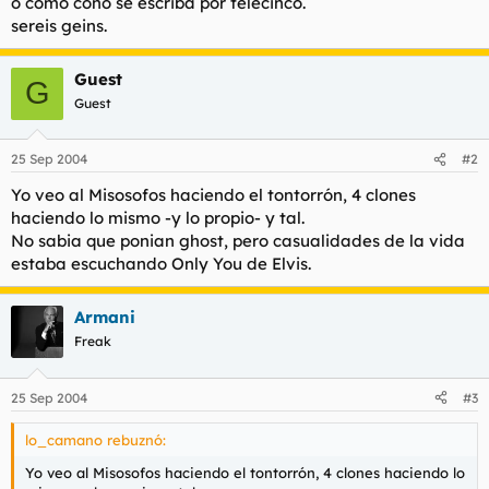
o como coño se escriba por telecinco.
t
o
sereis geins.
e
m
a
Guest
G
Guest
25 Sep 2004
#2
Yo veo al Misosofos haciendo el tontorrón, 4 clones
haciendo lo mismo -y lo propio- y tal.
No sabia que ponian ghost, pero casualidades de la vida
estaba escuchando Only You de Elvis.
Armani
Freak
25 Sep 2004
#3
lo_camano rebuznó:
Yo veo al Misosofos haciendo el tontorrón, 4 clones haciendo lo