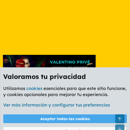
Valoramos tu privacidad
Utilizamos
cookies
esenciales para que este sitio funcione,
y cookies opcionales para mejorar tu experiencia.
Foro General
Ver más información y configurar tus preferencias
Cookies
PL OLDSTYLE AMARILLO
Cambiar fuente
Español (ES)
Arri
Aceptar todas las cookies
Contáctanos
Términos y reglas
Política de privacidad
Ayuda
R
Pie
S