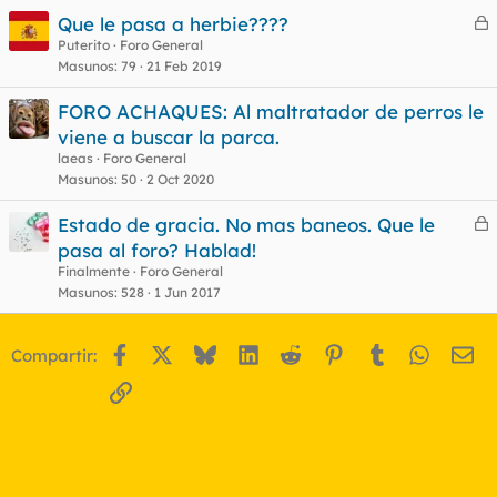
Que le pasa a herbie????
e
Puterito
Foro General
Masunos
79
21 Feb 2019
r
r
FORO ACHAQUES: Al maltratador de perros le
viene a buscar la parca.
laeas
Foro General
o
Masunos
50
2 Oct 2020
Estado de gracia. No mas baneos. Que le
e
pasa al foro? Hablad!
r
Finalmente
Foro General
r
Masunos
528
1 Jun 2017
Facebook
X
Bluesky
LinkedIn
Reddit
Pinterest
Tumblr
WhatsA
Em
Compartir:
o
Enlace