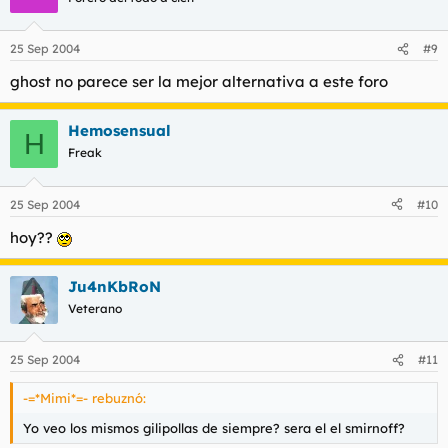
25 Sep 2004
#9
ghost no parece ser la mejor alternativa a este foro
Hemosensual
H
Freak
25 Sep 2004
#10
hoy??
Ju4nKbRoN
Veterano
25 Sep 2004
#11
-=*Mimi*=- rebuznó:
Yo veo los mismos gilipollas de siempre? sera el el smirnoff?