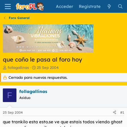
Acceder
Regístrate
Foro General
que coño le pasa al foro hoy
I
F
follagallinas
25 Sep 2004
n
e
Cerrado para nuevas respuestas.
i
c
c
h
i
a
follagallinas
a
d
F
d
Asiduo
e
o
i
r
n
25 Sep 2004
#1
d
i
e
c
que trankilo esta esto.se ve que estais todos viendo ghost
l
i