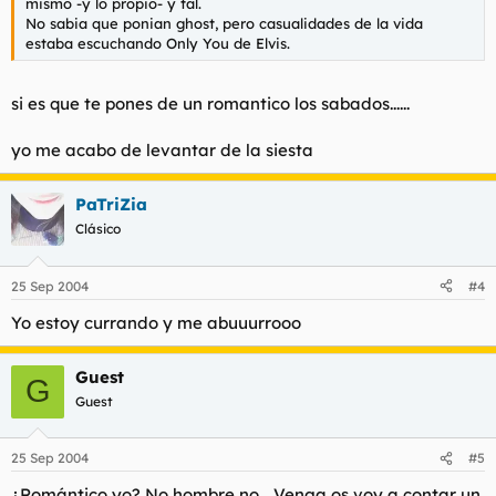
mismo -y lo propio- y tal.
No sabia que ponian ghost, pero casualidades de la vida
estaba escuchando Only You de Elvis.
si es que te pones de un romantico los sabados......
yo me acabo de levantar de la siesta
PaTriZia
Clásico
25 Sep 2004
#4
Yo estoy currando y me abuuurrooo
Guest
G
Guest
25 Sep 2004
#5
¿Romántico yo? No hombre no... Venga os voy a contar un