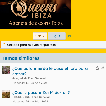
Último
1 de 2
Sig.
Cerrado para nuevas respuestas.
Temas similares
C
E
¿Qué puta mierda le pasa el foro para
e
n
entrar?
r
c
GoogleTM
Foro General
r
u
Masunos
11
25 Ago 2025
a
e
¿Qué le pasa a Kei Miderton?
d
s
THORNDIKE
Foro General
o
t
Masunos
99
24 Mar 2024