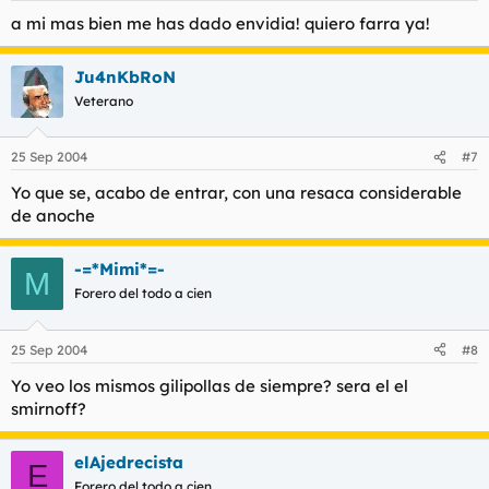
a mi mas bien me has dado envidia! quiero farra ya!
Ju4nKbRoN
Veterano
25 Sep 2004
#7
Yo que se, acabo de entrar, con una resaca considerable
de anoche
-=*Mimi*=-
M
Forero del todo a cien
25 Sep 2004
#8
Yo veo los mismos gilipollas de siempre? sera el el
smirnoff?
elAjedrecista
E
Forero del todo a cien