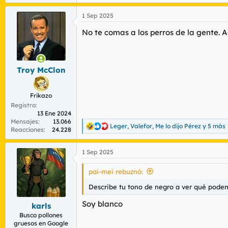
e
a
1 Sep 2025
c
c
No te comas a los perros de la gente. A
i
o
n
e
s
Troy McClon
:
Frikazo
Registro
13 Ene 2024
Mensajes
13.066
Leger
,
Valefor
,
Me lo dijo Pérez
y 5 más
R
Reacciones
24.228
e
a
1 Sep 2025
c
c
i
pai-mei rebuznó:
o
n
Describe tu tono de negro a ver qué pode
e
s
Soy blanco
karls
:
Busco pollones
gruesos en Google