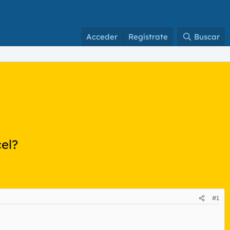
Acceder
Regístrate
Buscar
el?
#1