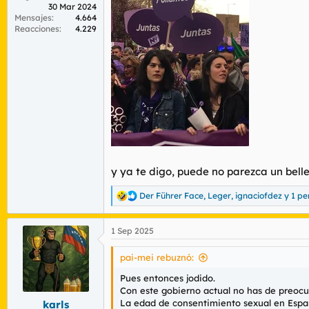
30 Mar 2024
Mensajes
4.664
Reacciones
4.229
y ya te digo, puede no parezca un bell
Der Führer Face
,
Leger
,
ignaciofdez
y 1 p
R
e
a
1 Sep 2025
c
c
i
pai-mei rebuznó:
o
n
Pues entonces jodido.
e
Con este gobierno actual no has de preocu
s
La edad de consentimiento sexual en Españ
karls