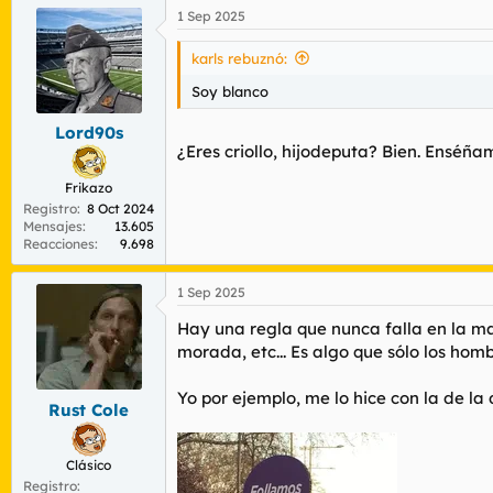
a
1 Sep 2025
c
c
i
karls rebuznó:
o
n
Soy blanco
e
s
Lord90s
:
¿Eres criollo, hijodeputa? Bien. Enséña
Frikazo
Registro
8 Oct 2024
Mensajes
13.605
Reacciones
9.698
1 Sep 2025
Hay una regla que nunca falla en la ma
morada, etc... Es algo que sólo los ho
Yo por ejemplo, me lo hice con la de la
Rust Cole
Clásico
Registro