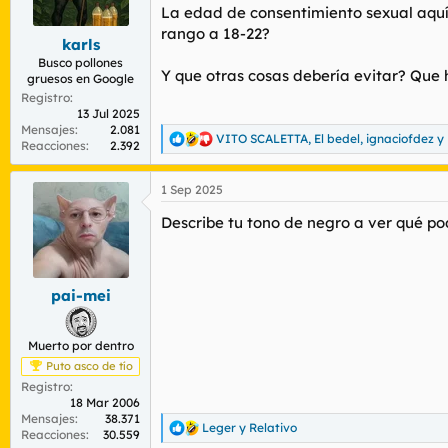
r
n
La edad de consentimiento sexual aquí 
d
i
rango a 18-22?
karls
e
c
l
i
Busco pollones
Y que otras cosas debería evitar? Que 
gruesos en Google
t
o
e
Registro
13 Jul 2025
m
Mensajes
2.081
a
VITO SCALETTA
,
El bedel
,
ignaciofdez
y 
R
Reacciones
2.392
e
a
1 Sep 2025
c
c
Describe tu tono de negro a ver qué p
i
o
n
e
s
pai-mei
:
Muerto por dentro
Puto asco de tío
Registro
18 Mar 2006
Mensajes
38.371
Leger
y
Relativo
R
Reacciones
30.559