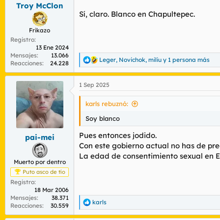
s
Troy McClon
:
Sí, claro. Blanco en Chapultepec.
Frikazo
Registro
13 Ene 2024
Mensajes
13.066
Leger
,
Novichok
,
miliu
y 1 persona más
R
Reacciones
24.228
e
a
1 Sep 2025
c
c
i
karls rebuznó:
o
n
Soy blanco
e
s
Pues entonces jodido.
pai-mei
:
Con este gobierno actual no has de pre
La edad de consentimiento sexual en E
Muerto por dentro
Puto asco de tío
Registro
18 Mar 2006
Mensajes
38.371
karls
R
Reacciones
30.559
e