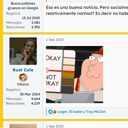
:
Busco pollones
Eso es una buena noticia. Pero socialm
gruesos en Google
relativamente normal? Es decir no hab
Registro
13 Jul 2025
Mensajes
2.081
Reacciones
2.392
1 Sep 2025
Rust Cole
Clásico
Registro
30 Mar 2024
Mensajes
4.664
Reacciones
4.229
Leger
,
El bedel
y
Troy McClon
R
e
a
1 Sep 2025
c