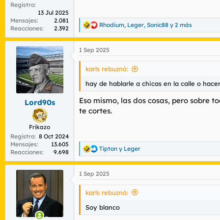
Registro
13 Jul 2025
Mensajes
2.081
Rhodium
,
Leger
,
Sonic88
y 2 más
R
Reacciones
2.392
e
a
1 Sep 2025
c
c
i
karls rebuznó:
o
n
hay de hablarle a chicas en la calle o hac
e
s
Eso mismo, las dos cosas, pero sobre t
Lord90s
:
te cortes.
Frikazo
Registro
8 Oct 2024
Mensajes
13.605
Tipton
y
Leger
R
Reacciones
9.698
e
a
1 Sep 2025
c
c
i
karls rebuznó:
o
n
Soy blanco
e