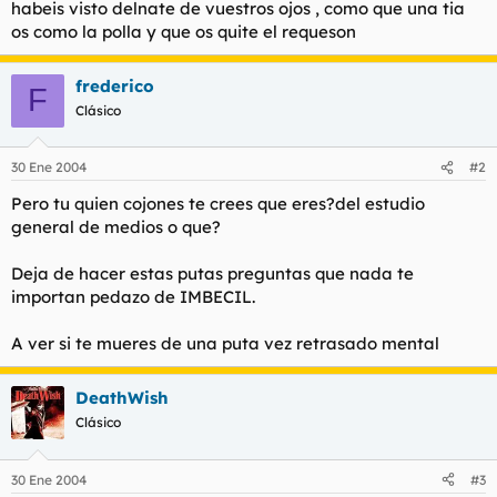
habeis visto delnate de vuestros ojos , como que una tia
l
i
os como la polla y que os quite el requeson
t
o
e
m
frederico
F
a
Clásico
30 Ene 2004
#2
Pero tu quien cojones te crees que eres?del estudio
general de medios o que?
Deja de hacer estas putas preguntas que nada te
importan pedazo de IMBECIL.
A ver si te mueres de una puta vez retrasado mental
DeathWish
Clásico
30 Ene 2004
#3