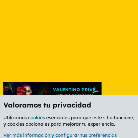
Valoramos tu privacidad
Utilizamos
cookies
esenciales para que este sitio funcione,
y cookies opcionales para mejorar tu experiencia.
Foro General
Ver más información y configurar tus preferencias
Cookies
PL OLDSTYLE AMARILLO