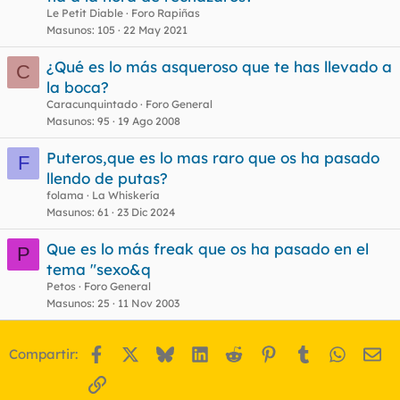
Le Petit Diable
Foro Rapiñas
Masunos
105
22 May 2021
¿Qué es lo más asqueroso que te has llevado a
C
la boca?
Caracunquintado
Foro General
Masunos
95
19 Ago 2008
Puteros,que es lo mas raro que os ha pasado
F
llendo de putas?
folama
La Whiskería
Masunos
61
23 Dic 2024
Que es lo más freak que os ha pasado en el
P
tema "sexo&q
Petos
Foro General
Masunos
25
11 Nov 2003
Facebook
X
Bluesky
LinkedIn
Reddit
Pinterest
Tumblr
WhatsA
Em
Compartir:
Enlace