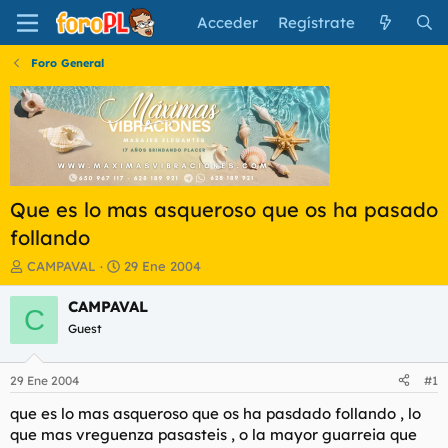
Acceder
Regístrate
Foro General
Que es lo mas asqueroso que os ha pasado
follando
I
F
CAMPAVAL
29 Ene 2004
n
e
i
c
CAMPAVAL
C
c
h
Guest
i
a
a
d
d
e
29 Ene 2004
#1
o
i
r
n
que es lo mas asqueroso que os ha pasdado follando , lo
d
i
que mas vreguenza pasasteis , o la mayor guarreia que
e
c