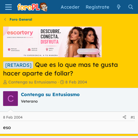
Acceder
Regístrate
Foro General
Que es lo que mas te gusta
[RETARDS]
hacer aparte de follar?
I
F
Contenga su Entusiasmo
8 Feb 2004
n
e
i
c
Contenga su Entusiasmo
C
c
h
Veterano
i
a
a
d
d
e
8 Feb 2004
#1
o
i
r
n
eso
d
i
e
c