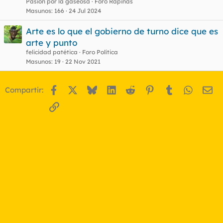
Pasión por la gaseosa
Foro Rapiñas
Masunos
166
24 Jul 2024
Arte es lo que el gobierno de turno dice que es
arte y punto
felicidad patética
Foro Política
Masunos
19
22 Nov 2021
Facebook
X
Bluesky
LinkedIn
Reddit
Pinterest
Tumblr
WhatsA
Em
Compartir:
Enlace