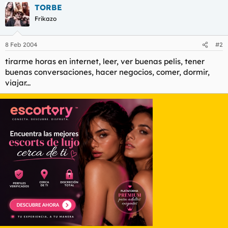
TORBE
l
i
t
o
Frikazo
e
m
a
8 Feb 2004
#2
tirarme horas en internet, leer, ver buenas pelis, tener
buenas conversaciones, hacer negocios, comer, dormir,
viajar...