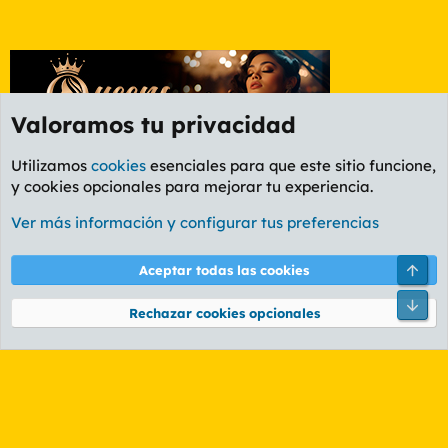
Valoramos tu privacidad
Utilizamos
cookies
esenciales para que este sitio funcione,
y cookies opcionales para mejorar tu experiencia.
Foro General
Ver más información y configurar tus preferencias
Cookies
PL OLDSTYLE AMARILLO
Cambiar fuente
Español (ES)
Arri
Aceptar todas las cookies
Contáctanos
Términos y reglas
Política de privacidad
Ayuda
R
Pie
S
Rechazar cookies opcionales
S
®
Community platform by XenForo
© 2010-2026 XenForo Ltd.