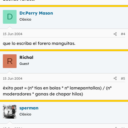
Dr.Perry Mason
D
Clásico
15 Jun 2004
#4
que lo escriba el forero manguitas.
Richal
R
Guest
15 Jun 2004
#5
éxito post = (nº tías en bolas * nº lamepantallas) / (nº
moderadores * ganas de chapar hilos)
sperman
Clásico