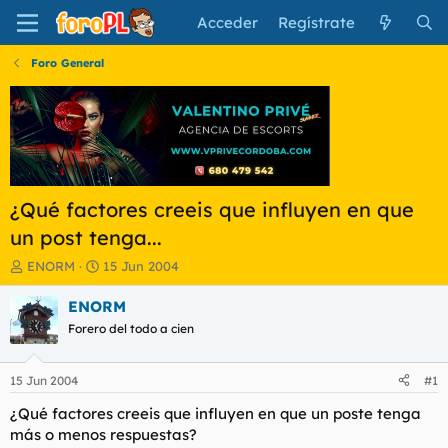
Acceder
Regístrate
Foro General
¿Qué factores creeis que influyen en que
un post tenga...
I
F
ENORM
15 Jun 2004
n
e
i
c
ENORM
c
h
Forero del todo a cien
i
a
a
d
d
e
15 Jun 2004
#1
o
i
r
n
¿Qué factores creeis que influyen en que un poste tenga
d
i
más o menos respuestas?
e
c