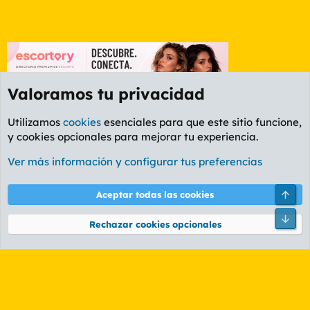
Valoramos tu privacidad
Utilizamos
cookies
esenciales para que este sitio funcione,
y cookies opcionales para mejorar tu experiencia.
Foro General
Ver más información y configurar tus preferencias
Cookies
PL OLDSTYLE AMARILLO
Cambiar fuente
Español (ES)
Arri
Aceptar todas las cookies
Contáctanos
Términos y reglas
Política de privacidad
Ayuda
R
Pie
S
Rechazar cookies opcionales
S
®
Community platform by XenForo
© 2010-2026 XenForo Ltd.