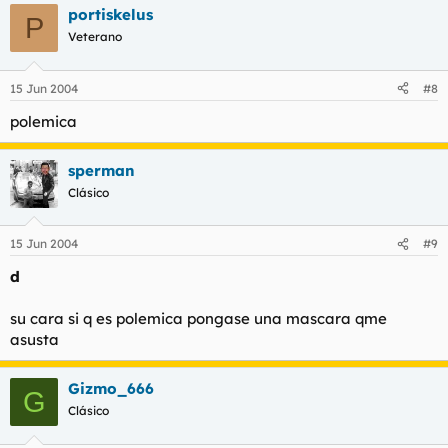
portiskelus
P
Veterano
15 Jun 2004
#8
polemica
sperman
Clásico
15 Jun 2004
#9
d
su cara si q es polemica pongase una mascara qme
asusta
Gizmo_666
G
Clásico