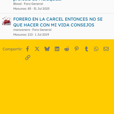
Blood
Foro General
Masunos
85
31 Jul 2025
FORERO EN LA CARCEL ENTONCES NO SE
QUE HACER CON MI VIDA CONSEJOS
manzanero
Foro General
Masunos
213
1 Jul 2019
Facebook
X
Bluesky
LinkedIn
Reddit
Pinterest
Tumblr
WhatsA
Em
Compartir:
Enlace