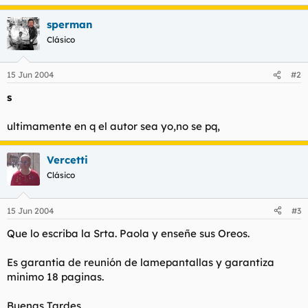
l
i
t
o
sperman
e
Clásico
m
a
15 Jun 2004
#2
s
ultimamente en q el autor sea yo,no se pq,
Vercetti
Clásico
15 Jun 2004
#3
Que lo escriba la Srta. Paola y enseñe sus Oreos.
Es garantia de reunión de lamepantallas y garantiza
minimo 18 paginas.
Buenas Tardes.