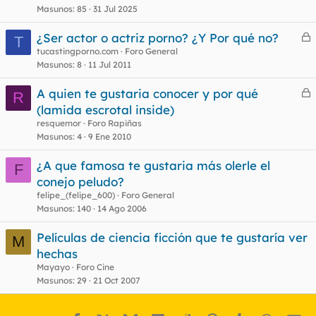
Masunos
85
31 Jul 2025
¿Ser actor o actriz porno? ¿Y Por qué no?
T
e
tucastingporno.com
Foro General
Masunos
8
11 Jul 2011
r
r
A quien te gustaria conocer y por qué
R
e
(lamida escrotal inside)
r
resquemor
Foro Rapiñas
o
r
Masunos
4
9 Ene 2010
¿A que famosa te gustaria más olerle el
F
conejo peludo?
o
felipe_(felipe_600)
Foro General
Masunos
140
14 Ago 2006
Películas de ciencia ficción que te gustaría ver
M
hechas
Mayayo
Foro Cine
Masunos
29
21 Oct 2007