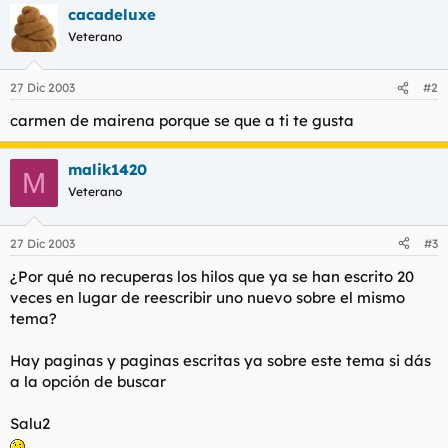
cacadeluxe
l
i
t
o
Veterano
e
m
a
27 Dic 2003
#2
carmen de mairena porque se que a ti te gusta
malik1420
M
Veterano
27 Dic 2003
#3
¿Por qué no recuperas los hilos que ya se han escrito 20
veces en lugar de reescribir uno nuevo sobre el mismo
tema?
Hay paginas y paginas escritas ya sobre este tema si dás
a la opción de buscar
Salu2