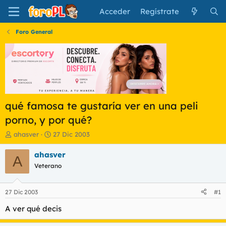
Acceder
Regístrate
Foro General
qué famosa te gustaría ver en una peli
porno, y por qué?
I
F
ahasver
27 Dic 2003
n
e
i
c
ahasver
A
c
h
Veterano
i
a
a
d
d
e
27 Dic 2003
#1
o
i
r
n
A ver qué decis
d
i
e
c