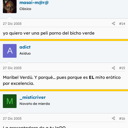
masai-m@r@
Clásico
27 Dic 2003
#14
yo quiero ver una peli porno del bicho verde
adict
A
Asiduo
27 Dic 2003
#15
Maribel Verdú. Y porqué... pues porque es
EL
mito erótico
por excelencia.
_misticriver
M
Novato de mierda
27 Dic 2003
#16
La presentadora de a tu laDO