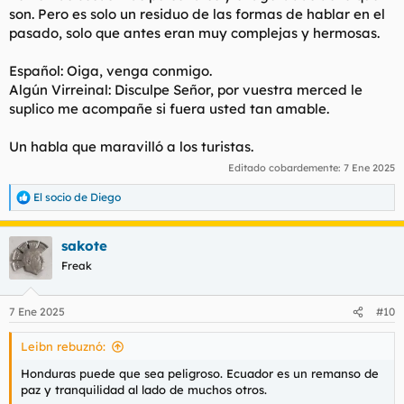
son. Pero es solo un residuo de las formas de hablar en el
pasado, solo que antes eran muy complejas y hermosas.
Español: Oiga, venga conmigo.
Algún Virreinal: Disculpe Señor, por vuestra merced le
suplico me acompañe si fuera usted tan amable.
Un habla que maravilló a los turistas.
Editado cobardemente:
7 Ene 2025
El socio de Diego
R
e
a
sakote
c
c
Freak
i
o
n
7 Ene 2025
#10
e
s
Leibn rebuznó:
:
Honduras puede que sea peligroso. Ecuador es un remanso de
paz y tranquilidad al lado de muchos otros.