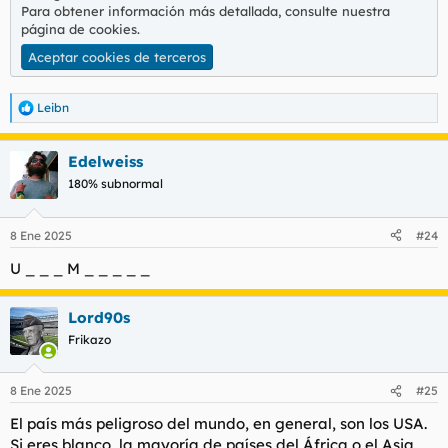
Para obtener información más detallada, consulte nuestra
página de cookies
.
Aceptar cookies de terceros
Leibn
R
e
a
Edelweiss
c
c
180% subnormal
i
o
n
8 Ene 2025
#24
e
s
U _ _ _ M _ _ _ _ _
:
Lord90s
Frikazo
8 Ene 2025
#25
El país más peligroso del mundo, en general, son los USA.
Si eres blanco, la mayoría de países del África o el Asia