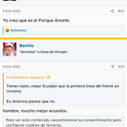
o
n
8 Ene 2025
#22
e
s
Yo creo que es el Parque Amate.
:
Edelweiss
R
e
a
Benito
c
c
"Gracioso" a base de fórceps
i
o
n
8 Ene 2025
#23
e
s
FUMANCHU rebuznó:
:
Tienes razón, mejor Ecuador que la primera linea del frente en
Ucrania.
En America parece que no.
hombre, mucho mejor ecuador...
Para ver este contenido, necesitaremos su consentimiento para
configurar cookies de terceros.