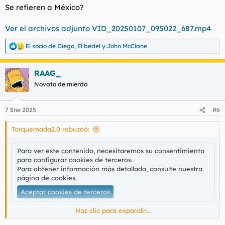
Se refieren a México?
Ver el archivos adjunto VID_20250107_095022_687.mp4
El socio de Diego
,
El bedel
y
John McClane
R
e
a
RAAG_
c
c
Novato de mierda
i
o
n
7 Ene 2025
#6
e
s
Torquemada2.0 rebuznó:
:
Para ver este contenido, necesitaremos su consentimiento
para configurar cookies de terceros.
Para obtener información más detallada, consulte nuestra
página de cookies
.
Aceptar cookies de terceros
Haz clic para expandir...