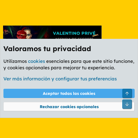
Valoramos tu privacidad
Utilizamos
cookies
esenciales para que este sitio funcione,
y cookies opcionales para mejorar tu experiencia.
Foro General
Ver más información y configurar tus preferencias
Cookies
PL OLDSTYLE AMARILLO
Cambiar fuente
Español (ES)
Arri
Aceptar todas las cookies
Contáctanos
Términos y reglas
Política de privacidad
Ayuda
R
Pie
S
Rechazar cookies opcionales
S
®
Community platform by XenForo
© 2010-2026 XenForo Ltd.