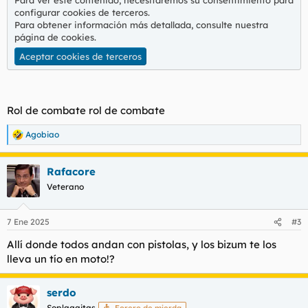
configurar cookies de terceros.
Para obtener información más detallada, consulte nuestra
página de cookies
.
Aceptar cookies de terceros
Rol de combate rol de combate
Agobiao
R
e
a
Rafacore
c
c
Veterano
i
o
n
7 Ene 2025
#3
e
s
Allí donde todos andan con pistolas, y los bizum te los
:
lleva un tío en moto!?
serdo
Soplagaitas