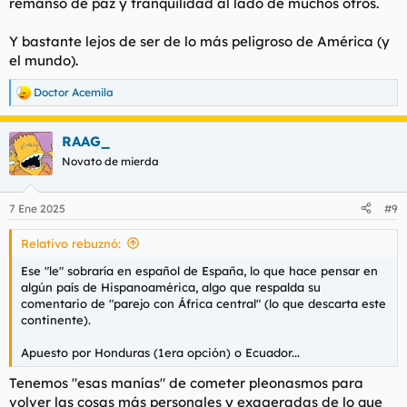
remanso de paz y tranquilidad al lado de muchos otros.
Y bastante lejos de ser de lo más peligroso de América (y
el mundo).
Doctor Acemila
R
e
a
RAAG_
c
c
Novato de mierda
i
o
n
7 Ene 2025
#9
e
s
Relativo rebuznó:
:
Ese "le"
sobraría
en español de España, lo que hace pensar en
algún país de Hispanoamérica, algo que respalda su
comentario de "parejo con África central" (lo que descarta este
continente).
Apuesto por Honduras (1era opción) o Ecuador...
Tenemos "esas manías" de cometer pleonasmos para
volver las cosas más personales y exageradas de lo que