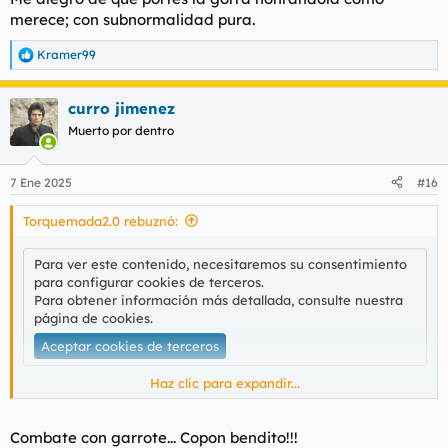
merece; con subnormalidad pura.
Kramer99
R
e
a
curro jimenez
c
c
Muerto por dentro
i
o
n
7 Ene 2025
#16
e
s
Torquemada2.0 rebuznó:
:
Para ver este contenido, necesitaremos su consentimiento
para configurar cookies de terceros.
Para obtener información más detallada, consulte nuestra
página de cookies
.
Aceptar cookies de terceros
Haz clic para expandir...
Rol de combate rol de combate
Combate con garrote... Copon bendito!!!