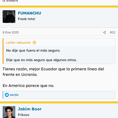
LE ATINASTE
FUMANCHU
Freak total
8 Ene 2025
#21
Leibn rebuznó:
No dije que fuera el más seguro.
Dije que es más seguro que algunos otros.
Tienes razón, mejor Ecuador que la primera linea del
frente en Ucrania.
En America parece que no.
serdo
R
e
a
Jakim Boor
c
c
Frikazo
i