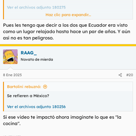
Ver el archivos adjunto 180275
Haz clic para expandir...
Ver el archivos adjunto 180276
Pues les tengo que decir a los dos que Ecuador era visto
como un lugar relajado hasta hace un par de años. Y aún
así no es tan peligroso.
El poder de la gorrita.
RAAG_
Novato de mierda
8 Ene 2025
#20
Bartolini rebuznó:
Se refieren a México?
Ver el archivos adjunto 180256
Si ese video te impactó ahora imagínate lo que es "la
cocina".