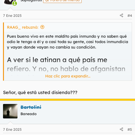
Forero de mierda
7 Ene 2025
#4
RAAG_ rebuznó:
Pues bueno vivo en este maldito país inmundo y no saben qué
odio le tengo a él y a casi toda su gente, casi todos inmundicia
y vayan donde vayan no cambia su condición.
A ver si le atinan a qué país me
refiero. Y no, no hablo de afganistan
ni de siria.
Haz clic para expandir...
Y ahora con el comunismo al límite con la escoriaa
Señor, qué está usted disiendo???
judía no se puede ni prosperar o terminas hecho
pedacitos en una maleta. Si incomodas a un político lo
Bartolini
mismo, la URSS y China fueron algo así en sus buenos
Baneado
tiempos de paz genocida.
7 Ene 2025
#5