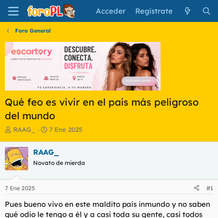
Acceder
Regístrate
Foro General
Qué feo es vivir en el país más peligroso
del mundo
I
F
RAAG_
7 Ene 2025
n
e
i
c
RAAG_
c
h
Novato de mierda
i
a
a
d
d
e
7 Ene 2025
#1
o
i
r
n
Pues bueno vivo en este maldito país inmundo y no saben
d
i
qué odio le tengo a él y a casi toda su gente, casi todos
e
c