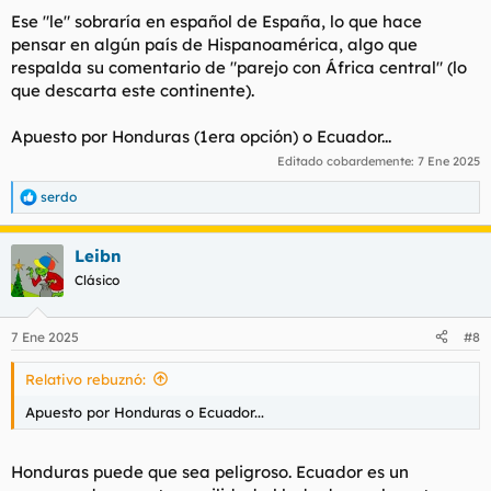
Ese "le"
sobraría
en español de España, lo que hace
pensar en algún país de Hispanoamérica, algo que
respalda su comentario de "parejo con África central" (lo
que descarta este continente).
Apuesto por Honduras (1era opción) o Ecuador...
Editado cobardemente:
7 Ene 2025
serdo
R
e
a
Leibn
c
c
Clásico
i
o
n
7 Ene 2025
#8
e
s
Relativo rebuznó:
:
Apuesto por Honduras o Ecuador...
Honduras puede que sea peligroso. Ecuador es un