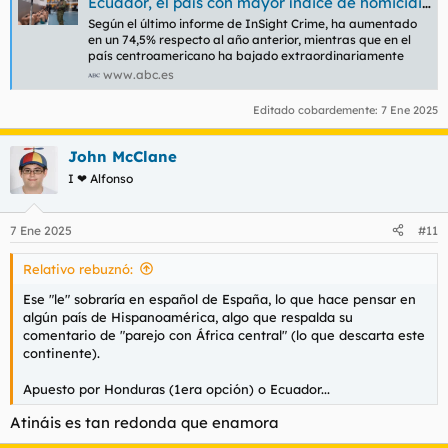
Ecuador, el país con mayor índice de homicidios en 2023; frente a El Salvador, con la cifra más baja
Según el último informe de InSight Crime, ha aumentado
en un 74,5% respecto al año anterior, mientras que en el
país centroamericano ha bajado extraordinariamente
www.abc.es
Editado cobardemente:
7 Ene 2025
John McClane
I ❤ Alfonso
7 Ene 2025
#11
Relativo rebuznó:
Ese "le"
sobraría
en español de España, lo que hace pensar en
algún país de Hispanoamérica, algo que respalda su
comentario de "parejo con África central" (lo que descarta este
continente).
Apuesto por Honduras (1era opción) o Ecuador...
Atináis es tan redonda que enamora