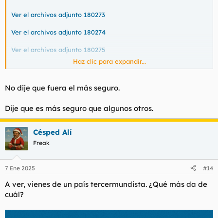
Ver el archivos adjunto 180273
Ver el archivos adjunto 180274
Ver el archivos adjunto 180275
Haz clic para expandir...
Ver el archivos adjunto 180276
No dije que fuera el más seguro.
Dije que es más seguro que algunos otros.
El poder de la gorrita.
Césped Alí
Freak
7 Ene 2025
#14
A ver, vienes de un país tercermundista. ¿Qué más da de
cuál?