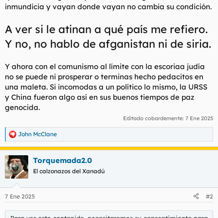
inmundicia y vayan donde vayan no cambia su condición.
l
i
t
o
e
A ver si le atinan a qué país me refiero.
m
Y no, no hablo de afganistan ni de siria.
a
Y ahora con el comunismo al límite con la escoriaa judía
no se puede ni prosperar o terminas hecho pedacitos en
una maleta. Si incomodas a un político lo mismo, la URSS
y China fueron algo así en sus buenos tiempos de paz
genocida.
Editado cobardemente:
7 Ene 2025
John McClane
R
e
a
Torquemada2.0
c
c
El calzonazos del Xanadú
i
o
n
7 Ene 2025
#2
e
s
:
Para ver este contenido, necesitaremos su consentimiento para