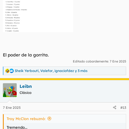
El poder de la gorrita.
Editado cobardemente:
7 Ene 2025
Sheik Yerbouti
,
Valefor
,
ignaciofdez
y 3 más
R
e
a
Leibn
c
c
Clásico
i
o
n
7 Ene 2025
#13
e
s
Troy McClon rebuznó:
:
Tremendo...