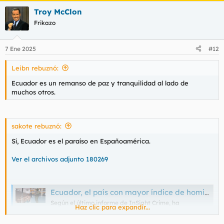
Troy McClon
Frikazo
7 Ene 2025
#12
Leibn rebuznó:
Ecuador es un remanso de paz y tranquilidad al lado de
muchos otros.
sakote rebuznó:
Sí, Ecuador es el paraíso en Españoamérica.
Ver el archivos adjunto 180269
Ecuador, el país con mayor índice de homicidios en 2023; frente a El Salvador, con la cifra más baja
Según el último informe de InSight Crime, ha
Haz clic para expandir...
aumentado en un 74,5% respecto al año anterior,
mientras que en el país centroamericano ha bajado