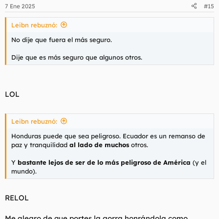
n
7 Ene 2025
#15
e
s
Leibn rebuznó:
:
No dije que fuera el más seguro.
Dije que es más seguro que algunos otros.
LOL
Leibn rebuznó:
Honduras puede que sea peligroso. Ecuador es un remanso de
paz y tranquilidad
al lado de muchos
otros.
Y
bastante lejos de ser de lo más peligroso de América
(y el
mundo).
RELOL
Me alegro de que portes la gorra honrándola como