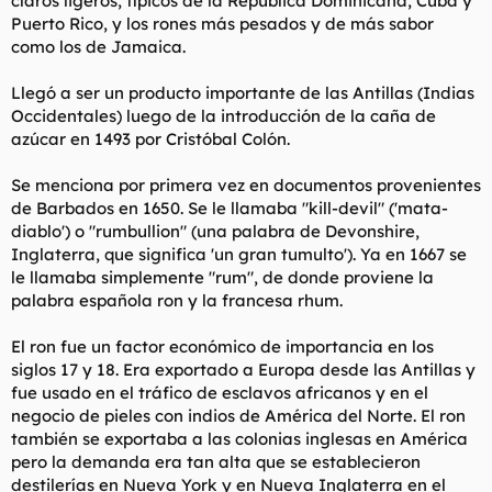
claros ligeros, típicos de la República Dominicana, Cuba y
t
o
Puerto Rico, y los rones más pesados y de más sabor
e
como los de Jamaica.
m
a
Llegó a ser un producto importante de las Antillas (Indias
Occidentales) luego de la introducción de la caña de
azúcar en 1493 por Cristóbal Colón.
Se menciona por primera vez en documentos provenientes
de Barbados en 1650. Se le llamaba "kill-devil" ('mata-
diablo') o "rumbullion" (una palabra de Devonshire,
Inglaterra, que significa 'un gran tumulto'). Ya en 1667 se
le llamaba simplemente "rum", de donde proviene la
palabra española ron y la francesa rhum.
El ron fue un factor económico de importancia en los
siglos 17 y 18. Era exportado a Europa desde las Antillas y
fue usado en el tráfico de esclavos africanos y en el
negocio de pieles con indios de América del Norte. El ron
también se exportaba a las colonias inglesas en América
pero la demanda era tan alta que se establecieron
destilerías en Nueva York y en Nueva Inglaterra en el