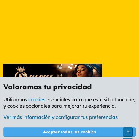
Valoramos tu privacidad
Utilizamos
cookies
esenciales para que este sitio funcione,
y cookies opcionales para mejorar tu experiencia.
Foro General
Ver más información y configurar tus preferencias
Cookies
PL OLDSTYLE AMARILLO
Cambiar fuente
Español (ES)
Arri
Aceptar todas las cookies
Contáctanos
Términos y reglas
Política de privacidad
Ayuda