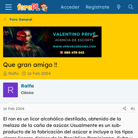
Acceder
Regístrate
Foro General
Que gran amigo !!
I
F
Ralfa
16 Feb 2004
n
e
i
c
Ralfa
R
c
h
Clásico
i
a
a
d
d
e
16 Feb 2004
#1
o
i
r
n
El ron es un licor alcohólico destilado, obtenido de la
d
i
melaza de la caña de azúcar. Usualmente es un sub-
e
c
producto de la fabricación del azúcar e incluye a los tipos
l
i