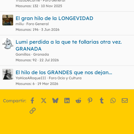
TrozoDeCarne
Foro General
Masunos
132
10 Nov 2025
El gran hilo de la LONGEVIDAD
miliu
Foro General
Masunos
196
3 Jun 2026
Lumi perdida a la que te follarias otra vez.
GRANADA
Gomillas
Granada
Masunos
92
22 Jul 2026
El hilo de los GRANDES que nos dejan...
YoHiceARoqueIII
Foro Ocio y Cultura
Masunos
6
19 Mar 2026
Facebook
X
Bluesky
LinkedIn
Reddit
Pinterest
Tumblr
WhatsA
Em
Compartir:
Enlace