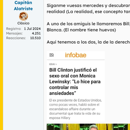
Capitán
r
n
Síganme vuesas mercedes y descubramos
d
i
Alatriste
realidad (La realidad, ese concepto tan
e
c
l
i
t
o
Clásico
A uno de los amiguis le llamaremos Bill
e
Registro
1 Jul 2024
Blanca. (El nombre tiene huevos)
Mensajes
4.251
m
Reacciones
10.510
a
Aquí tenemos a los dos, la de la derech