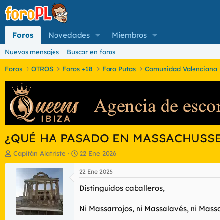
Foros
Novedades
Miembros
Nuevos mensajes
Buscar en foros
Foros
OTROS
Foros +18
Foro Putas
Comunidad Valenciana
¿QUÉ HA PASADO EN MASSACHUSSE
I
F
Capitán Alatriste
22 Ene 2026
n
e
i
c
22 Ene 2026
c
h
Distinguidos caballeros,
i
a
a
d
d
e
Ni Massarrojos, ni Massalavés, ni Mas
o
i