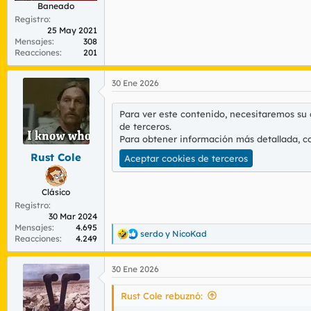
Baneado
Registro
25 May 2021
Mensajes
308
Reacciones
201
30 Ene 2026
Para ver este contenido, necesitaremos su
de terceros.
Para obtener información más detallada, c
Rust Cole
Aceptar cookies de terceros
Clásico
Registro
30 Mar 2024
Mensajes
4.695
serdo
y
NicoKad
R
Reacciones
4.249
e
a
30 Ene 2026
c
c
i
Rust Cole rebuznó:
o