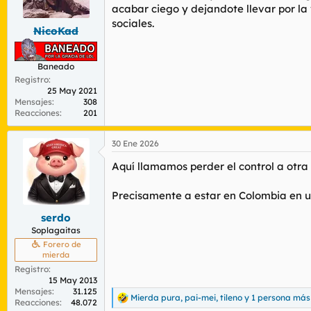
r
n
acabar ciego y dejandote llevar por la 
d
i
sociales.
NicoKad
e
c
l
i
t
o
Baneado
e
m
Registro
25 May 2021
a
Mensajes
308
Reacciones
201
30 Ene 2026
Aquí llamamos perder el control a otra
Precisamente a estar en Colombia en u
serdo
Soplagaitas
Forero de
mierda
Registro
15 May 2013
Mensajes
31.125
Mierda pura
,
pai-mei
,
tileno
y 1 persona más
R
Reacciones
48.072