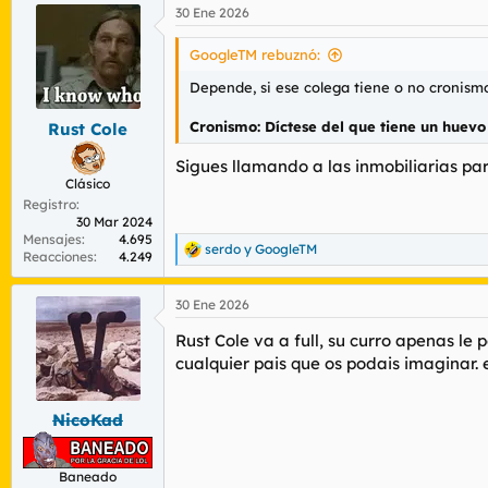
30 Ene 2026
c
c
i
GoogleTM rebuznó:
o
n
Depende, si ese colega tiene o no cronism
e
s
Cronismo: Díctese del que tiene un huevo
Rust Cole
:
Sigues llamando a las inmobiliarias par
Clásico
Registro
30 Mar 2024
Mensajes
4.695
serdo
y
GoogleTM
R
Reacciones
4.249
e
a
30 Ene 2026
c
c
Rust Cole va a full, su curro apenas le 
i
o
cualquier pais que os podais imaginar. e
n
e
s
NicoKad
:
Baneado