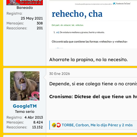
Baneado
Registro
25 May 2021
Mensajes
308
Reacciones
201
Ahorrate la propina, no la necesito.
30 Ene 2026
Depende, si ese colega tiene o no cron
Cronismo: Díctese del que tiene un h
GoogleTM
Tema serio
Registro
4 Abr 2013
Mensajes
8.424
TORBE
,
Carbon
,
Me lo dijo Pérez
y 2 más
R
Reacciones
13.152
e
a