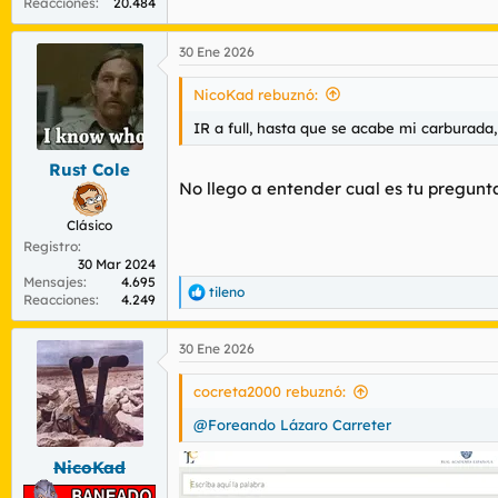
Reacciones
20.484
30 Ene 2026
NicoKad rebuznó:
IR a full, hasta que se acabe mi carburada,
Rust Cole
No llego a entender cual es tu pregun
Clásico
Registro
30 Mar 2024
Mensajes
4.695
tileno
R
Reacciones
4.249
e
a
30 Ene 2026
c
c
i
cocreta2000 rebuznó:
o
n
@Foreando Lázaro Carreter
e
s
NicoKad
: