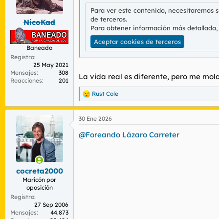
n
Para ver este contenido, necesitaremos 
e
de terceros.
s
NicoKad
:
Para obtener información más detallada,
Aceptar cookies de terceros
Baneado
Registro
25 May 2021
Mensajes
308
La vida real es diferente, pero me mol
Reacciones
201
Rust Cole
R
e
a
30 Ene 2026
c
c
@Foreando Lázaro Carreter
i
o
n
e
s
cocreta2000
:
Maricón por
oposición
Registro
27 Sep 2006
Mensajes
44.873