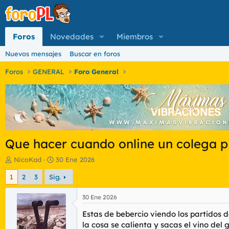
Foros
Novedades
Miembros
Nuevos mensajes
Buscar en foros
Foros
GENERAL
Foro General
Que hacer cuando online un colega pi
I
F
NicoKad
30 Ene 2026
n
e
1
2
3
Sig.
i
c
c
h
i
a
30 Ene 2026
a
d
Estas de bebercio viendo los partidos 
d
e
o
i
la cosa se calienta y sacas el vino de