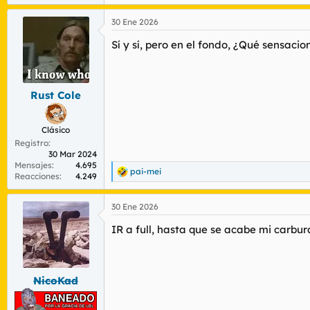
e
a
30 Ene 2026
c
c
Sí y sí, pero en el fondo, ¿Qué sensaci
i
o
n
e
s
Rust Cole
:
Clásico
Registro
30 Mar 2024
Mensajes
4.695
pai-mei
R
Reacciones
4.249
e
a
30 Ene 2026
c
c
IR a full, hasta que se acabe mi carbur
i
o
n
e
s
NicoKad
: