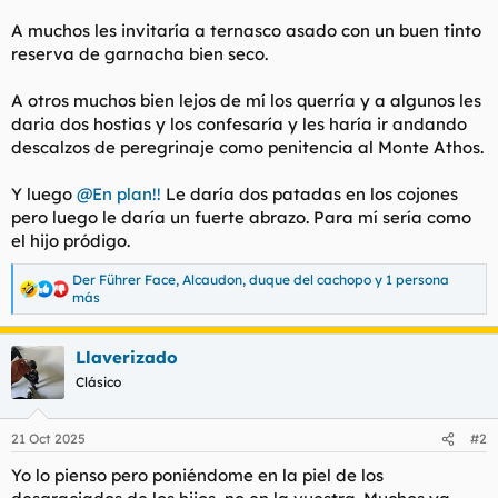
t
o
e
A muchos les invitaría a ternasco asado con un buen tinto
m
reserva de garnacha bien seco.
a
A otros muchos bien lejos de mí los querría y a algunos les
daria dos hostias y los confesaría y les haría ir andando
descalzos de peregrinaje como penitencia al Monte Athos.
Y luego
@En plan!!
Le daría dos patadas en los cojones
pero luego le daría un fuerte abrazo. Para mí sería como
el hijo pródigo.
Der Führer Face
,
Alcaudon
,
duque del cachopo
y 1 persona
R
más
e
a
c
Llaverizado
c
Clásico
i
o
n
e
21 Oct 2025
#2
s
Yo lo pienso pero poniéndome en la piel de los
: