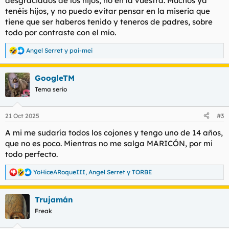
desgraciados de los hijos, no en la vuestra. Muchos ya
tenéis hijos, y no puedo evitar pensar en la miseria que
tiene que ser haberos tenido y teneros de padres, sobre
todo por contraste con el mío.
Angel Serret
y
pai-mei
R
e
a
GoogleTM
c
c
Tema serio
i
o
n
21 Oct 2025
#3
e
s
A mi me sudaría todos los cojones y tengo uno de 14 años,
:
que no es poco. Mientras no me salga MARICÓN, por mi
todo perfecto.
YoHiceARoqueIII
,
Angel Serret
y
TORBE
R
e
a
Trujamán
c
c
Freak
i
o