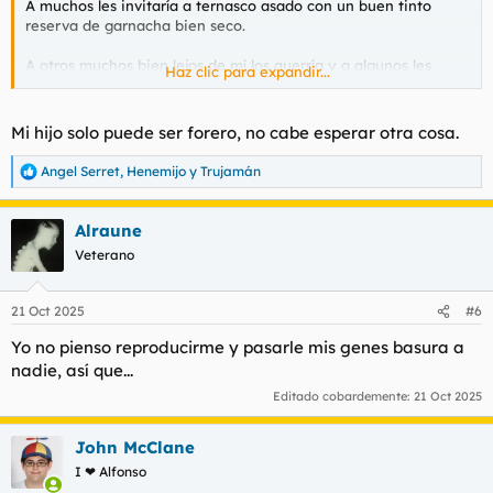
A muchos les invitaría a ternasco asado con un buen tinto
reserva de garnacha bien seco.
A otros muchos bien lejos de mí los querría y a algunos les
Haz clic para expandir...
daria dos hostias y los confesaría y les haría ir andando
descalzos de peregrinaje como penitencia al Monte Athos.
Mi hijo solo puede ser forero, no cabe esperar otra cosa.
Y luego
@En plan!!
Le daría dos patadas en los cojones pero
luego le daría un fuerte abrazo. Para mí sería como el hijo
Angel Serret
,
Henemijo
y
Trujamán
R
pródigo.
e
a
Alraune
c
c
Veterano
i
o
n
21 Oct 2025
#6
e
s
Yo no pienso reproducirme y pasarle mis genes basura a
:
nadie, así que...
Editado cobardemente:
21 Oct 2025
John McClane
I ❤ Alfonso