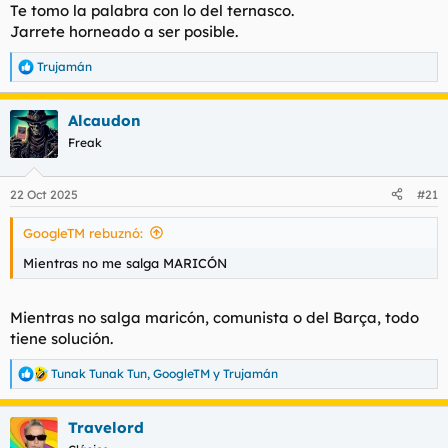
Te tomo la palabra con lo del ternasco.
Jarrete horneado a ser posible.
Trujamán
R
e
a
Alcaudon
c
c
Freak
i
o
n
22 Oct 2025
#21
e
s
GoogleTM rebuznó:
:
Mientras no me salga MARICÓN
Mientras no salga maricón, comunista o del Barça, todo
tiene solución.
Tunak Tunak Tun
,
GoogleTM
y
Trujamán
R
e
a
Travelord
c
c