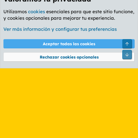
Utilizamos
cookies
esenciales para que este sitio funcione,
y cookies opcionales para mejorar tu experiencia.
Foro General
Ver más información y configurar tus preferencias
Cookies
PL OLDSTYLE AMARILLO
Cambiar fuente
Español (ES)
Arri
Aceptar todas las cookies
Contáctanos
Términos y reglas
Política de privacidad
Ayuda
R
Pie
S
Rechazar cookies opcionales
S
®
Community platform by XenForo
© 2010-2026 XenForo Ltd.