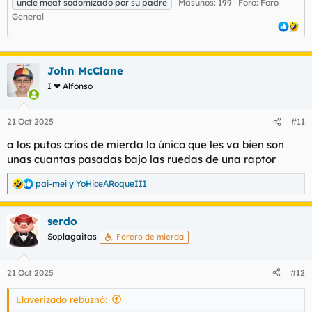
uncle meat sodomizado por su padre
Masunos: 199
Foro:
Foro
General
John McClane
I ❤ Alfonso
21 Oct 2025
#11
a los putos críos de mierda lo único que les va bien son
unas cuantas pasadas bajo las ruedas de una raptor
pai-mei
y
YoHiceARoqueIII
R
e
a
serdo
c
c
Soplagaitas
Forero de mierda
i
o
n
21 Oct 2025
#12
e
s
Llaverizado rebuznó:
: