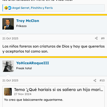
Angel Serret
,
Pinchito
y
Ferris
R
e
a
Troy McClon
c
c
Frikazo
i
o
n
21 Oct 2025
#9
e
s
Los niños foreros son criaturas de Dios y hay que quererlos
:
y aceptarlos tal como son.
YoHiceARoqueIII
Freak total
21 Oct 2025
#10
Tema '¿Qué haríais si os saliera un hijo maricón?'
27 Nov 2024
Yo creo que básicamente aguantarme.