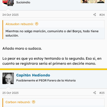
c
Sucioindio
i
o
n
24 Oct 2025
#24
e
s
Alcaudon rebuznó:
:
Mientras no salga maricón, comunista o del Barça, todo tiene
solución.
Añado moro o sudaca.
Lo peor es que yo estoy tentando a lo segundo. Eso si, en
cuanto se registrara sería el primero en decirle mono.
Capitán Hediondo
Posiblemente el PEOR Forero de la Historia
25 Oct 2025
#25
Carbon rebuznó: