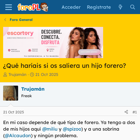
Acceder
Regístrate
Foro General
¿Qué haríais si os saliera un hijo forero?
I
F
Trujamán
21 Oct 2025
n
e
i
c
Trujamán
c
h
Freak
i
a
a
d
d
e
21 Oct 2025
#1
o
i
r
n
En mi caso depende de qué tipo de forero. Ya tengo a dos
d
i
de mis hijos aquí
@miliu
y
@spizoo
) y a una sobrina
e
c
(
@Alcaudon
) y ningún problema.
l
i