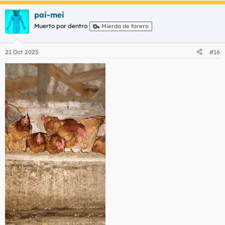
a
pai-mei
c
c
Muerto por dentro
Mierda de forero
i
o
n
21 Oct 2025
#16
e
s
: