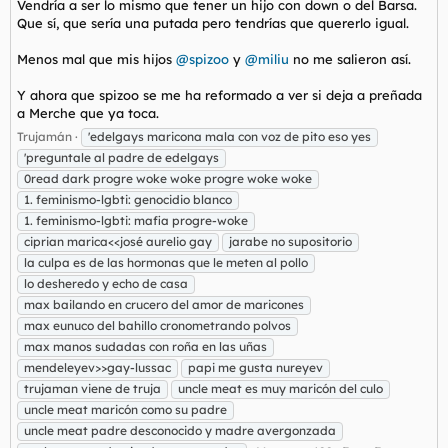
Vendría a ser lo mismo que tener un hijo con down o del Barsa.
Que sí, que sería una putada pero tendrías que quererlo igual.
Menos mal que mis hijos
@spizoo
y
@miliu
no me salieron así.
Y ahora que spizoo se me ha reformado a ver si deja a preñada
a Merche que ya toca.
Trujamán
'edelgays maricona mala con voz de pito eso yes
'preguntale al padre de edelgays
0read dark progre woke woke progre woke woke
1. feminismo-lgbti: genocidio blanco
1. feminismo-lgbti: mafia progre-woke
ciprian marica<<josé aurelio gay
jarabe no supositorio
la culpa es de las hormonas que le meten al pollo
lo desheredo y echo de casa
max bailando en crucero del amor de maricones
max eunuco del bahillo cronometrando polvos
max manos sudadas con roña en las uñas
mendeleyev>>gay-lussac
papi me gusta nureyev
trujaman viene de truja
uncle meat es muy maricón del culo
uncle meat maricón como su padre
uncle meat padre desconocido y madre avergonzada