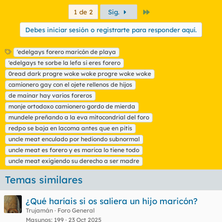
Último
1 de 2
Sig.
Debes iniciar sesión o registrarte para responder aquí.
E
'edelgays forero maricón de playa
t
'edelgays te sorbe la lefa si eres forero
i
0read dark progre woke woke progre woke woke
q
camionero gay con el ojete rellenos de hijos
u
de mainar hay varios foreros
e
t
monje ortodoxo camionero gordo de mierda
a
mundele preñando a la eva mitocondrial del foro
s
redpo se baja en lacoma antes que en pitis
uncle meat enculado por hediondo subnormal
uncle meat es forero y es marica lo tiene todo
uncle meat exigiendo su derecho a ser madre
Temas similares
¿Qué haríais si os saliera un hijo maricón?
Trujamán
Foro General
Masunos
199
23 Oct 2025