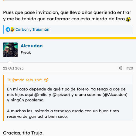
Pues que pase invitación, que llevo años queriendo entrar
y me he tenido que conformar con esta mierda de foro
Carbon
y
Trujamán
R
e
a
Alcaudon
c
c
Freak
i
o
n
22 Oct 2025
#20
e
s
Trujamán rebuznó:
:
En mi caso depende de qué tipo de forero. Ya tengo a dos de
mis hijos aquí @miliu y @spizoo) y a una sobrina (@Alcaudon)
y ningún problema.
A muchos les invitaría a ternasco asado con un buen tinto
reserva de garnacha bien seco.
Gracias, tito Truja.