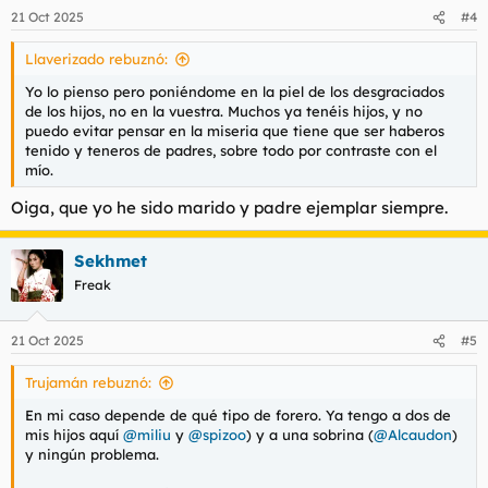
n
21 Oct 2025
#4
e
s
Llaverizado rebuznó:
:
Yo lo pienso pero poniéndome en la piel de los desgraciados
de los hijos, no en la vuestra. Muchos ya tenéis hijos, y no
puedo evitar pensar en la miseria que tiene que ser haberos
tenido y teneros de padres, sobre todo por contraste con el
mío.
Oiga, que yo he sido marido y padre ejemplar siempre.
Sekhmet
Freak
21 Oct 2025
#5
Trujamán rebuznó:
En mi caso depende de qué tipo de forero. Ya tengo a dos de
mis hijos aquí
@miliu
y
@spizoo
) y a una sobrina (
@Alcaudon
)
y ningún problema.