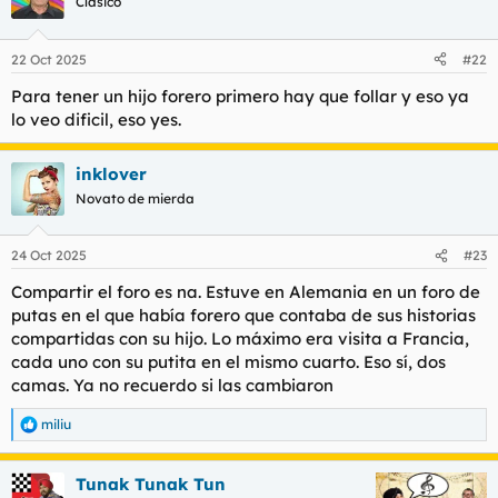
Clásico
i
o
n
22 Oct 2025
#22
e
s
Para tener un hijo forero primero hay que follar y eso ya
:
lo veo dificil, eso yes.
inklover
Novato de mierda
24 Oct 2025
#23
Compartir el foro es na. Estuve en Alemania en un foro de
putas en el que había forero que contaba de sus historias
compartidas con su hijo. Lo máximo era visita a Francia,
cada uno con su putita en el mismo cuarto. Eso sí, dos
camas. Ya no recuerdo si las cambiaron
miliu
R
e
a
Tunak Tunak Tun
c