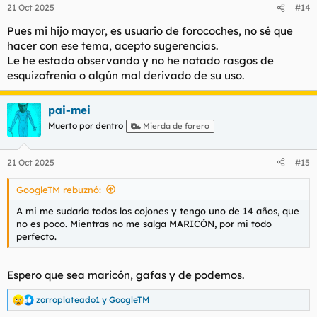
21 Oct 2025
#14
Pues mi hijo mayor, es usuario de forocoches, no sé que
hacer con ese tema, acepto sugerencias.
Le he estado observando y no he notado rasgos de
esquizofrenia o algún mal derivado de su uso.
pai-mei
Muerto por dentro
Mierda de forero
21 Oct 2025
#15
GoogleTM rebuznó:
A mi me sudaría todos los cojones y tengo uno de 14 años, que
no es poco. Mientras no me salga MARICÓN, por mi todo
perfecto.
Espero que sea maricón, gafas y de podemos.
zorroplateado1
y
GoogleTM
R
e