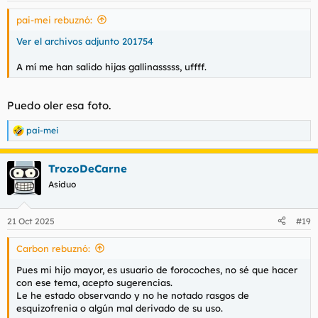
pai-mei rebuznó:
Ver el archivos adjunto 201754
A mí me han salido hijas gallinasssss, uffff.
Puedo oler esa foto.
pai-mei
R
e
a
TrozoDeCarne
c
c
Asiduo
i
o
n
21 Oct 2025
#19
e
s
Carbon rebuznó:
:
Pues mi hijo mayor, es usuario de forocoches, no sé que hacer
con ese tema, acepto sugerencias.
Le he estado observando y no he notado rasgos de
esquizofrenia o algún mal derivado de su uso.