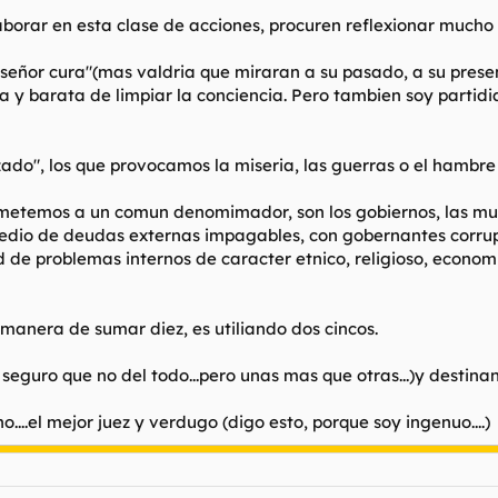
aborar en esta clase de acciones, procuren reflexionar mucho 
 señor cura"(mas valdria que miraran a su pasado, a su presen
 y barata de limpiar la conciencia. Pero tambien soy partidi
zado", los que provocamos la miseria, las guerras o el hambre
sometemos a un comun denomimador, son los gobiernos, las mu
dio de deudas externas impagables, con gobernantes corrupto
de problemas internos de caracter etnico, religioso, economic
 manera de sumar diez, es utiliando dos cincos.
eguro que no del todo...pero unas mas que otras...)y destinan
....el mejor juez y verdugo (digo esto, porque soy ingenuo....)