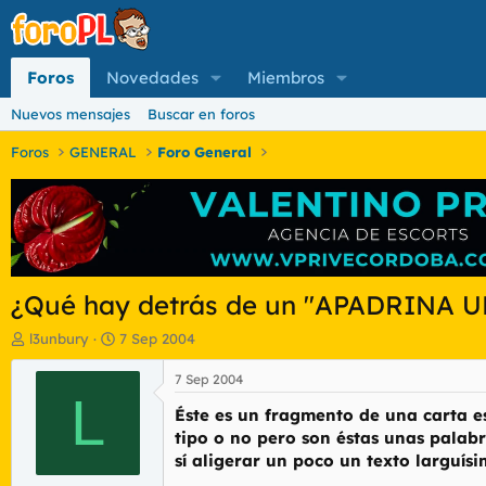
Foros
Novedades
Miembros
Nuevos mensajes
Buscar en foros
Foros
GENERAL
Foro General
¿Qué hay detrás de un "APADRINA 
I
F
l3unbury
7 Sep 2004
n
e
i
c
7 Sep 2004
c
L
h
Éste es un fragmento de una carta e
i
a
a
d
tipo o no pero son éstas unas palabr
d
e
sí aligerar un poco un texto larguís
o
i