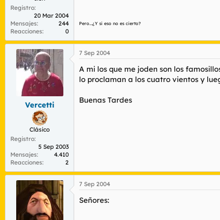
Registro
20 Mar 2004
Mensajes
244
Pero...¿Y si eso no es cierto?
Reacciones
0
7 Sep 2004
A mi los que me joden son los famosill
lo proclaman a los cuatro vientos y lue
Buenas Tardes
Vercetti
Clásico
Registro
5 Sep 2003
Mensajes
4.410
Reacciones
2
7 Sep 2004
Señores: