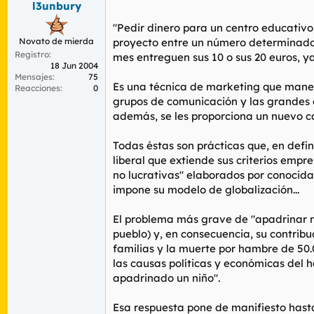
l3unbury
r
n
d
i
"Pedir dinero para un centro educativo,
e
c
Novato de mierda
proyecto entre un número determinado 
l
i
Registro
t
o
mes entreguen sus 10 o sus 20 euros, y
18 Jun 2004
e
Mensajes
75
m
Es una técnica de marketing que maneja
Reacciones
0
a
grupos de comunicación y las grandes 
además, se les proporciona un nuevo c
Todas éstas son prácticas que, en defi
liberal que extiende sus criterios empre
no lucrativas" elaborados por conocida
impone su modelo de globalización...
El problema más grave de "apadrinar niñ
pueblo) y, en consecuencia, su contrib
familias y la muerte por hambre de 50.
las causas políticas y económicas del 
apadrinado un niño".
Esa respuesta pone de manifiesto hasta