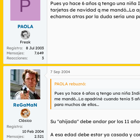
P
Pues yo hace 6 años q tengo una niña I
tarjetas de navidad q me mandó...La apa
echamos atras por la duda sería una pu
PAOLA
Freak
Registro
8 Jul 2003
Mensajes
7.649
Reacciones
3
7 Sep 2004
PAOLA rebuznó:
Pues yo hace 6 años q tengo una niña India
me mandó...La apadriné cuando tenia 5 años
para muchos de ellos...
ReGaMaN
Clásico
Su "ahijada" debe andar por los 11 años,
Registro
10 Feb 2004
A esa edad debe estar ya casada y con
Mensajes
2.521