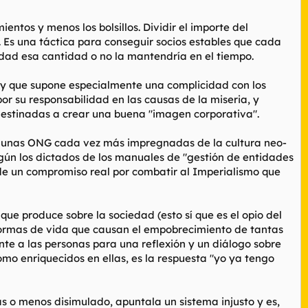
entos y menos los bolsillos. Dividir el importe del
Es una táctica para conseguir socios estables que cada
idad esa cantidad o no la mantendría en el tiempo.
, y que supone especialmente una complicidad con los
 su responsabilidad en las causas de la miseria, y
destinadas a crear una buena "imagen corporativa".
ina unas ONG cada vez más impregnadas de la cultura neo-
 según los dictados de los manuales de "gestión de entidades
 de un compromiso real por combatir al Imperialismo que
que produce sobre la sociedad (esto sí que es el opio del
 formas de vida que causan el empobrecimiento de tantas
te a las personas para una reflexión y un diálogo sobre
mo enriquecidos en ellas, es la respuesta "yo ya tengo
s o menos disimulado, apuntala un sistema injusto y es,