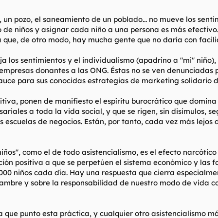
 un pozo, el saneamiento de un poblado... no mueve los sentimi
de niños y asignar cada niño a una persona es más efectivo. 
a que, de otro modo, hay mucha gente que no daría con facil
 los sentimientos y el individualismo (apadrino a "mi" niño)
empresas donantes a las ONG. Éstas no se ven denunciadas por
auce para sus conocidas estrategias de marketing solidario 
nitiva, ponen de manifiesto el espíritu burocrático que dom
sariales a toda la vida social, y que se rigen, sin disimulos,
s escuelas de negocios. Están, por tanto, cada vez más lejos
os", como el de todo asistencialismo, es el efecto narcótico 
ución positiva a que se perpetúen el sistema económico y las
000 niños cada día. Hay una respuesta que cierra especialmen
hambre y sobre la responsabilidad de nuestro modo de vida co
 que punto esta práctica, y cualquier otro asistencialismo má