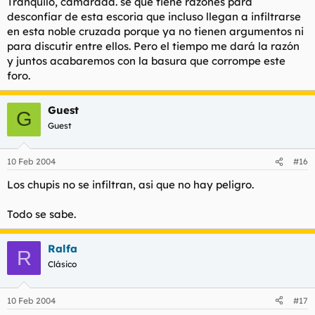
Tranquilo, camarada. se que tiene razones para
Haz clic para expandir...
desconfiar de esta escoria que incluso llegan a infiltrarse
Haz clic para expandir...
en esta noble cruzada porque ya no tienen argumentos ni
Llevas poco tiempo registrado. Primero tendras que demostrar
Estupendo, si me he registrado en este foro, es para
para discutir entre ellos. Pero el tiempo me dará la razón
que no eres un chupi infiltrado. Sin animo de ofender.
ayudar a la aniquilación de toda esta escoria que habita
y juntos acabaremos con la basura que corrompe este
por aquí.
foro.
Guest
G
Guest
10 Feb 2004
#16
Los chupis no se infiltran, asi que no hay peligro.
Todo se sabe.
Ralfa
R
Clásico
10 Feb 2004
#17