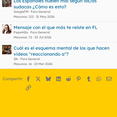
Los Españoles huelen mal según los/as
sudacas ¿Cómo es esto?
GoogleTM
Foro General
o
Masunos
122
31 May 2026
Mensaje con el que más te reíste en FL
PepeHillo
Foro General
Masunos
72
25 Jul 2026
Cuál es el esquema mental de los que hacen
videos "reaccionando a"?
Slk
Foro General
Masunos
16
23 Mar 2026
Facebook
X
Bluesky
LinkedIn
Reddit
Pinterest
Tumblr
WhatsA
Em
Compartir:
Enlace