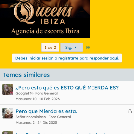
Último
1 de 2
Sig.
Debes iniciar sesión o registrarte para responder aquí.
Temas similares
¿Pero esto qué es ESTO QUÉ MIERDA ES?
GoogleTM
Foro General
Masunos
10
10 Feb 2026
Pero que Mierda es esta.
e
Señorinnominioso
Foro General
Masunos
2
24 Dic 2023
r
r