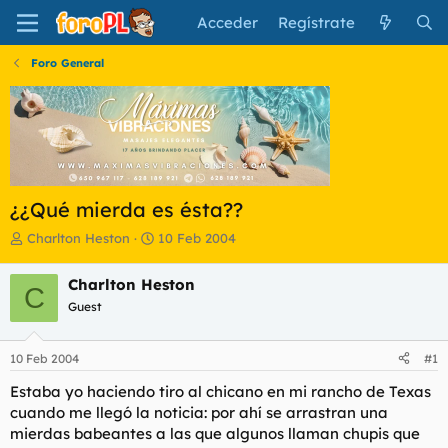
Acceder
Regístrate
Foro General
¿¿Qué mierda es ésta??
I
F
Charlton Heston
10 Feb 2004
n
e
i
c
Charlton Heston
C
c
h
Guest
i
a
a
d
d
e
10 Feb 2004
#1
o
i
r
n
Estaba yo haciendo tiro al chicano en mi rancho de Texas
d
i
cuando me llegó la noticia: por ahí se arrastran una
e
c
mierdas babeantes a las que algunos llaman chupis que
l
i