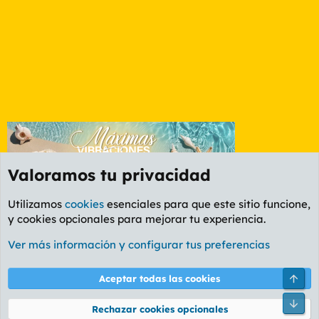
Valoramos tu privacidad
Utilizamos
cookies
esenciales para que este sitio funcione,
y cookies opcionales para mejorar tu experiencia.
Foro General
Ver más información y configurar tus preferencias
Cookies
PL OLDSTYLE AMARILLO
Cambiar fuente
Español (ES)
Arri
Aceptar todas las cookies
Contáctanos
Términos y reglas
Política de privacidad
Ayuda
R
Pie
S
Rechazar cookies opcionales
S