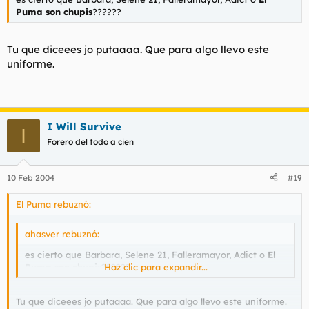
Puma son chupis
??????
Tu que diceees jo putaaaa. Que para algo llevo este
uniforme.
I Will Survive
I
Forero del todo a cien
10 Feb 2004
#19
El Puma rebuznó:
ahasver rebuznó:
es cierto que Barbara, Selene 21, Falleramayor, Adict o
El
Puma son chupis
??????
Haz clic para expandir...
Tu que diceees jo putaaaa. Que para algo llevo este uniforme.