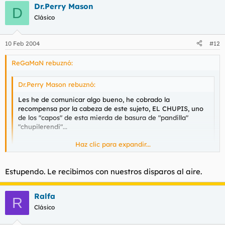
Dr.Perry Mason
D
Clásico
10 Feb 2004
#12
ReGaMaN rebuznó:
Dr.Perry Mason rebuznó:
Les he de comunicar algo bueno, he cobrado la
recompensa por la cabeza de este sujeto, EL CHUPIS, uno
de los "capos" de esta mierda de basura de "pandilla"
"chupilerendi"...
Haz clic para expandir...
Haz clic para expandir...
Estupendo, si me he registrado en este foro, es para ayudar a
Estupendo. Le recibimos con nuestros disparos al aire.
la aniquilación de toda esta escoria que habita por aquí.
Ralfa
R
Clásico