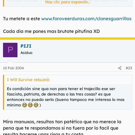
Señores pasenle a este señor la direccion de ese foro para que
Haz clic para expandir...
se largue de una vez con sus movidas para alla
encajaria perfectamente y no daria mas el coñazo por aqui
Tu metete a este
www.foroveerduras.com/clonesguarrillos
Cada dia me pones mas brutote pitufina XD
agur
PIJI
P
Asiduo
10 Feb 2004
#23
I Will Survive rebuznó:
Es condición
sine qua non
para tener el trajecillo ese ser
fascista, patriota, de derechas o las tres cosas? es que
entonces no puedo serlo (bueno tampoco me interesa lo mas
mínimo
)
Mira manuxos, resultas tan patético que no merece la
pena que te respondamos si no fuera por lo facil que
resulta hacerse unas risas a tu costa.