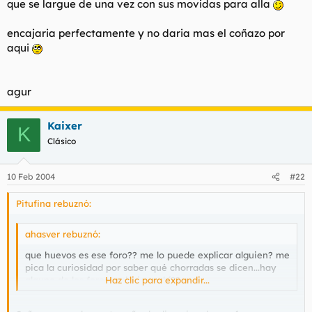
que se largue de una vez con sus movidas para alla
encajaria perfectamente y no daria mas el coñazo por
aqui
agur
Kaixer
K
Clásico
10 Feb 2004
#22
Pitufina rebuznó:
ahasver rebuznó:
que huevos es ese foro?? me lo puede explicar alguien? me
pica la curiosidad por saber qué chorradas se dicen...hay
alguno de los foreros clásicos ahí??
Haz clic para expandir...