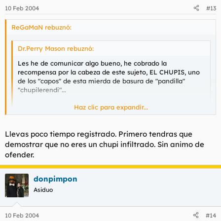
10 Feb 2004
#13
ReGaMaN rebuznó:
Dr.Perry Mason rebuznó:
Les he de comunicar algo bueno, he cobrado la
recompensa por la cabeza de este sujeto, EL CHUPIS, uno
de los "capos" de esta mierda de basura de "pandilla"
"chupilerendi"...
Haz clic para expandir...
Haz clic para expandir...
Estupendo, si me he registrado en este foro, es para ayudar a
Llevas poco tiempo registrado. Primero tendras que
la aniquilación de toda esta escoria que habita por aquí.
demostrar que no eres un chupi infiltrado. Sin animo de
ofender.
donpimpon
Asiduo
10 Feb 2004
#14