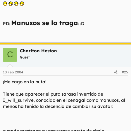
Manuxos se lo traga
PD:
: :D
Charlton Heston
C
Guest
10 Feb 2004
#25
¡Me cago en la puta!
Tiene que aparecer el puto sarasa invertido de
I_will_survive, conocido en el cenagal como manuxos, al
menos ha tenido la decencia de cambiar su avatar:
cuando mostraba su asqueroso careto de simio