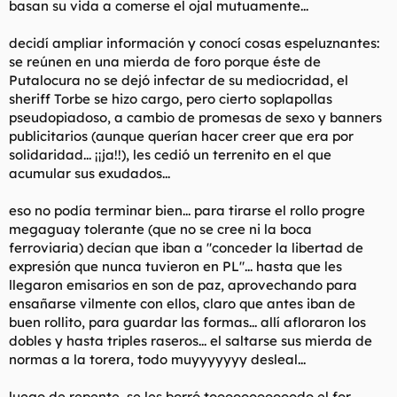
basan su vida a comerse el ojal mutuamente...
t
o
e
m
decidí ampliar información y conocí cosas espeluznantes:
a
se reúnen en una mierda de foro porque éste de
Putalocura no se dejó infectar de su mediocridad, el
sheriff Torbe se hizo cargo, pero cierto soplapollas
pseudopiadoso, a cambio de promesas de sexo y banners
publicitarios (aunque querían hacer creer que era por
solidaridad... ¡¡ja!!), les cedió un terrenito en el que
acumular sus exudados...
eso no podía terminar bien... para tirarse el rollo progre
megaguay tolerante (que no se cree ni la boca
ferroviaria) decían que iban a "conceder la libertad de
expresión que nunca tuvieron en PL"... hasta que les
llegaron emisarios en son de paz, aprovechando para
ensañarse vilmente con ellos, claro que antes iban de
buen rollito, para guardar las formas... allí afloraron los
dobles y hasta triples raseros... el saltarse sus mierda de
normas a la torera, todo muyyyyyyy desleal...
luego de repente, se les borró tooooooooooodo el for,