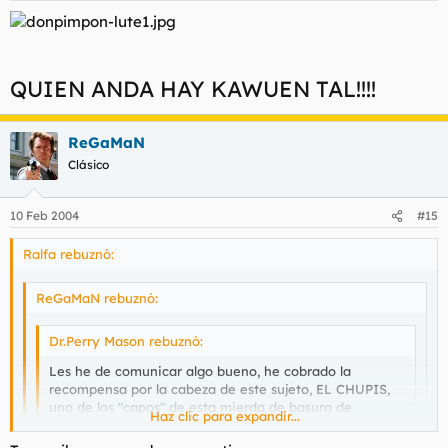
QUIEN ANDA HAY KAWUEN TAL!!!!
ReGaMaN
Clásico
10 Feb 2004
#15
Ralfa rebuznó:
ReGaMaN rebuznó:
Dr.Perry Mason rebuznó:
Les he de comunicar algo bueno, he cobrado la
recompensa por la cabeza de este sujeto, EL CHUPIS,
uno de los "capos" de esta mierda de basura de
Haz clic para expandir...
"pandilla" "chupilerendi"...