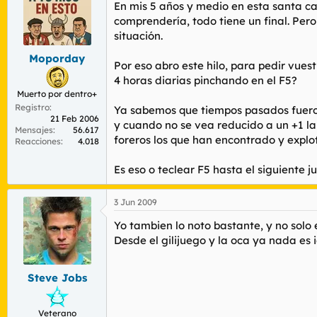
r
n
En mis 5 años y medio en esta santa ca
d
i
comprendería, todo tiene un final. Pe
e
c
situación.
l
i
t
o
Moporday
Por eso abro este hilo, para pedir vues
e
4 horas diarias pinchando en el F5?
m
Muerto por dentro+
a
Registro
Ya sabemos que tiempos pasados fueron 
21 Feb 2006
y cuando no se vea reducido a un +1 lam
Mensajes
56.617
foreros los que han encontrado y explo
Reacciones
4.018
Es eso o teclear F5 hasta el siguiente j
3 Jun 2009
Yo tambien lo noto bastante, y no solo
Desde el gilijuego y la oca ya nada es 
Steve Jobs
Veterano