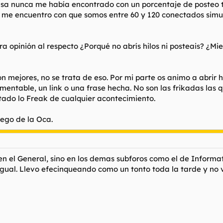
sa nunca me había encontrado con un porcentaje de posteo tan
ro me encuentro con que somos entre 60 y 120 conectados sim
tra opinión al respecto ¿Porqué no abrís hilos ni posteais? ¿M
mejores, no se trata de eso. Por mi parte os animo a abrir hi
entable, un link o una frase hecha. No son las frikadas las q
tado lo Freak de cualquier acontecimiento.
uego de la Oca.
 en el General, sino en los demas subforos como el de Informa
igual. Llevo efecinqueando como un tonto toda la tarde y no ve