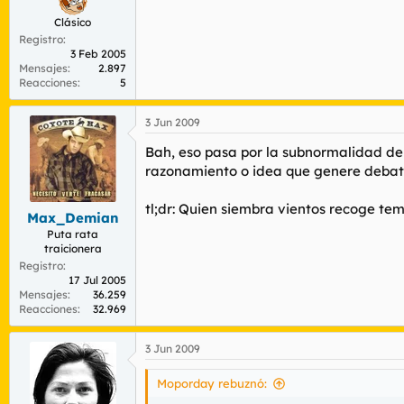
Clásico
Registro
3 Feb 2005
Mensajes
2.897
Reacciones
5
3 Jun 2009
Bah, eso pasa por la subnormalidad de "
razonamiento o idea que genere debate
tl;dr: Quien siembra vientos recoge te
Max_Demian
Puta rata
traicionera
Registro
17 Jul 2005
Mensajes
36.259
Reacciones
32.969
3 Jun 2009
Moporday rebuznó: