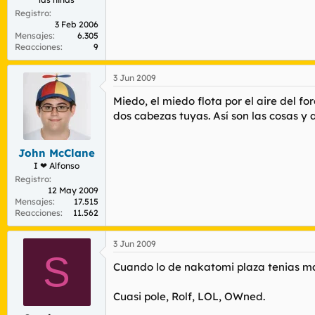
Registro
3 Feb 2006
Mensajes
6.305
Reacciones
9
3 Jun 2009
Miedo, el miedo flota por el aire del f
dos cabezas tuyas. Así son las cosas y a
John McClane
I ❤ Alfonso
Registro
12 May 2009
Mensajes
17.515
Reacciones
11.562
3 Jun 2009
S
Cuando lo de nakatomi plaza tenias m
Cuasi pole, Rolf, LOL, OWned.