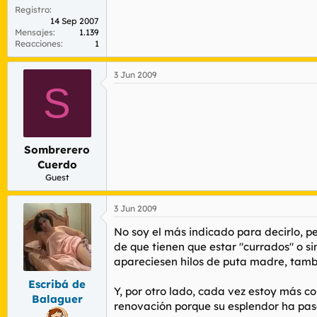
Registro
14 Sep 2007
Mensajes
1.139
Reacciones
1
3 Jun 2009
S
Sombrerero
Cuerdo
Guest
3 Jun 2009
No soy el más indicado para decirlo, pe
de que tienen que estar "currados" o s
apareciesen hilos de puta madre, tamb
Escribá de
Y, por otro lado, cada vez estoy más c
Balaguer
renovación porque su esplendor ha pas