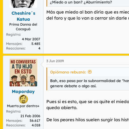
¿Miedo a un ban? ¿Aburrimiento?
Más que miedo al ban diría que es mied
Cheshire´s
del foro y que lo van a cerrar sin dar
Katua
Prima Donna del
Cocoguá
Registro
4 Mar 2007
Mensajes
5.485
Reacciones
4
3 Jun 2009
Opiómano rebuznó:
Bah, eso pasa por la subnormalidad de "hay
genere debate o algo así.
Moporday
Pues si es esto, que se os quite el mi
Muerto por dentro+
queda abierto.
Registro
21 Feb 2006
De los peores hilos suelen surgir las hi
Mensajes
56.617
Reacciones
4.018