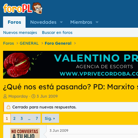
Foros
Novedades
Miembros
Nuevos mensajes
Buscar en foros
Foros
GENERAL
Foro General
¿Qué nos está pasando? PD: Marxito
I
F
Moporday
3 Jun 2009
n
e
i
Cerrado para nuevas respuestas.
c
c
h
i
a
1
2
3
…
7
Sig.
a
d
d
e
3 Jun 2009
o
i