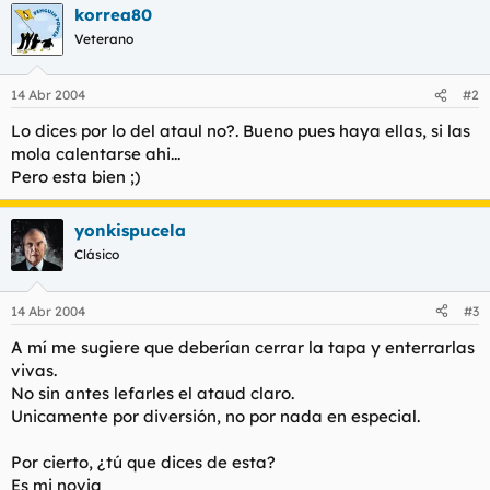
t
o
korrea80
e
Veterano
m
a
14 Abr 2004
#2
Lo dices por lo del ataul no?. Bueno pues haya ellas, si las
mola calentarse ahi...
Pero esta bien ;)
yonkispucela
Clásico
14 Abr 2004
#3
A mí me sugiere que deberían cerrar la tapa y enterrarlas
vivas.
No sin antes lefarles el ataud claro.
Unicamente por diversión, no por nada en especial.
Por cierto, ¿tú que dices de esta?
Es mi novia