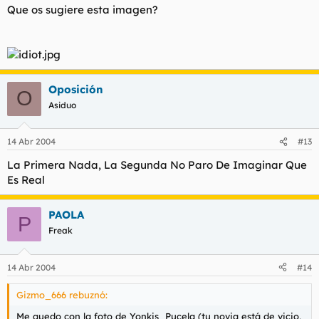
Que os sugiere esta imagen?
Oposición
O
Asiduo
14 Abr 2004
#13
La Primera Nada, La Segunda No Paro De Imaginar Que
Es Real
PAOLA
P
Freak
14 Abr 2004
#14
Gizmo_666 rebuznó:
Me quedo con la foto de Yonkis_Pucela (tu novia está de vicio,