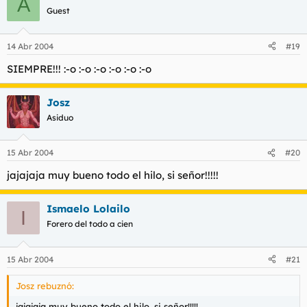
A
Guest
14 Abr 2004
#19
SIEMPRE!!! :-o :-o :-o :-o :-o :-o
Josz
Asiduo
15 Abr 2004
#20
jajajaja muy bueno todo el hilo, si señor!!!!!
Ismaelo Lolailo
I
Forero del todo a cien
15 Abr 2004
#21
Josz rebuznó:
jajajaja muy bueno todo el hilo, si señor!!!!!