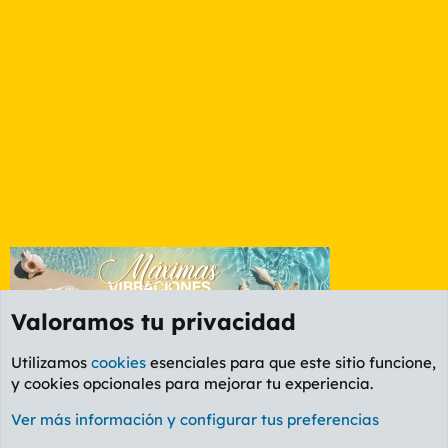
Valoramos tu privacidad
Utilizamos
cookies
esenciales para que este sitio funcione,
y cookies opcionales para mejorar tu experiencia.
Foro General
Ver más información y configurar tus preferencias
Cookies
PL OLDSTYLE AMARILLO
Cambiar fuente
Español (ES)