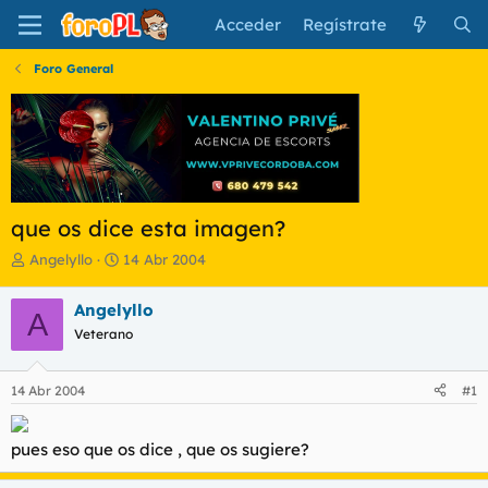
Acceder
Regístrate
Foro General
que os dice esta imagen?
I
F
Angelyllo
14 Abr 2004
n
e
i
c
Angelyllo
A
c
h
Veterano
i
a
a
d
d
e
14 Abr 2004
#1
o
i
r
n
d
i
pues eso que os dice , que os sugiere?
e
c
l
i