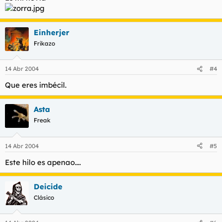
Einherjer
Frikazo
14 Abr 2004
#4
Que eres imbécil.
Asta
Freak
14 Abr 2004
#5
Este hilo es apenao....
Deicide
Clásico