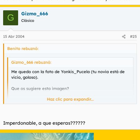
Gizmo_666
G
Clásico
15 Abr 2004
#25
Benito rebuznó:
Gizmo_666 rebuznó:
Me quedo con la foto de Yonkis_Pucela (tu novia está de
vicio, goloso).
Que os sugiere esta imagen?
Haz clic para expandir...
Haz clic para expandir...
Que mi piva cumple años dentro de poco y me acabo de dar
Imperdonable, a que esperas??????
cuenta que nunca le he regalado un body como ese.