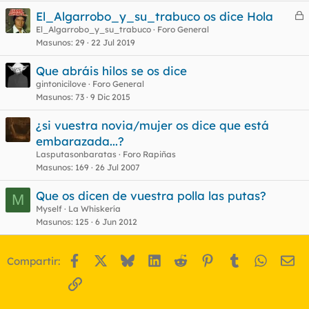
El_Algarrobo_y_su_trabuco os dice Hola
e
El_Algarrobo_y_su_trabuco
Foro General
Masunos
29
22 Jul 2019
r
r
Que abráis hilos se os dice
gintonicilove
Foro General
Masunos
73
9 Dic 2015
o
¿si vuestra novia/mujer os dice que está
embarazada...?
Lasputasonbaratas
Foro Rapiñas
Masunos
169
26 Jul 2007
Que os dicen de vuestra polla las putas?
M
Myself
La Whiskería
Masunos
125
6 Jun 2012
Facebook
X
Bluesky
LinkedIn
Reddit
Pinterest
Tumblr
WhatsA
Em
Compartir:
Enlace