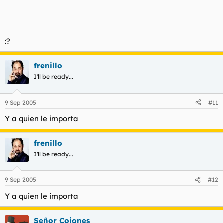
:?
frenillo
I'll be ready...
9 Sep 2005
#11
Y a quien le importa
frenillo
I'll be ready...
9 Sep 2005
#12
Y a quien le importa
Señor Cojones