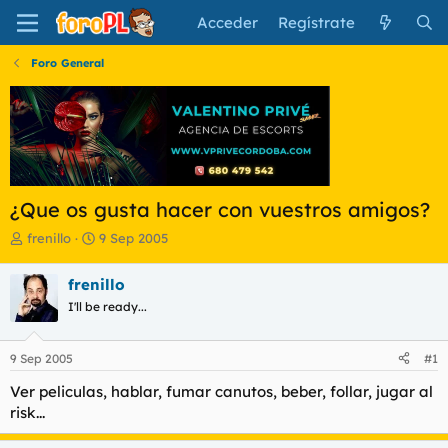
Acceder
Regístrate
Foro General
¿Que os gusta hacer con vuestros amigos?
I
F
frenillo
9 Sep 2005
n
e
i
c
frenillo
c
h
I'll be ready...
i
a
a
d
d
e
9 Sep 2005
#1
o
i
r
n
Ver peliculas, hablar, fumar canutos, beber, follar, jugar al
d
i
risk...
e
c
l
i