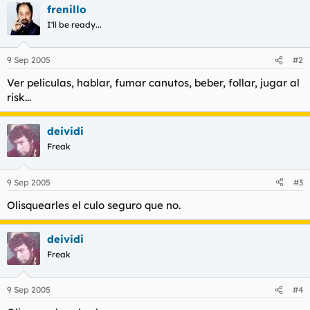
t
o
frenillo
e
I'll be ready...
m
a
9 Sep 2005
#2
Ver peliculas, hablar, fumar canutos, beber, follar, jugar al
risk...
deividi
Freak
9 Sep 2005
#3
Olisquearles el culo seguro que no.
deividi
Freak
9 Sep 2005
#4