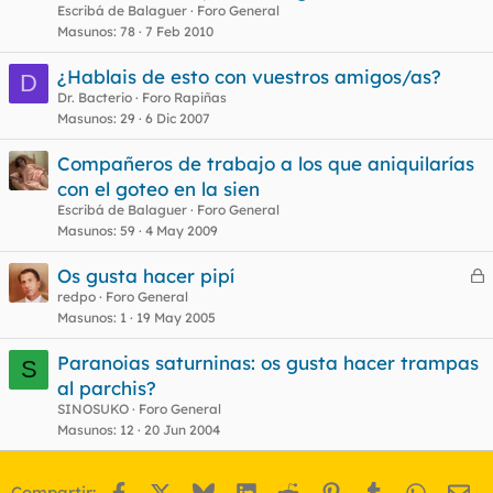
Escribá de Balaguer
Foro General
Masunos
78
7 Feb 2010
¿Hablais de esto con vuestros amigos/as?
D
Dr. Bacterio
Foro Rapiñas
Masunos
29
6 Dic 2007
Compañeros de trabajo a los que aniquilarías
con el goteo en la sien
Escribá de Balaguer
Foro General
Masunos
59
4 May 2009
Os gusta hacer pipí
e
redpo
Foro General
Masunos
1
19 May 2005
r
r
Paranoias saturninas: os gusta hacer trampas
S
al parchis?
SINOSUKO
Foro General
o
Masunos
12
20 Jun 2004
Facebook
X
Bluesky
LinkedIn
Reddit
Pinterest
Tumblr
WhatsA
Em
Compartir: