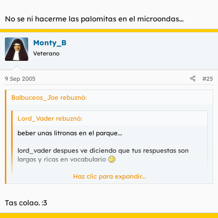
No se ni hacerme las palomitas en el microondas...
Monty_B
Veterano
9 Sep 2005
#25
Balbuceos_Joe rebuznó:
Lord_Vader rebuznó:
beber unas litronas en el parque...
lord_vader despues ve diciendo que tus respuestas son
:?
largas y ricas en vocabulario
Haz clic para expandir...
Haz clic para expandir...
Tas colao. :3