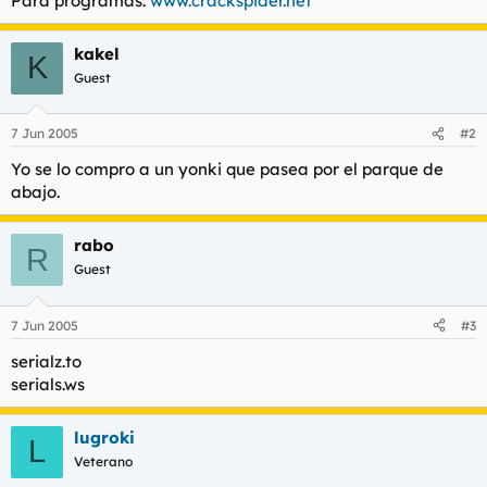
Para programas:
www.crackspider.net
t
o
e
m
kakel
K
a
Guest
7 Jun 2005
#2
Yo se lo compro a un yonki que pasea por el parque de
abajo.
rabo
R
Guest
7 Jun 2005
#3
serialz.to
serials.ws
lugroki
L
Veterano