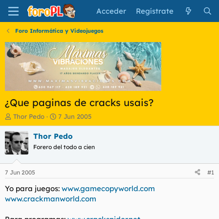
Acceder
Regístrate
Foro Informática y Videojuegos
¿Que paginas de cracks usais?
I
F
Thor Pedo
7 Jun 2005
n
e
i
c
Thor Pedo
c
h
Forero del todo a cien
i
a
a
d
d
e
7 Jun 2005
#1
o
i
r
n
Yo para juegos:
www.gamecopyworld.com
d
i
www.crackmanworld.com
e
c
l
i