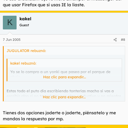
que usar Firefox que si usas IE la liaste.
kakel
K
Guest
7 Jun 2005
#8
JUGULATOR rebuznó:
kakel rebuznó:
Yo se lo compro a un yonki que pasea por el parque de
abajo.
Haz clic para expandir...
Estas todo el puto dia escribiendo tonterias macho si vas a
escribir algo si no te molesta pon algo productivo y no mierdas
Haz clic para expandir...
!
Yo uso Cracks.am Ojo te mete Linux por el messenger asi que
Tienes dos opciones joderte o joderte, piénsatelo y me
usar Firefox que si usas IE la liaste.
mandas la respuesta por mp.