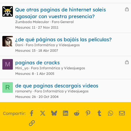
Que otras paginas de hinternet soleis
e
agasajar con vuestra presencia?
r
Zumbado Molecular
Foro General
r
Masunos
11
27 Nov 2011
¿de qué páginas os bajáis las películas?
Dani
Foro Informática y Videojuegos
o
Masunos
15
18 Abr 2007
paginas de cracks
M
e
Mini_yo
Foro Informática y Videojuegos
Masunos
8
1 Abr 2005
r
r
de que paginas descargais videos
R
ramonety
Foro Informática y Videojuegos
Masunos
26
20 Oct 2004
o
Facebook
X
Bluesky
LinkedIn
Reddit
Pinterest
Tumblr
WhatsA
Em
Compartir:
Enlace