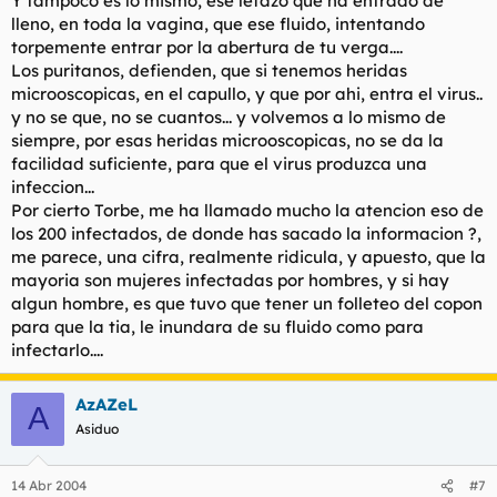
Y tampoco es lo mismo, ese lefazo que ha entrado de
lleno, en toda la vagina, que ese fluido, intentando
torpemente entrar por la abertura de tu verga....
Los puritanos, defienden, que si tenemos heridas
microoscopicas, en el capullo, y que por ahi, entra el virus..
y no se que, no se cuantos... y volvemos a lo mismo de
siempre, por esas heridas microoscopicas, no se da la
facilidad suficiente, para que el virus produzca una
infeccion...
Por cierto Torbe, me ha llamado mucho la atencion eso de
los 200 infectados, de donde has sacado la informacion ?,
me parece, una cifra, realmente ridicula, y apuesto, que la
mayoria son mujeres infectadas por hombres, y si hay
algun hombre, es que tuvo que tener un folleteo del copon
para que la tia, le inundara de su fluido como para
infectarlo....
AzAZeL
A
Asiduo
14 Abr 2004
#7