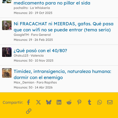
medicamento para no pillar el sida
pocholito
La Whiskería
Masunos
20
19 Oct 2025
Ni FRACACHAT ni MIERDAS, gafas. Qué pasa
que con wifi no se puede entrar (tema serio)
GoogleTM
Foro General
Masunos
19
26 Feb 2025
¿Qué pasó con el 40/80?
Otaku123
Valencia
Masunos
50
10 Nov 2025
Timidez, intransigencia, naturaleza humana:
dormir con el enemigo
Max_Demian
Foro Rapiñas
Masunos
50
14 Abr 2026
Facebook
X
Bluesky
LinkedIn
Reddit
Pinterest
Tumblr
WhatsA
Em
Compartir:
Enlace