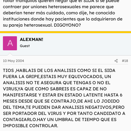
follar tranquilos quieren negar que el SIDA si se puede
contraer por uniones heterosexuales me parece que
deberían tener más cuidado, como dije, he conocido
instituciones donde hay pacientes que lo adquirieron de
su pareja heterosexual. DIGOYONO?
ALEXMAN!
A
Guest
10 May 2004
#18
TIOS ,HABLAIS DE LOS ANALISIS COMO SI EL SIDA
FUERA LA GRIPE,ESTAIS MUY EQUIVOCADOS, UN
ANALISIS NO TE ASEGURA QUE TENGAS O NO EL
VIRUS,YA QUE COMO SABREIS ES CAPAZ DE NO
MANIFESTARSE Y ESTAR EN ESTADO LATENTE HASTA 6
MESES DESDE QUE SE CONTRAJO,DE AHI LO JODIDO
DEL TEMA,TE PUEDEN DAR ANALISIS NEGATIVOS,PERO
SER PORTADOR DEL VIRUS Y POR TANTO CANDIDATO A
CONTAGIARLO.HAY UN UMBRAL DE TIEMPO QUE ES
IMPOSIBLE CONTROLAR.