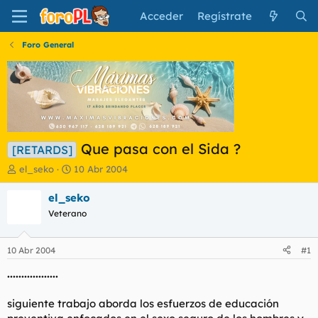
Acceder
Regístrate
Foro General
Que pasa con el Sida ?
[RETARDS]
I
F
el_seko
10 Abr 2004
n
e
i
c
el_seko
c
h
Veterano
i
a
a
d
d
e
10 Abr 2004
#1
o
i
r
n
..................
d
i
e
c
siguiente trabajo aborda los esfuerzos de educación
l
i