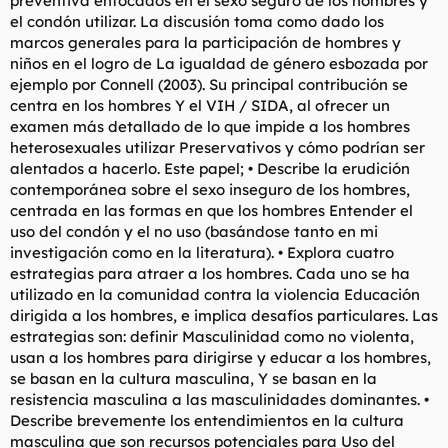
preventiva enfocados en el sexo seguro de los hombres y
t
o
el condón utilizar. La discusión toma como dado los
e
marcos generales para la participación de hombres y
m
a
niños en el logro de La igualdad de género esbozada por
ejemplo por Connell (2003). Su principal contribución se
centra en los hombres Y el VIH / SIDA, al ofrecer un
examen más detallado de lo que impide a los hombres
heterosexuales utilizar Preservativos y cómo podrían ser
alentados a hacerlo. Este papel; • Describe la erudición
contemporánea sobre el sexo inseguro de los hombres,
centrada en las formas en que los hombres Entender el
uso del condón y el no uso (basándose tanto en mi
investigación como en la literatura). • Explora cuatro
estrategias para atraer a los hombres. Cada uno se ha
utilizado en la comunidad contra la violencia Educación
dirigida a los hombres, e implica desafíos particulares. Las
estrategias son: definir Masculinidad como no violenta,
usan a los hombres para dirigirse y educar a los hombres,
se basan en la cultura masculina, Y se basan en la
resistencia masculina a las masculinidades dominantes. •
Describe brevemente los entendimientos en la cultura
masculina que son recursos potenciales para Uso del