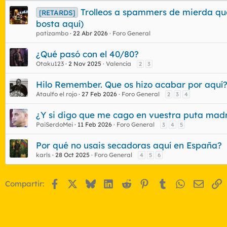
Trolleos a spammers de mierda que 
[RETARDS]
bosta aquí)
patizambo
22 Abr 2026
Foro General
¿Qué pasó con el 40/80?
Otaku123
2 Nov 2025
Valencia
2
3
Hilo Remember. Que os hizo acabar por aquí
Ataulfo el rojo
27 Feb 2026
Foro General
2
3
4
¿Y si digo que me cago en vuestra puta mad
PaiSerdoMei
11 Feb 2026
Foro General
3
4
5
Por qué no usais secadoras aquí en España?
karls
28 Oct 2025
Foro General
4
5
6
Facebook
X
Bluesky
LinkedIn
Reddit
Pinterest
Tumblr
WhatsApp
Email
E
Compartir: