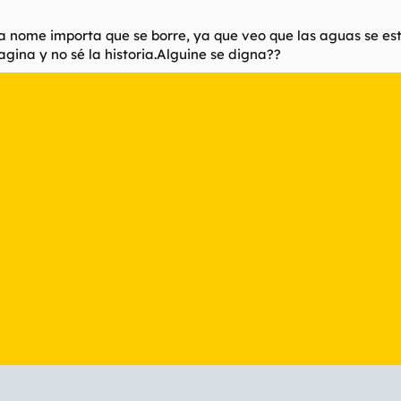
ta nome importa que se borre, ya que veo que las aguas se e
agina y no sé la historia.Alguine se digna??