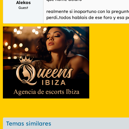
Alekos
r
n
d
i
Guest
realmente si inoportuno con la pregun
e
c
perdi..todos hablais de ese foro y esa p
l
i
t
o
e
m
a
Temas similares