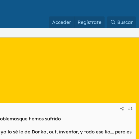
Acceder
Regístrate
Buscar
#1
problemasque hemos sufrido
o sé lo de Donka, out, inventor, y todo ese lio.... pero es