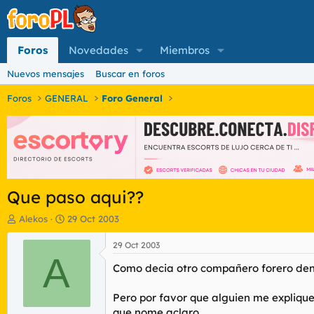
Foros
Novedades
Miembros
Nuevos mensajes
Buscar en foros
Foros
GENERAL
Foro General
Que paso aqui??
I
F
Alekos
29 Oct 2003
n
e
i
c
29 Oct 2003
c
A
h
Como decia otro compañero forero denm
i
a
a
d
d
e
Pero por favor que alguien me explique 
o
i
que nome aclaro