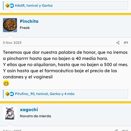
HAdR
,
tonival
y
Garka
R
e
a
Pinchito
c
c
Freak
i
o
n
3 Nov 2025
#9
e
s
Tenemos que dar nuestra palabra de honor, que no iremos
:
a pincharrrr hasta que no bajen a 40 media hora.
Y ellas que no alquilaran, hasta que no bajen a 500 al mes.
Y asin hasta que el farmacéutico baje el precio de los
condones y el vaginesil
Pitufino_90
,
tonival
,
Garka
y 4 más
R
e
a
xagochi
c
c
Novato de mierda
i
o
n