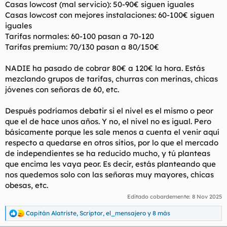
Casas lowcost (mal servicio): 50-90€ siguen iguales
Casas lowcost con mejores instalaciones: 60-100€ siguen
iguales
Tarifas normales: 60-100 pasan a 70-120
Tarifas premium: 70/130 pasan a 80/150€
NADIE ha pasado de cobrar 80€ a 120€ la hora. Estás
mezclando grupos de tarifas, churras con merinas, chicas
jóvenes con señoras de 60, etc.
Después podríamos debatir si el nivel es el mismo o peor
que el de hace unos años. Y no, el nivel no es igual. Pero
básicamente porque les sale menos a cuenta el venir aquí
respecto a quedarse en otros sitios, por lo que el mercado
de independientes se ha reducido mucho, y tú planteas
que encima les vaya peor. Es decir, estás planteando que
nos quedemos solo con las señoras muy mayores, chicas
obesas, etc.
Editado cobardemente:
8 Nov 2025
Capitán Alatriste
,
Scriptor
,
el_mensajero
y 8 más
R
e