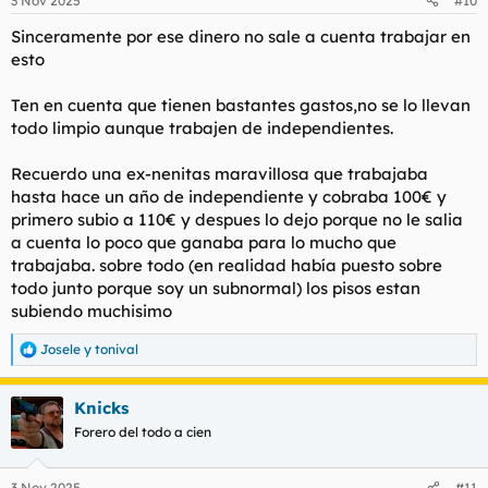
3 Nov 2025
#10
e
s
Sinceramente por ese dinero no sale a cuenta trabajar en
:
esto
Ten en cuenta que tienen bastantes gastos,no se lo llevan
todo limpio aunque trabajen de independientes.
Recuerdo una ex-nenitas maravillosa que trabajaba
hasta hace un año de independiente y cobraba 100€ y
primero subio a 110€ y despues lo dejo porque no le salia
a cuenta lo poco que ganaba para lo mucho que
trabajaba. sobre todo (en realidad había puesto sobre
todo junto porque soy un subnormal) los pisos estan
subiendo muchisimo
Josele
y
tonival
R
e
a
Knicks
c
c
Forero del todo a cien
i
o
n
3 Nov 2025
#11