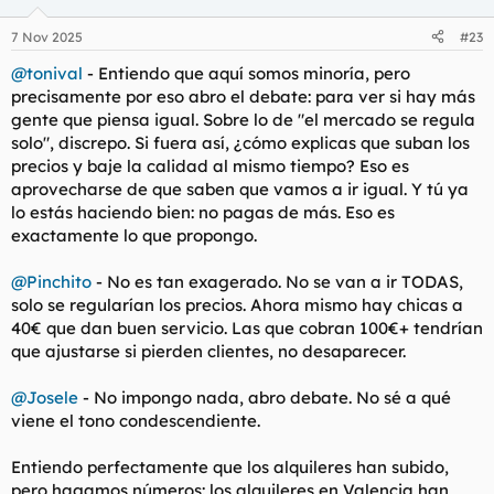
o
n
7 Nov 2025
#23
e
s
@tonival
- Entiendo que aquí somos minoría, pero
:
precisamente por eso abro el debate: para ver si hay más
gente que piensa igual. Sobre lo de "el mercado se regula
solo", discrepo. Si fuera así, ¿cómo explicas que suban los
precios y baje la calidad al mismo tiempo? Eso es
aprovecharse de que saben que vamos a ir igual. Y tú ya
lo estás haciendo bien: no pagas de más. Eso es
exactamente lo que propongo.
@Pinchito
- No es tan exagerado. No se van a ir TODAS,
solo se regularían los precios. Ahora mismo hay chicas a
40€ que dan buen servicio. Las que cobran 100€+ tendrían
que ajustarse si pierden clientes, no desaparecer.
@Josele
- No impongo nada, abro debate. No sé a qué
viene el tono condescendiente.
Entiendo perfectamente que los alquileres han subido,
pero hagamos números: los alquileres en Valencia han