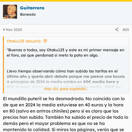
a
Guitarrero
c
c
Baneado
i
o
n
9 Nov 2025
#25
e
s
Otaku123 rebuznó:
:
"Buenas a todos, soy Otaku123 y este es mi primer mensaje en
el foro, así que perdonad si meto la pata en algo.
Llevo tiempo observando cómo han subido las tarifas en el
último año y quería abrir debate porque me parece una locura.
A principios de 2024 la media estaba en
40€ media hora y
80€ la hora
. Ahora veo que está en
60€ la media, 100€ los
Haz clic para expandir...
40 minutos y 120€ la hora completa
.
El mundillo puteril se ha desmadrado. No coincido con lo
de que en 2024 la media estuviese en 40 euros y la hora
Además, varios comentan que el servicio ya no es el mismo,
en 80 (salvo en antros chiniles) pero sí es claro que los
que hay menos implicación por el mismo dinero (o más).
precios han subido. También ha subido el precio de todo lo
demás pero el mayor problema es que no se ha
mantenido la calidad. Si miras las páginas, verás que se
La sensación es que suben porque saben que la demanda está