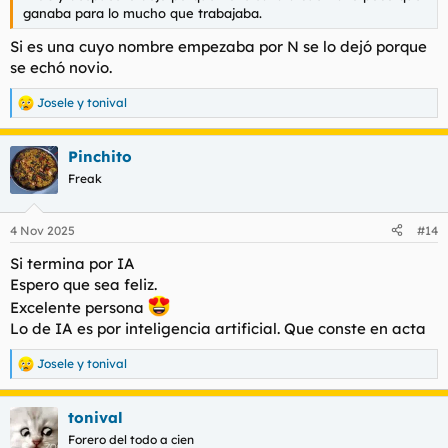
ganaba para lo mucho que trabajaba.
Si es una cuyo nombre empezaba por N se lo dejó porque
se echó novio.
Josele
y
tonival
R
e
a
Pinchito
c
c
Freak
i
o
n
4 Nov 2025
#14
e
s
Si termina por IA
:
Espero que sea feliz.
Excelente persona
Lo de IA es por inteligencia artificial. Que conste en acta
Josele
y
tonival
R
e
a
tonival
c
c
Forero del todo a cien