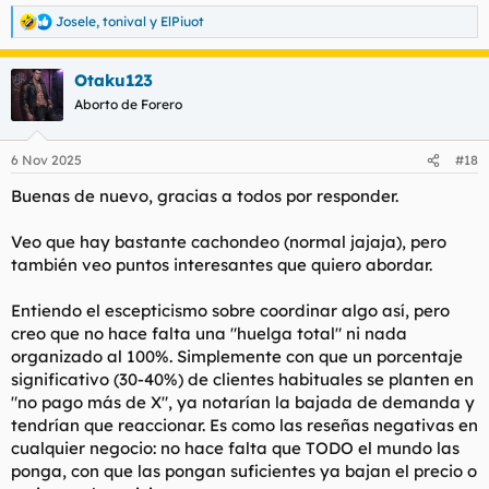
Josele
,
tonival
y
ElPiuot
R
e
a
Otaku123
c
c
Aborto de Forero
i
o
n
6 Nov 2025
#18
e
s
Buenas de nuevo, gracias a todos por responder.
:
Veo que hay bastante cachondeo (normal jajaja), pero
también veo puntos interesantes que quiero abordar.
Entiendo el escepticismo sobre coordinar algo así, pero
creo que no hace falta una "huelga total" ni nada
organizado al 100%. Simplemente con que un porcentaje
significativo (30-40%) de clientes habituales se planten en
"no pago más de X", ya notarían la bajada de demanda y
tendrían que reaccionar. Es como las reseñas negativas en
cualquier negocio: no hace falta que TODO el mundo las
ponga, con que las pongan suficientes ya bajan el precio o