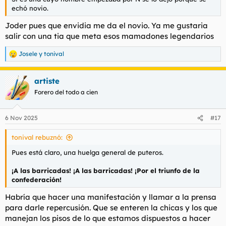
echó novio.
Joder pues que envidia me da el novio. Ya me gustaria
salir con una tia que meta esos mamadones legendarios
Josele
y
tonival
R
e
a
artiste
c
c
Forero del todo a cien
i
o
n
6 Nov 2025
#17
e
s
tonival rebuznó:
:
Pues está claro, una huelga general de puteros.
¡A las barricadas! ¡A las barricadas! ¡Por el triunfo de la
confederación!
Habría que hacer una manifestación y llamar a la prensa
para darle repercusión. Que se enteren la chicas y los que
manejan los pisos de lo que estamos dispuestos a hacer