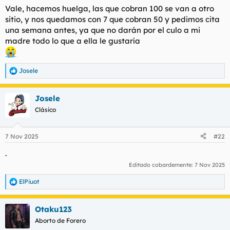
s
Vale, hacemos huelga, las que cobran 100 se van a otro
:
sitio, y nos quedamos con 7 que cobran 50 y pedimos cita
una semana antes, ya que no darán por el culo a mi
madre todo lo que a ella le gustaría
Josele
R
e
a
Josele
c
c
Clásico
i
o
n
7 Nov 2025
#22
e
s
.
:
Editado cobardemente:
7 Nov 2025
ElPiuot
R
e
a
Otaku123
c
c
Aborto de Forero
i