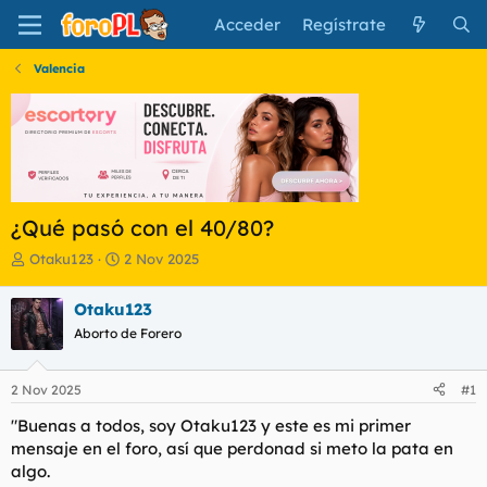
Acceder
Regístrate
Valencia
¿Qué pasó con el 40/80?
I
F
Otaku123
2 Nov 2025
n
e
i
c
Otaku123
c
h
Aborto de Forero
i
a
a
d
d
e
2 Nov 2025
#1
o
i
r
n
"Buenas a todos, soy Otaku123 y este es mi primer
d
i
mensaje en el foro, así que perdonad si meto la pata en
e
c
algo.
l
i