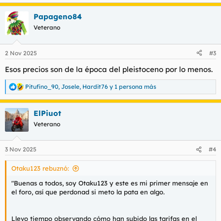
e
a
Papageno84
c
c
Veterano
i
o
n
2 Nov 2025
#3
e
s
Esos precios son de la época del pleistoceno por lo menos.
:
Pitufino_90
,
Josele
,
Hardit76
y 1 persona más
R
e
a
ElPiuot
c
c
Veterano
i
o
n
3 Nov 2025
#4
e
s
Otaku123 rebuznó:
:
"Buenas a todos, soy Otaku123 y este es mi primer mensaje en
el foro, así que perdonad si meto la pata en algo.
Llevo tiempo observando cómo han subido las tarifas en el