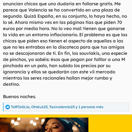
ahí y vamos a seguir yendo igual, simple ley de oferta y
anuncian chicas que uno dudaría en follarse gratis. Me
demanda.
parece que Valencia se ha convertido en una plaza de
segunda. Quizá España, en su conjunto, lo haya hecho, no
lo sé. Ahora mismo ves en las páginas tías que piden 70
Mis preguntas son:
euros por media hora. No lo veo mal: tienen que ganarse
la vida en un entorno inflacionario. El problema es que las
chicas que piden eso tienen el aspecto de aquellas a las
¿Creéis que si hubiera una bajada real de demanda (que
que no les entrabas en la discoteca para que tus amigos
dejáramos de pagar esos precios), las tarifas bajarían por
no se descojonaran de tí. En fin, los souvlakis, una especie
lógica de mercado?
de pinchos, ya sabéis: ésos que pagan por folllar a una M
¿Estaríais dispuestos a intentar coordinadamente
volver a los precios de 40€/media y 80€/hora
pinchada en un palo, han subido los precios por su
dejando de pagar las tarifas actuales?
ignorancia y ellos se quedarán con este vil mercado
¿Cuál era la media de precios en el pasado?
mientras los seres racionales hallan mejor rumbo y
destino.
Abro debate."
Buenas noches.
TaRTaGLia
,
Otaku123
,
Taxivalencia23
y 1 persona más
R
e
a
c
c