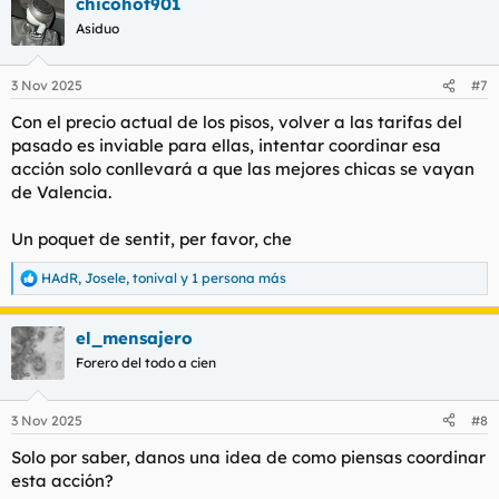
chicohot901
c
c
Asiduo
i
o
n
3 Nov 2025
#7
e
s
Con el precio actual de los pisos, volver a las tarifas del
:
pasado es inviable para ellas, intentar coordinar esa
acción solo conllevará a que las mejores chicas se vayan
de Valencia.
Un poquet de sentit, per favor, che
HAdR
,
Josele
,
tonival
y 1 persona más
R
e
a
el_mensajero
c
c
Forero del todo a cien
i
o
n
3 Nov 2025
#8
e
s
Solo por saber, danos una idea de como piensas coordinar
:
esta acción?