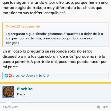
que las sigan visitando y, por otro lado, porque tienen una
metodología de trabajo muy diferente a las chicas que
mantienen sus tarifas "asequibles".
Otaku123 rebuznó:
La pregunta sigue siendo: ¿estamos dispuestos a dejar de ir a
las que cobran de más, o seguimos pagando lo que nos
pongan?
En mi caso la pregunta se responde sola: no estoy
dispuesto a ir a las que cobran
"de más"
porque no me lo
puedo permitir. A partir de ahí, poco más puedo hacer por
mi parte.
practico
,
Josele
y
Scriptor
R
e
a
Pinchito
c
c
Freak
i
o
n
7 Nov 2025
#21
e