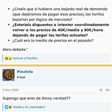
¿Creéis que si hubiera una bajada real de demanda
(que dejáramos de pagar esos precios), las tarifas
bajarían por lógica de mercado?
¿Estaríais dispuestos a intentar coordinadamente
volver a los precios de 40€/media y 80€/hora
dejando de pagar las tarifas actuales?
¿Cuál era la media de precios en el pasado?
Abro debate."
tonival
y
Pinchito
R
e
a
Pinchito
c
c
Freak
i
o
n
2 Nov 2025
#2
e
s
Supongo que eres de Alcoy verdad??
:
Josele
y
el_mensajero
R