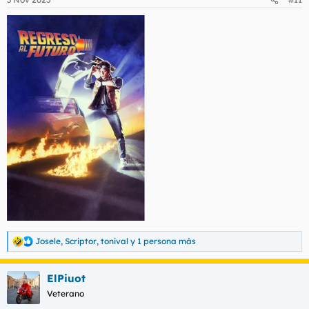
e
s
:
Josele
,
Scriptor
,
tonival
y 1 persona más
R
e
a
ElPiuot
c
c
Veterano
i