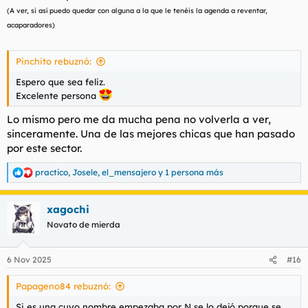
(A ver, si así puedo quedar con alguna a la que le tenéis la agenda a reventar,
acaparadores)
Pinchito rebuznó:
Espero que sea feliz.
Excelente persona
Lo mismo pero me da mucha pena no volverla a ver,
sinceramente. Una de las mejores chicas que han pasado
por este sector.
practico
,
Josele
,
el_mensajero
y 1 persona más
R
e
a
xagochi
c
c
Novato de mierda
i
o
n
6 Nov 2025
#16
e
s
Papageno84 rebuznó:
:
Si es una cuyo nombre empezaba por N se lo dejó porque se