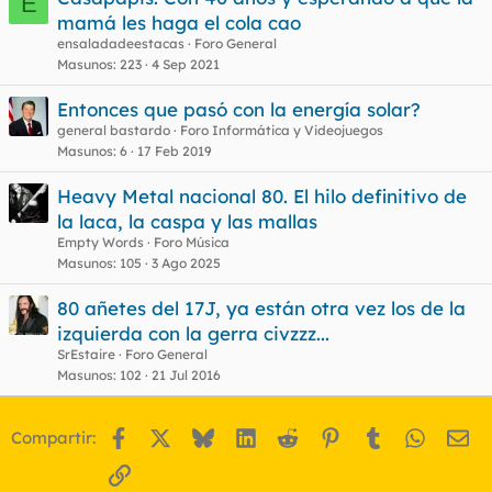
E
mamá les haga el cola cao
ensaladadeestacas
Foro General
Masunos
223
4 Sep 2021
Entonces que pasó con la energía solar?
general bastardo
Foro Informática y Videojuegos
Masunos
6
17 Feb 2019
Heavy Metal nacional 80. El hilo definitivo de
la laca, la caspa y las mallas
Empty Words
Foro Música
Masunos
105
3 Ago 2025
80 añetes del 17J, ya están otra vez los de la
izquierda con la gerra civzzz...
SrEstaire
Foro General
Masunos
102
21 Jul 2016
Facebook
X
Bluesky
LinkedIn
Reddit
Pinterest
Tumblr
WhatsA
Em
Compartir:
Enlace