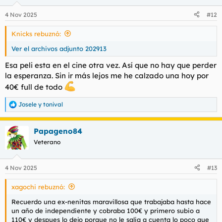
o
n
4 Nov 2025
#12
e
s
Knicks rebuznó:
:
Ver el archivos adjunto 202913
Esa peli esta en el cine otra vez. Así que no hay que perder
la esperanza. Sin ir más lejos me he calzado una hoy por
40€ full de todo
Josele
y
tonival
R
e
a
Papageno84
c
c
Veterano
i
o
n
4 Nov 2025
#13
e
s
xagochi rebuznó:
:
Recuerdo una ex-nenitas maravillosa que trabajaba hasta hace
un año de independiente y cobraba 100€ y primero subio a
110€ y despues lo dejo porque no le salia a cuenta lo poco que