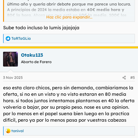
último año y quería abrir debate porque me parece una locura.
A principios de 2024 la media estaba en
40€ media hora y
80€ la hora
. Ahora veo que está en
60€ la media, 100€ los
Haz clic para expandir...
40 minutos y 120€ la hora completa
.
Sube todo incluso la lumis jajajaja
Además, varios comentan que el servicio ya no es el mismo,
TaRTaGLia
R
que hay menos implicación por el mismo dinero (o más).
e
a
Otaku123
c
La sensación es que suben porque saben que la demanda está
c
Aborto de Forero
i
ahí y vamos a seguir yendo igual, simple ley de oferta y
o
demanda.
n
3 Nov 2025
#5
e
s
eso esta claro chicos, pero sin demanda, cambiariamos la
Mis preguntas son:
:
oferta, si no en un visto y no visto estaran en 80 media
hora. si todos juntos intentamos plantarnos en 40 la oferta
volveria a bajar, por su propio peso. nose es una opinion.
¿Creéis que si hubiera una bajada real de demanda (que
por lo menos en el papel suena bien luego en la practica
dejáramos de pagar esos precios), las tarifas bajarían por
lógica de mercado?
dificil, pero ya por lo menos pasa por vuestras cabezas
¿Estaríais dispuestos a intentar coordinadamente
volver a los precios de 40€/media y 80€/hora
tonival
R
dejando de pagar las tarifas actuales?
e